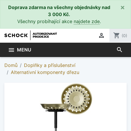
×
Doprava zdarma na všechny objednávky nad
3 000 Kč.
Všechny probíhající akce
najdete zde
.

shopping_cart
(0)
search

MENU
Domů
Doplňky a příslušenství
Alternativní komponenty dřezu