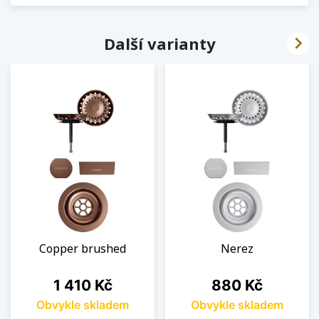

Další varianty
Copper brushed
Nerez
Cena
Cena
1 410 Kč
880 Kč
Obvykle skladem
Obvykle skladem