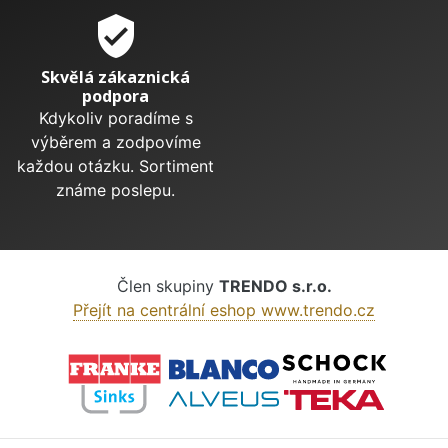
verified_user
Skvělá zákaznická
podpora
Kdykoliv poradíme s
výběrem a zodpovíme
každou otázku. Sortiment
známe poslepu.
Člen skupiny
TRENDO s.r.o.
Přejít na centrální eshop www.trendo.cz