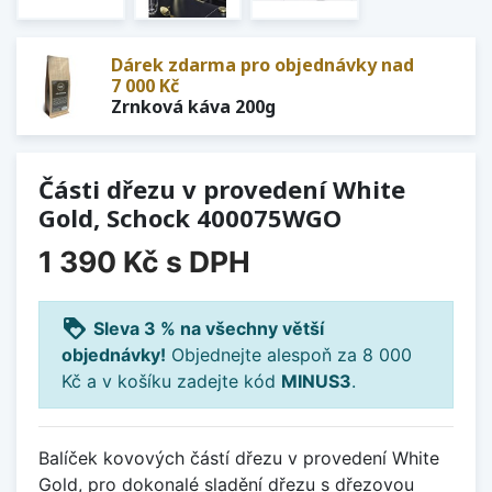
Dárek zdarma pro objednávky nad
7 000 Kč
Zrnková káva 200g
Části dřezu v provedení White
Gold, Schock 400075WGO
1 390 Kč
s DPH
loyalty
Sleva 3 % na všechny větší
objednávky!
Objednejte alespoň za 8 000
Kč a v košíku zadejte kód
MINUS3
.
Balíček kovových částí dřezu v provedení White
Gold, pro dokonalé sladění dřezu s dřezovou