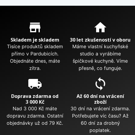
Proč nakupovat u nás?
store_mall_directory
home
Skladem je skladem
30 let zkušeností v oboru
Tisíce produktů skladem
Máme vlastní kuchyňské
přímo v Pardubicích.
studio a vyrábíme
Objednáte dnes, máte
špičkové kuchyně. Víme
zítra.
přesně, co funguje.
local_shipping
sync
Doprava zdarma od
Až 60 dní na vrácení
3 000 Kč
zboží
Nad 3 000 Kč máte
30 dní na vrácení zdarma.
dopravu zdarma. Ostatní
Potřebujete víc času? Až
objednávky už od 79 Kč.
60 dní za drobný
poplatek.