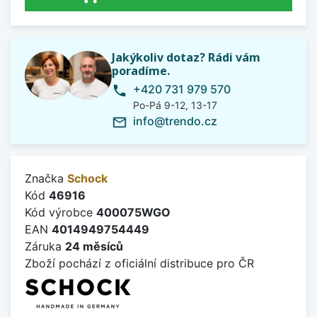
Jakýkoliv dotaz? Rádi vám
poradíme.
+420 731 979 570
phone
Po-Pá 9-12, 13-17
info@trendo.cz
mail_outline
Značka
Schock
Kód
46916
Kód výrobce
400075WGO
EAN
4014949754449
Záruka
24 měsíců
Zboží pochází z oficiální distribuce pro ČR