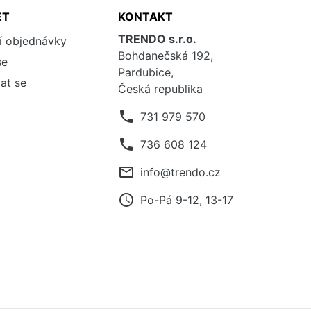
ET
KONTAKT
TRENDO s.r.o.
í objednávky
Bohdanečská 192,
se
Pardubice,
at se
Česká republika
phone
731 979 570
phone
736 608 124
mail_outline
info@trendo.cz
access_time
Po-Pá 9-12, 13-17