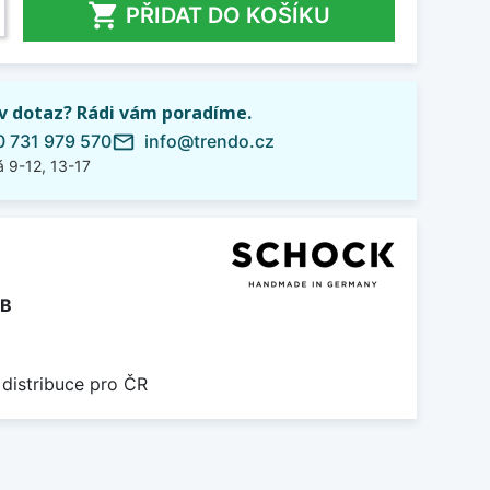

PŘIDAT DO KOŠÍKU
iv dotaz? Rádi vám poradíme.
 731 979 570
info@trendo.cz
mail_outline
 9-12, 13-17
B
 distribuce pro ČR