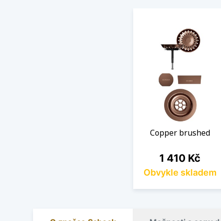
Copper brushed
Cena
1 410 Kč
Obvykle skladem