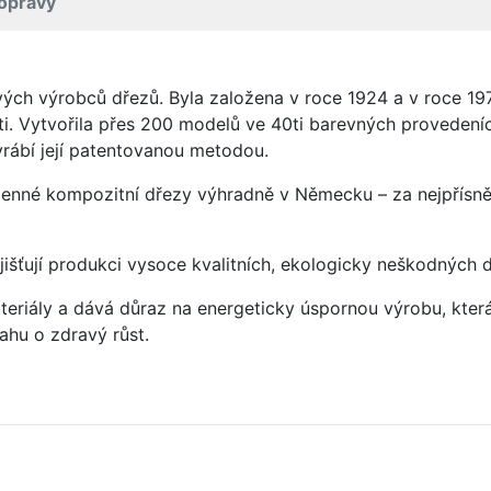
opravy
vých výrobců dřezů. Byla založena v roce 1924 a v roce 19
ti. Vytvořila přes 200 modelů ve 40ti barevných provedeních
rábí její patentovanou metodou.
enné kompozitní dřezy výhradně v Německu – za nejpřísněj
jišťují produkci vysoce kvalitních, ekologicky neškodných 
eriály a dává důraz na energeticky úspornou výrobu, která 
hu o zdravý růst.