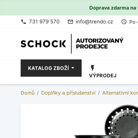
Doprava zdarma na 
731 979 570
info@trendo.cz
Po-
phone
mail_outline
access_time
flash_on
KATALOG ZBOŽÍ
VÝPRODEJ
Domů
Doplňky a příslušenství
Alternativní k