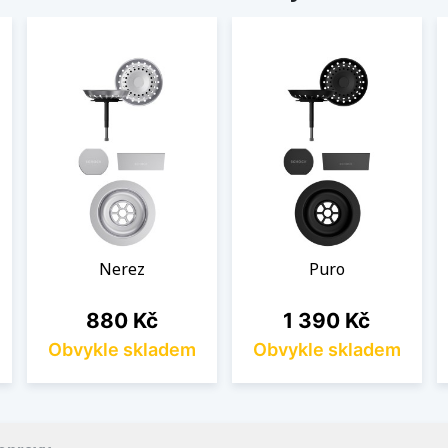
Nerez
Puro
Cena
Cena
880 Kč
1 390 Kč
Obvykle skladem
Obvykle skladem