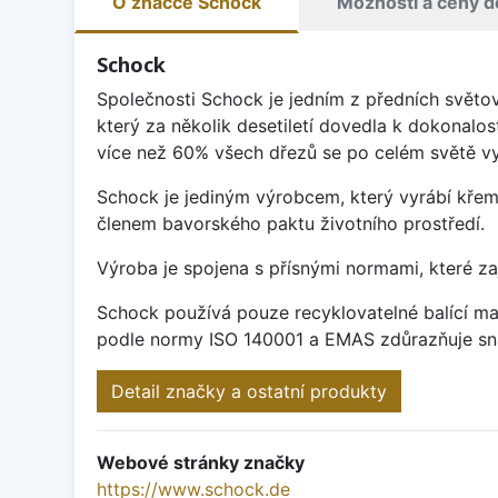
O značce Schock
Možnosti a ceny d
Schock
Společnosti Schock je jedním z předních světo
který za několik desetiletí dovedla k dokonalos
více než 60% všech dřezů se po celém světě vy
Schock je jediným výrobcem, který vyrábí křem
členem bavorského paktu životního prostředí.
Výroba je spojena s přísnými normami, které za
Schock používá pouze recyklovatelné balící mat
podle normy ISO 140001 a EMAS zdůrazňuje sna
Detail značky a ostatní produkty
Webové stránky značky
https://www.schock.de