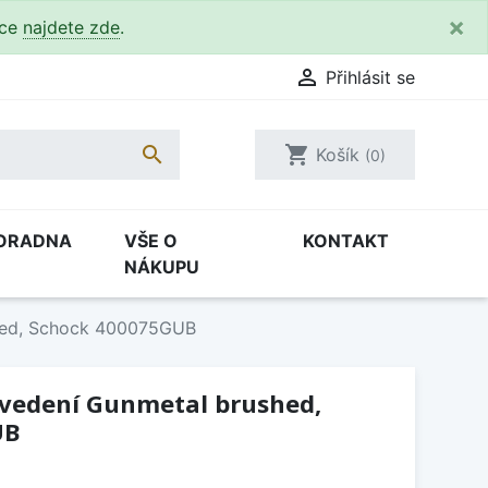
×
kce
najdete zde
.

Přihlásit se

shopping_cart
Košík
(0)
ORADNA
VŠE O
KONTAKT
NÁKUPU
shed, Schock 400075GUB
ovedení Gunmetal brushed,
UB
H