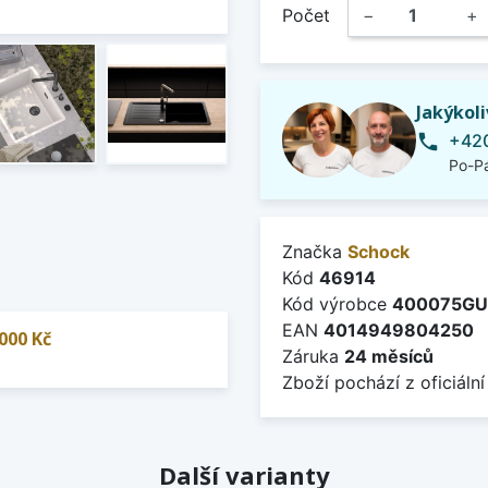
Počet
−
+
Jakýkol
+420
phone
Po-Pá
Značka
Schock
Kód
46914
Kód výrobce
400075GU
EAN
4014949804250
000 Kč
Záruka
24 měsíců
Zboží pochází z oficiální
Další varianty