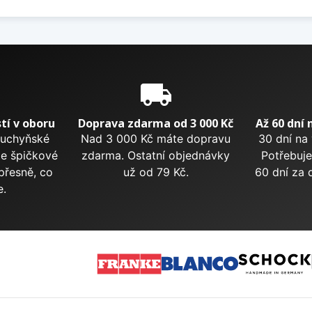
e
local_shipping
tí v oboru
Doprava zdarma od 3 000 Kč
Až 60 dní 
kuchyňské
Nad 3 000 Kč máte dopravu
30 dní na
me špičkové
zdarma. Ostatní objednávky
Potřebuje
přesně, co
už od 79 Kč.
60 dní za 
e.