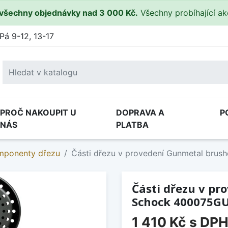
všechny objednávky nad 3 000 Kč.
Všechny probíhající a
Pá 9-12, 13-17
PROČ NAKOUPIT U
DOPRAVA A
P
NÁS
PLATBA
omponenty dřezu
Části dřezu v provedení Gunmetal bru
Části dřezu v pr
Schock 400075G
1 410 Kč
s DP