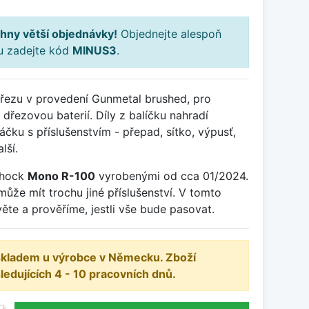
hny větší objednávky!
Objednejte alespoň
ku zadejte kód
MINUS3
.
dřezu v provedení Gunmetal brushed, pro
dřezovou baterií. Díly z balíčku nahradí
ku s příslušenstvím - přepad, sítko, výpusť,
lší.
chock
Mono R-100
vyrobenými od cca 01/2024.
může mít trochu jiné příslušenství. V tomto
ěte a prověříme, jestli vše bude pasovat.
 skladem u výrobce v Německu. Zboží
dujících 4 - 10 pracovních dnů.