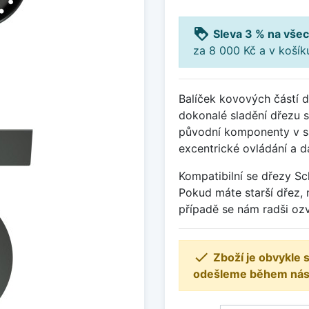
loyalty
Sleva 3 % na všec
za 8 000 Kč a v koší
Balíček kovových částí 
dokonalé sladění dřezu s 
původní komponenty v sáč
excentrické ovládání a da
Kompatibilní se dřezy S
Pokud máte starší dřez, 
případě se nám radši ozv

Zboží je obvykle
odešleme během násle