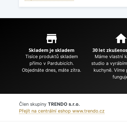
Proč nakupovat u nás?
store_mall_directory
hom
Skladem je skladem
30 let zkušenos
Tisíce produktů skladem
Máme vlastní 
přímo v Pardubicích.
studio a vyrábí
Objednáte dnes, máte zítra.
kuchyně. Víme 
funguj
Člen skupiny
TRENDO s.r.o.
Přejít na centrální eshop www.trendo.cz