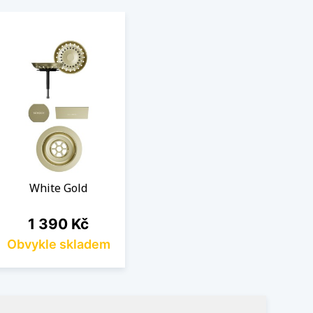
White Gold
Cena
1 390 Kč
Obvykle skladem