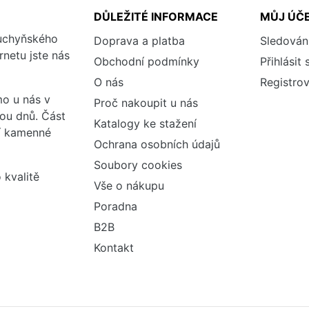
DŮLEŽITÉ INFORMACE
MŮJ ÚČ
kuchyňského
Doprava a platba
Sledován
rnetu jste nás
Obchodní podmínky
Přihlásit 
O nás
Registrov
o u nás v
Proč nakoupit u nás
vou dnů. Část
Katalogy ke stažení
ší kamenné
Ochrana osobních údajů
Soubory cookies
 kvalitě
Vše o nákupu
Poradna
B2B
Kontakt