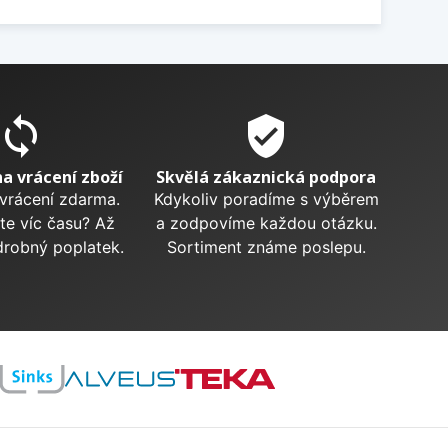
sync
verified_user
na vrácení zboží
Skvělá zákaznická podpora
 vrácení zdarma.
Kdykoliv poradíme s výběrem
te víc času? Až
a zodpovíme každou otázku.
drobný poplatek.
Sortiment známe poslepu.