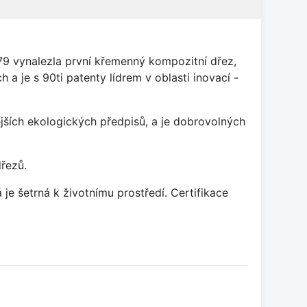
79 vynalezla první křemenný kompozitní dřez,
 a je s 90ti patenty lídrem v oblasti inovací -
ších ekologických předpisů, a je dobrovolných
dřezů.
je šetrná k životnímu prostředí. Certifikace