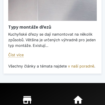
Typy montáže dřezů
Kuchyňské dřezy se dají namontovat na několik
způsobů. Většina je určených výhradně pro jeden
typ montáže. Existují...
Číst více
Všechny články a témata najdete
v naší poradně
.
Proč nakupovat u nás?
store_mall_directory
home