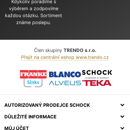
Kdykoliv poradíme s
výběrem a zodpovíme
každou otázku. Sortiment
známe poslepu.
Člen skupiny
TRENDO s.r.o.
Přejít na centrální eshop www.trendo.cz
AUTORIZOVANÝ PRODEJCE SCHOCK
DŮLEŽITÉ INFORMACE
MŮJ ÚČET