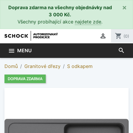
×
Doprava zdarma na všechny objednávky nad
3 000 Kč.
Všechny probíhající akce
najdete zde
.

shopping_cart
(0)
search

MENU
Domů
Granitové dřezy
S odkapem
DOPRAVA ZDARMA