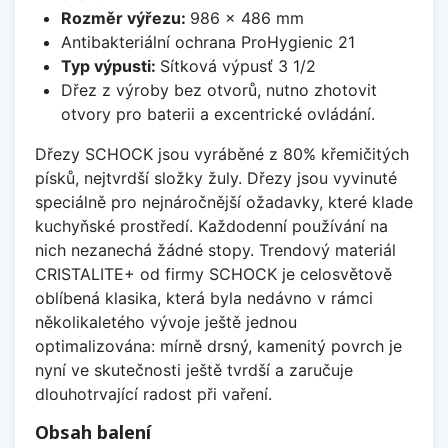
Rozměr výřezu:
986 x 486 mm
Antibakteriální ochrana ProHygienic 21
Typ výpusti:
Sítková výpusť 3 1/2
Dřez z výroby bez otvorů, nutno zhotovit
otvory pro baterii a excentrické ovládání.
Dřezy SCHOCK jsou vyráběné z 80% křemičitých
písků, nejtvrdší složky žuly. Dřezy jsou vyvinuté
speciálně pro nejnáročnější ožadavky, které klade
kuchyňské prostředí. Každodenní používání na
nich nezanechá žádné stopy. Trendový materiál
CRISTALITE+ od firmy SCHOCK je celosvětově
oblíbená klasika, která byla nedávno v rámci
několikaletého vývoje ještě jednou
optimalizována: mírně drsný, kamenitý povrch je
nyní ve skutečnosti ještě tvrdší a zaručuje
dlouhotrvající radost při vaření.
Obsah balení