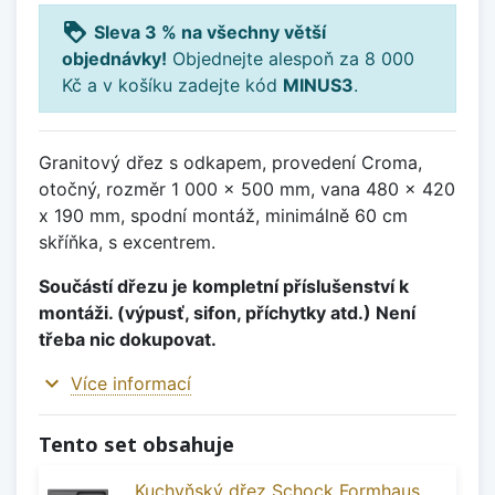
loyalty
Sleva 3 % na všechny větší
objednávky!
Objednejte alespoň za 8 000
Kč a v košíku zadejte kód
MINUS3
.
Granitový dřez s odkapem, provedení Croma,
otočný, rozměr 1 000 x 500 mm, vana 480 x 420
x 190 mm, spodní montáž, minimálně 60 cm
skříňka, s excentrem.
Součástí dřezu je kompletní příslušenství k
montáži. (výpusť, sifon, příchytky atd.) Není
třeba nic dokupovat.
expand_more
Více informací
Tento set obsahuje
Kuchyňský dřez Schock Formhaus