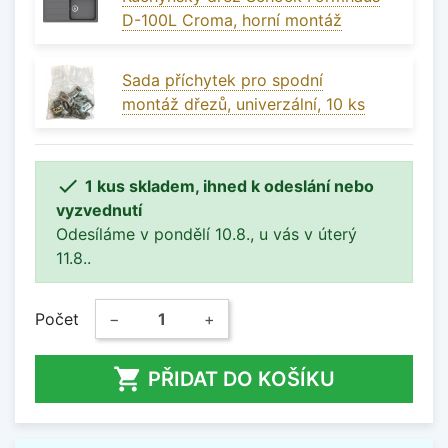
D-100L Croma, horní montáž
Sada příchytek pro spodní
montáž dřezů, univerzální, 10 ks

1 kus skladem, ihned k odeslání nebo
vyzvednutí
Odesíláme v pondělí 10.8., u vás v úterý
11.8..
Počet
−
+

PŘIDAT DO KOŠÍKU