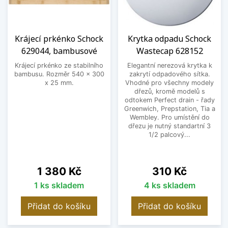
Krájecí prkénko Schock
Krytka odpadu Schock
629044, bambusové
Wastecap 628152
Krájecí prkénko ze stabilního
Elegantní nerezová krytka k
bambusu. Rozměr 540 x 300
zakrytí odpadového sítka.
x 25 mm.
Vhodné pro všechny modely
dřezů, kromě modelů s
odtokem Perfect drain - řady
Greenwich, Prepstation, Tia a
Wembley. Pro umístění do
dřezu je nutný standartní 3
1/2 palcový...
Cena
Cena
1 380 Kč
310 Kč
1 ks skladem
4 ks skladem
Přidat do košíku
Přidat do košíku