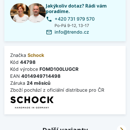
Jakýkoliv dotaz? Rádi vám
poradíme.
+420 731 979 570
phone
Po-Pá 9-12, 13-17
info@trendo.cz
mail_outline
Značka
Schock
Kód
44798
Kód výrobce
FOMD100LUGCR
EAN
4014949714498
Záruka
24 měsíců
Zboží pochází z oficiální distribuce pro ČR

Další varianty