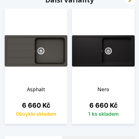
Asphalt
Nero
Cena
Cena
6 660 Kč
6 660 Kč
Obvykle skladem
1 ks skladem