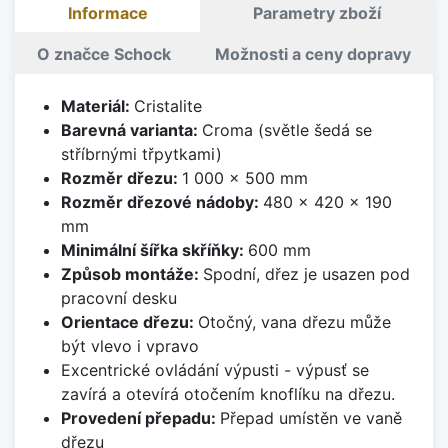
Informace
Parametry zboží
O značce Schock
Možnosti a ceny dopravy
Materiál:
Cristalite
Barevná varianta:
Croma (světle šedá se
stříbrnými třpytkami)
Rozměr dřezu:
1 000 x 500 mm
Rozměr dřezové nádoby:
480 x 420 x 190
mm
Minimální šířka skříňky:
600 mm
Způsob montáže:
Spodní, dřez je usazen pod
pracovní desku
Orientace dřezu:
Otočný, vana dřezu může
být vlevo i vpravo
Excentrické ovládání výpusti - výpusť se
zavírá a otevírá otočením knoflíku na dřezu.
Provedení přepadu:
Přepad umístěn ve vaně
dřezu