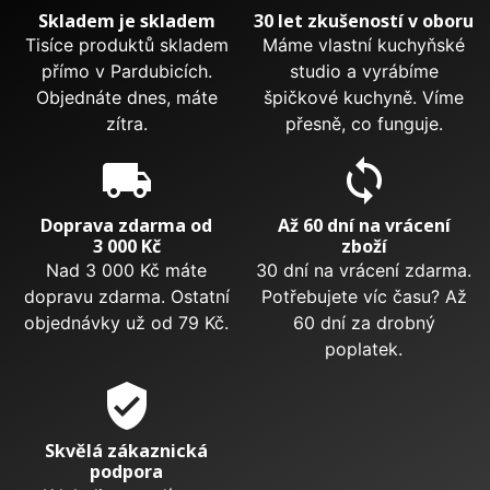
Skladem je skladem
30 let zkušeností v oboru
Tisíce produktů skladem
Máme vlastní kuchyňské
přímo v Pardubicích.
studio a vyrábíme
Objednáte dnes, máte
špičkové kuchyně. Víme
zítra.
přesně, co funguje.
local_shipping
sync
Doprava zdarma od
Až 60 dní na vrácení
3 000 Kč
zboží
Nad 3 000 Kč máte
30 dní na vrácení zdarma.
dopravu zdarma. Ostatní
Potřebujete víc času? Až
objednávky už od 79 Kč.
60 dní za drobný
poplatek.
verified_user
Skvělá zákaznická
podpora