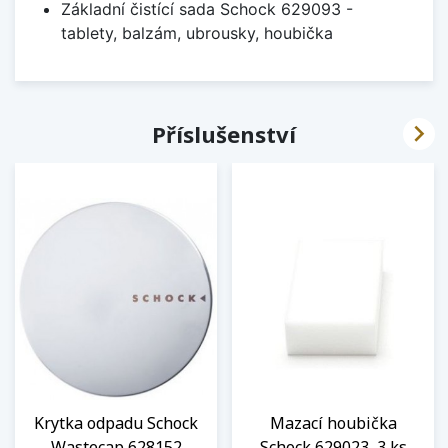
Základní čistící sada Schock 629093 -
tablety, balzám, ubrousky, houbička

Příslušenství
Krytka odpadu Schock
Mazací houbička
Wastecap 628152
Schock 629023, 3 ks