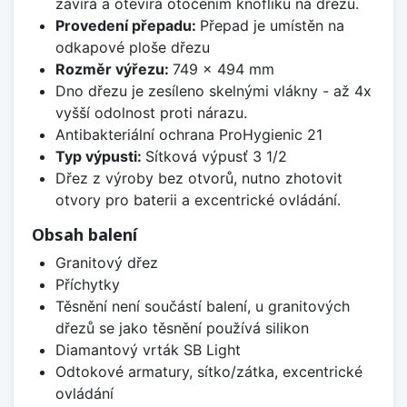
zavírá a otevírá otočením knoflíku na dřezu.
Provedení přepadu:
Přepad je umístěn na
odkapové ploše dřezu
Rozměr výřezu:
749 x 494 mm
Dno dřezu je zesíleno skelnými vlákny - až 4x
vyšší odolnost proti nárazu.
Antibakteriální ochrana ProHygienic 21
Typ výpusti:
Sítková výpusť 3 1/2
Dřez z výroby bez otvorů, nutno zhotovit
otvory pro baterii a excentrické ovládání.
Obsah balení
Granitový dřez
Příchytky
Těsnění není součástí balení, u granitových
dřezů se jako těsnění používá silikon
Diamantový vrták SB Light
Odtokové armatury, sítko/zátka, excentrické
ovládání