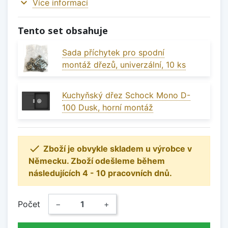
expand_more
Více informací
Tento set obsahuje
Sada příchytek pro spodní
montáž dřezů, univerzální, 10 ks
Kuchyňský dřez Schock Mono D-
100 Dusk, horní montáž

Zboží je obvykle skladem u výrobce v
Německu. Zboží odešleme během
následujících 4 - 10 pracovních dnů.
Počet
−
+