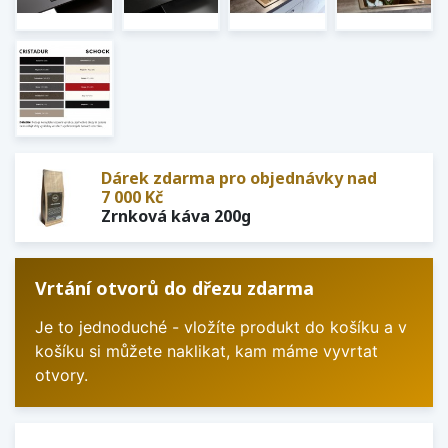
Dárek zdarma pro objednávky nad
7 000 Kč
Zrnková káva 200g
Vrtání otvorů do dřezu zdarma
Je to jednoduché - vložíte produkt do košíku a v
košíku si můžete naklikat, kam máme vyvrtat
otvory.