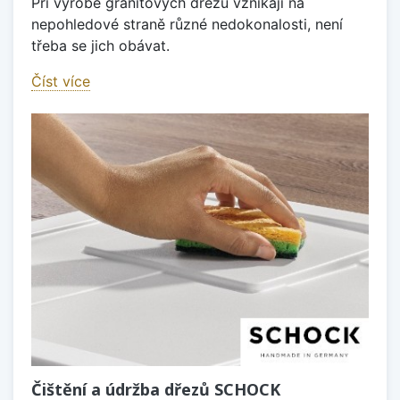
Při výrobě granitových dřezů vznikají na
nepohledové straně různé nedokonalosti, není
třeba se jich obávat.
Číst více
Čištění a údržba dřezů SCHOCK