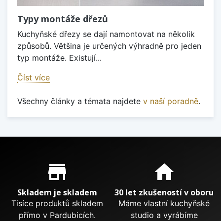
Typy montáže dřezů
Kuchyňské dřezy se dají namontovat na několik
způsobů. Většina je určených výhradně pro jeden
typ montáže. Existují...
Číst více
Všechny články a témata najdete
v naší poradně
.
Proč nakupovat u nás?
store_mall_directory
home
Skladem je skladem
30 let zkušeností v oboru
Tisíce produktů skladem
Máme vlastní kuchyňské
přímo v Pardubicích.
studio a vyrábíme