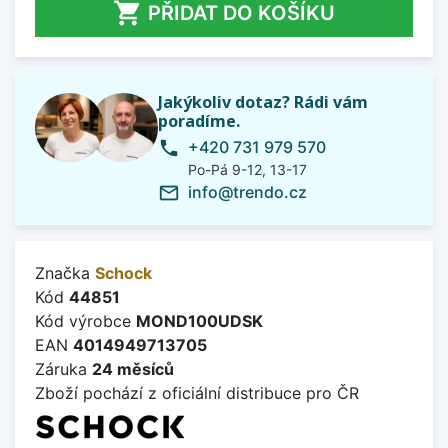

PŘIDAT DO KOŠÍKU
Jakýkoliv dotaz? Rádi vám
poradíme.
+420 731 979 570
phone
Po-Pá 9-12, 13-17
info@trendo.cz
mail_outline
Značka
Schock
Kód
44851
Kód výrobce
MOND100UDSK
EAN
4014949713705
Záruka
24 měsíců
Zboží pochází z oficiální distribuce pro ČR