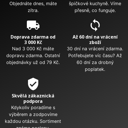
Objednáte dnes, máte
špičkové kuchyně. Víme
zítra.
přesně, co funguje.
local_shipping
sync
Doprava zdarma od
Až 60 dní na vrácení
3 000 Kč
zboží
Nad 3 000 Kč máte
30 dní na vrácení zdarma.
dopravu zdarma. Ostatní
Potřebujete víc času? Až
objednávky už od 79 Kč.
60 dní za drobný
poplatek.
verified_user
Skvělá zákaznická
podpora
Kdykoliv poradíme s
výběrem a zodpovíme
každou otázku. Sortiment
známe poslepu.