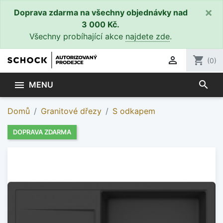
×
Doprava zdarma na všechny objednávky nad
3 000 Kč.
Všechny probíhající akce
najdete zde
.

shopping_cart
(0)
search

MENU
Domů
Granitové dřezy
S odkapem
DOPRAVA ZDARMA