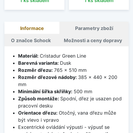
1 ks skladem
1 ks skladem
Informace
Parametry zboží
O značce Schock
Možnosti a ceny dopravy
Materiál:
Cristadur Green Line
Barevná varianta:
Dusk
Rozměr dřezu:
765 x 510 mm
Rozměr dřezové nádoby:
385 x 440 x 200
mm
Minimální šířka skříňky:
500 mm
Způsob montáže:
Spodní, dřez je usazen pod
pracovní desku
Orientace dřezu:
Otočný, vana dřezu může
být vlevo i vpravo
Excentrické ovládání výpusti - výpusť se