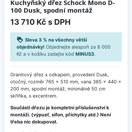
Kuchyňský dřez Schock Mono D-
100 Dusk, spodní montáž
13 710 Kč
s DPH
loyalty
Sleva 3 % na všechny větší
objednávky!
Objednejte alespoň za 8 000
Kč a v košíku zadejte kód
MINUS3
.
Granitový dřez s odkapem, provedení Dusk,
otočný, rozměr 765 x 510 mm, vana 385 x 440 x
200 mm, spodní montáž, minimálně 50 cm
skříňka, s excentrem.
Součástí dřezu je kompletní příslušenství k
montáži. (výpusť, sifon, příchytky atd.) Není
třeba nic dokupovat.