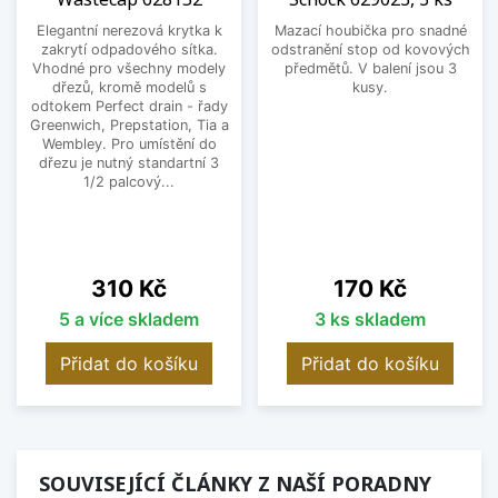
Elegantní nerezová krytka k
Mazací houbička pro snadné
zakrytí odpadového sítka.
odstranění stop od kovových
Vhodné pro všechny modely
předmětů. V balení jsou 3
dřezů, kromě modelů s
kusy.
odtokem Perfect drain - řady
Greenwich, Prepstation, Tia a
Wembley. Pro umístění do
dřezu je nutný standartní 3
1/2 palcový...
Cena
Cena
310 Kč
170 Kč
5 a více skladem
3 ks skladem
Přidat do košíku
Přidat do košíku
SOUVISEJÍCÍ ČLÁNKY Z NAŠÍ PORADNY