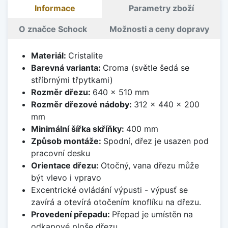
Informace
Parametry zboží
O značce Schock
Možnosti a ceny dopravy
Materiál:
Cristalite
Barevná varianta:
Croma (světle šedá se
stříbrnými třpytkami)
Rozměr dřezu:
640 x 510 mm
Rozměr dřezové nádoby:
312 x 440 x 200
mm
Minimální šířka skříňky:
400 mm
Způsob montáže:
Spodní, dřez je usazen pod
pracovní desku
Orientace dřezu:
Otočný, vana dřezu může
být vlevo i vpravo
Excentrické ovládání výpusti - výpusť se
zavírá a otevírá otočením knoflíku na dřezu.
Provedení přepadu:
Přepad je umístěn na
odkapové ploše dřezu