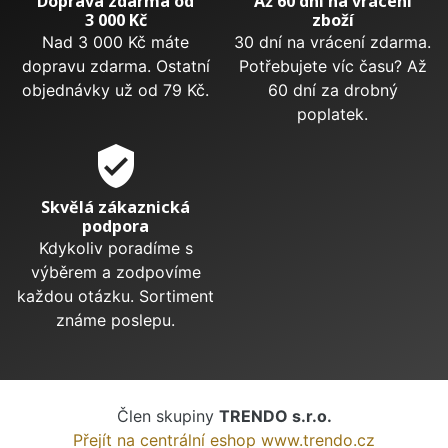
Doprava zdarma od
Až 60 dní na vrácení
3 000 Kč
zboží
Nad 3 000 Kč máte
30 dní na vrácení zdarma.
dopravu zdarma. Ostatní
Potřebujete víc času? Až
objednávky už od 79 Kč.
60 dní za drobný
poplatek.
verified_user
Skvělá zákaznická
podpora
Kdykoliv poradíme s
výběrem a zodpovíme
každou otázku. Sortiment
známe poslepu.
Člen skupiny
TRENDO s.r.o.
Přejít na centrální eshop www.trendo.cz