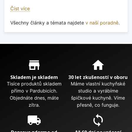
Číst více
Všechny články a témata najdete
v naší poradně
.
Proč nakupovat u nás?
store_mall_directory
home
Skladem je skladem
30 let zkušeností v oboru
Tisíce produktů skladem
Máme vlastní kuchyňské
přímo v Pardubicích.
studio a vyrábíme
Objednáte dnes, máte
špičkové kuchyně. Víme
zítra.
přesně, co funguje.
local_shipping
sync