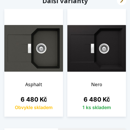

Další varianty
Asphalt
Nero
Cena
Cena
6 480 Kč
6 480 Kč
Obvykle skladem
1 ks skladem