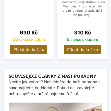
Greenwich, Prepstation, Tia a
Wembley. Pro umístění do
dřezu je nutný standartní 3
1/2 palcový...
Cena
Cena
630 Kč
310 Kč
Obvykle skladem
5 a více skladem
Přidat do košíku
Přidat do košíku
SOUVISEJÍCÍ ČLÁNKY Z NAŠÍ PORADNY
Nevíte jak vybrat? Nahlédněte do naší poradny a
snad najdete, co hledáte. Pokud ne, zavolejte
nebo napište a určitě najdeme řešení.