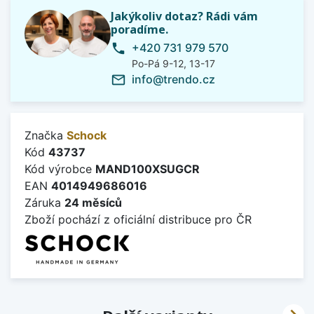
Jakýkoliv dotaz? Rádi vám
poradíme.
+420 731 979 570
phone
Po-Pá 9-12, 13-17
info@trendo.cz
mail_outline
Značka
Schock
Kód
43737
Kód výrobce
MAND100XSUGCR
EAN
4014949686016
Záruka
24 měsíců
Zboží pochází z oficiální distribuce pro ČR