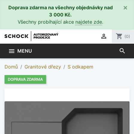
×
Doprava zdarma na všechny objednávky nad
3 000 Kč.
Všechny probíhající akce
najdete zde
.

shopping_cart
(0)
search

MENU
Domů
Granitové dřezy
S odkapem
DOPRAVA ZDARMA