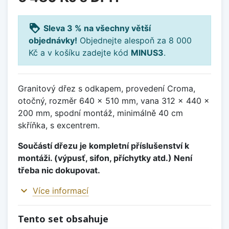
loyalty
Sleva 3 % na všechny větší
objednávky!
Objednejte alespoň za 8 000
Kč a v košíku zadejte kód
MINUS3
.
Granitový dřez s odkapem, provedení Croma,
otočný, rozměr 640 x 510 mm, vana 312 x 440 x
200 mm, spodní montáž, minimálně 40 cm
skříňka, s excentrem.
Součástí dřezu je kompletní příslušenství k
montáži. (výpusť, sifon, příchytky atd.) Není
třeba nic dokupovat.
expand_more
Více informací
Tento set obsahuje