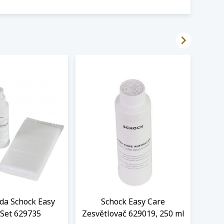

ada Schock Easy
Schock Easy Care
LED
 Set 629735
Zesvětlovač 629019, 250 ml
Sch