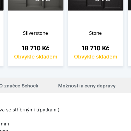
Silverstone
Stone
Cena
Cena
18 710 Kč
18 710 Kč
Obvykle skladem
Obvykle skladem
O značce Schock
Možnosti a ceny dopravy
a se stříbrnými třpytkami)
0 mm
0 mm