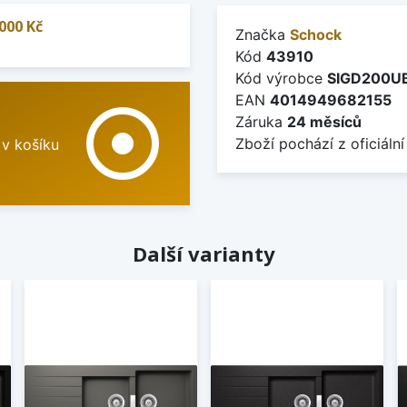
000 Kč
Značka
Schock
Kód
43910
Kód výrobce
SIGD200U
EAN
4014949682155
adjust
Záruka
24 měsíců
Zboží pochází z oficiální
 v košíku
Další varianty