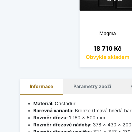
Magma
Cena
18 710 Kč
Obvykle skladem
Informace
Parametry zboží
Materiál:
Cristadur
Barevná varianta:
Bronze (tmavá hnědá barv
Rozměr dřezu:
1 160 x 500 mm
Rozměr dřezové nádoby:
378 x 430 x 20
Rozměr dřezové vaničky:
324 x 347 x 17