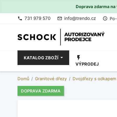
Doprava zdarma na 
731 979 570
info@trendo.cz
Po-
phone
mail_outline
access_time
flash_on
KATALOG ZBOŽÍ
VÝPRODEJ
Domů
Granitové dřezy
Dvojdřezy s odkapem
DOPRAVA ZDARMA