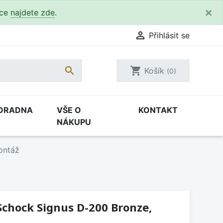
×
kce
najdete zde
.

Přihlásit se

shopping_cart
Košík
(0)
ORADNA
VŠE O
KONTAKT
NÁKUPU
ontáž
chock Signus D-200 Bronze,