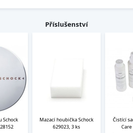
Příslušenství
u Schock
Mazací houbička Schock
Čistící s
628152
629023, 3 ks
Care