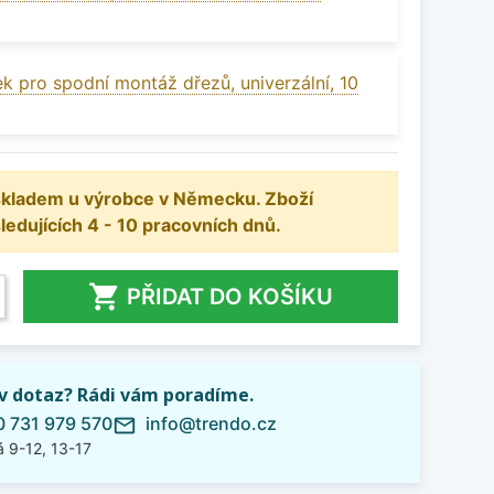
k pro spodní montáž dřezů, univerzální, 10
 skladem u výrobce v Německu. Zboží
dujících 4 - 10 pracovních dnů.

PŘIDAT DO KOŠÍKU
iv dotaz? Rádi vám poradíme.
 731 979 570
info@trendo.cz
mail_outline
 9-12, 13-17