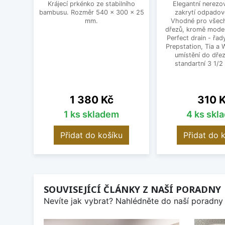
Krájecí prkénko ze stabilního
Elegantní nerezo
bambusu. Rozměr 540 x 300 x 25
zakrytí odpadov
mm.
Vhodné pro všec
dřezů, kromě mode
Perfect drain - řa
Prepstation, Tia a
umístění do dřez
standartní 3 1/2 
Cena
Cena
1 380 Kč
310 
1 ks skladem
4 ks skl
Přidat do košíku
Přidat do 
SOUVISEJÍCÍ ČLÁNKY Z NAŠÍ PORADNY
Nevíte jak vybrat? Nahlédněte do naší poradny 