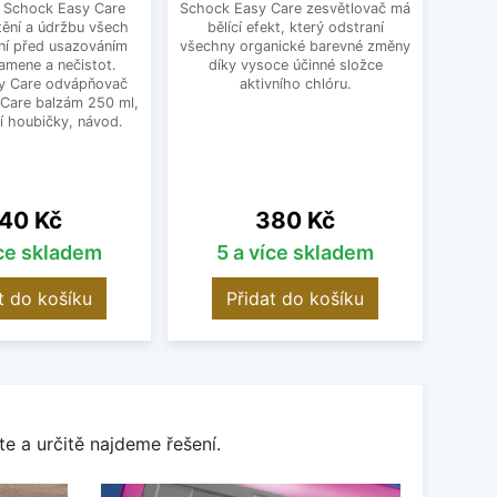
a Schock Easy Care
Schock Easy Care zesvětlovač má
Moder
tění a údržbu všech
bělící efekt, který odstraní
jako p
ní před usazováním
všechny organické barevné změny
Ten
amene a nečistot.
díky vysoce účinné složce
výr
y Care odvápňovač
aktivního chlóru.
 Care balzám 250 ml,
í houbičky, návod.
ena
Cena
40 Kč
380 Kč
íce skladem
5 a více skladem
O
t do košíku
Přidat do košíku
e a určitě najdeme řešení.