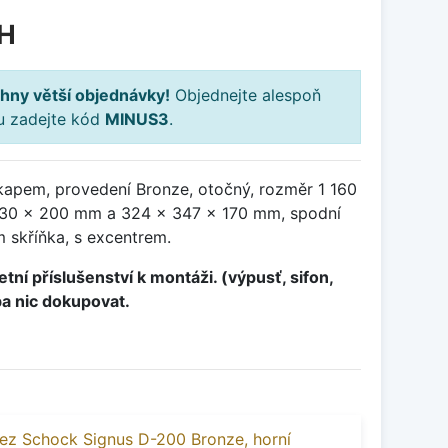
H
hny větší objednávky!
Objednejte alespoň
ku zadejte kód
MINUS3
.
kapem, provedení Bronze, otočný, rozměr 1 160
30 x 200 mm a 324 x 347 x 170 mm, spodní
 skříňka, s excentrem.
tní příslušenství k montáži. (výpusť, sifon,
ba nic dokupovat.
ez Schock Signus D-200 Bronze, horní