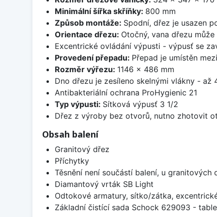
Minimální šířka skříňky:
800 mm
Způsob montáže:
Spodní, dřez je usazen p
Orientace dřezu:
Otočný, vana dřezu může 
Excentrické ovládání výpusti - výpusť se zav
Provedení přepadu:
Přepad je umístěn mez
Rozměr výřezu:
1146 x 486 mm
Dno dřezu je zesíleno skelnými vlákny - až 4
Antibakteriální ochrana ProHygienic 21
Typ výpusti:
Sítková výpusť 3 1/2
Dřez z výroby bez otvorů, nutno zhotovit ot
Obsah balení
Granitový dřez
Příchytky
Těsnění není součástí balení, u granitových 
Diamantový vrták SB Light
Odtokové armatury, sítko/zátka, excentrick
Základní čistící sada Schock 629093 - table