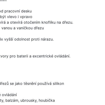
od pracovní desku
být vlevo i vpravo
írá a otevírá otočením knoflíku na dřezu.
i vanou a vaničkou dřezu
x vyšší odolnost proti nárazu.
vory pro baterii a excentrické ovládání.
dřezů se jako těsnění používá silikon
é ovládání
ty, balzám, ubrousky, houbička