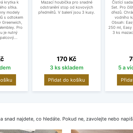
vá krytka k
Mazací houbička pro snadné
Čistící sad
ého sítka.
odstranění stop od kovových
Set. Pro čiš
hny modely
předmětů. V balení jsou 3 kusy.
dřezů. Chrá
lů s odtokem
vodního k
dy Greenwich,
Obsah: Eas
 Wembley. Pro
250 ml, Easy
u je nutný
3 ks mazac
palcový...
Cena
C
Kč
170 Kč
7
adem
3 ks skladem
5 a v
košíku
Přidat do košíku
Přida
a snad najdete, co hledáte. Pokud ne, zavolejte nebo napišt