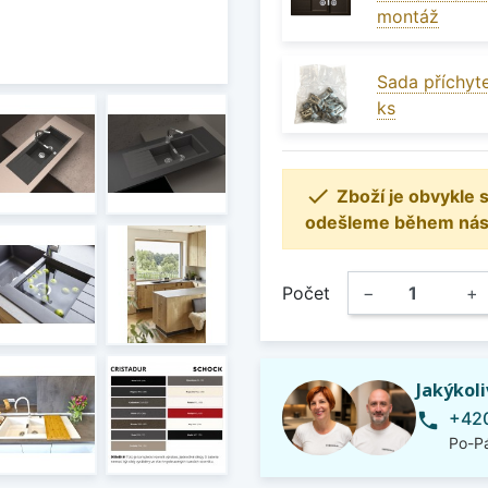
montáž
Sada příchyte
ks

Zboží je obvykle
odešleme během násle
Počet
−
+
Jakýkol
+420
phone
Po-Pá