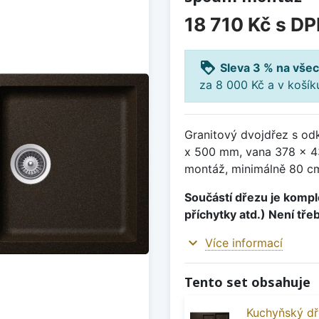
18 710 Kč
s DP
loyalty
Sleva 3 % na všec
za 8 000 Kč a v koší
Granitový dvojdřez s od
x 500 mm, vana 378 x 4
montáž, minimálně 80 cm
Součástí dřezu je komple
příchytky atd.) Není tře
expand_more
Více informací
Tento set obsahuje
Kuchyňský dř