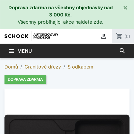
×
Doprava zdarma na všechny objednávky nad
3 000 Kč.
Všechny probíhající akce
najdete zde
.

shopping_cart
(0)
search

MENU
Domů
Granitové dřezy
S odkapem
DOPRAVA ZDARMA