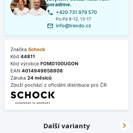
poradíme.
+420 731 979 570
phone
Po-Pá 9-12, 13-17
info@trendo.cz
mail_outline
Značka
Schock
Kód
44811
Kód výrobce
FOMD100UGON
EAN
4014949658808
Záruka
24 měsíců
Zboží pochází z oficiální distribuce pro ČR

Další varianty