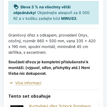
loyalty
Sleva 3 % na všechny větší
objednávky!
Objednejte alespoň za 8 000
Kč a v košíku zadejte kód
MINUS3
.
Granitový dřez s odkapem, provedení Onyx,
otočný, rozměr 860 x 500 mm, vana 335 x 420
x 190 mm, spodní montáž, minimálně 45 cm
skříňka, s excentrem.
Součástí dřezu je kompletní příslušenství k
montáži. (výpusť, sifon, příchytky atd.) Není
třeba nic dokupovat.
expand_more
Více informací
Tento set obsahuje
Kuchyňský dřez Schock Formhaus