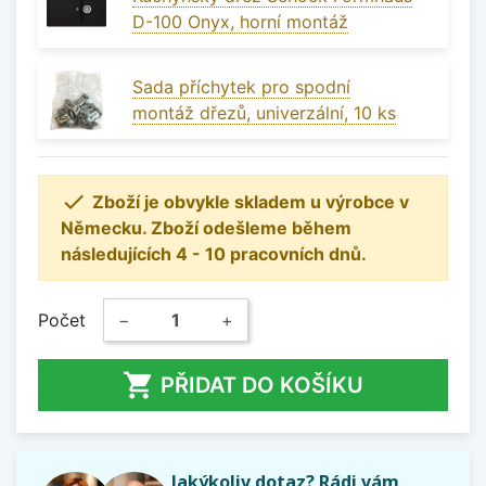
D-100 Onyx, horní montáž
Sada příchytek pro spodní
montáž dřezů, univerzální, 10 ks

Zboží je obvykle skladem u výrobce v
Německu. Zboží odešleme během
následujících 4 - 10 pracovních dnů.
Počet
−
+

PŘIDAT DO KOŠÍKU
Jakýkoliv dotaz? Rádi vám