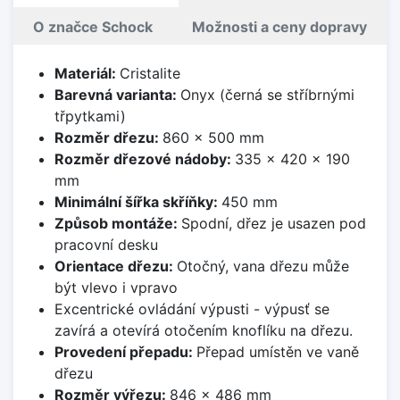
O značce Schock
Možnosti a ceny dopravy
Materiál:
Cristalite
Barevná varianta:
Onyx (černá se stříbrnými
třpytkami)
Rozměr dřezu:
860 x 500 mm
Rozměr dřezové nádoby:
335 x 420 x 190
mm
Minimální šířka skříňky:
450 mm
Způsob montáže:
Spodní, dřez je usazen pod
pracovní desku
Orientace dřezu:
Otočný, vana dřezu může
být vlevo i vpravo
Excentrické ovládání výpusti - výpusť se
zavírá a otevírá otočením knoflíku na dřezu.
Provedení přepadu:
Přepad umístěn ve vaně
dřezu
Rozměr výřezu:
846 x 486 mm