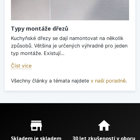
Typy montáže dřezů
Kuchyňské dřezy se dají namontovat na několik
způsobů. Většina je určených výhradně pro jeden
typ montáže. Existují...
Číst více
Všechny články a témata najdete
v naší poradně
.
Proč nakupovat u nás?
store_mall_directory
home
Skladem je skladem
30 let zkušeností v oboru