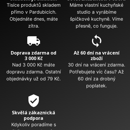
Tisíce produktů skladem
Máme vlastní kuchyňské
přímo v Pardubicích.
studio a vyrábíme
Objednáte dnes, máte
špičkové kuchyně. Víme
zítra.
přesně, co funguje.
local_shipping
sync
Doprava zdarma od
Až 60 dní na vrácení
3 000 Kč
zboží
Nad 3 000 Kč máte
30 dní na vrácení zdarma.
dopravu zdarma. Ostatní
Potřebujete víc času? Až
objednávky už od 79 Kč.
60 dní za drobný
poplatek.
verified_user
Skvělá zákaznická
podpora
Kdykoliv poradíme s