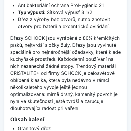
Antibakteriální ochrana ProHygienic 21
Typ výpusti:
Sítková výpusť 3 1/2
Dřez z výroby bez otvorů, nutno zhotovit
otvory pro baterii a excentrické ovládání.
Dřezy SCHOCK jsou vyráběné z 80% křemičitých
písků, nejtvrdší složky žuly. Dřezy jsou vyvinuté
speciálně pro nejnáročnější ožadavky, které klade
kuchyňské prostředí. Každodenní používání na
nich nezanechá žádné stopy. Trendový materiál
CRISTALITE+ od firmy SCHOCK je celosvětově
oblíbená klasika, která byla nedávno v rámci
několikaletého vývoje ještě jednou
optimalizována: mírně drsný, kamenitý povrch je
nyní ve skutečnosti ještě tvrdší a zaručuje
dlouhotrvající radost při vaření.
Obsah balení
Granitový dřez