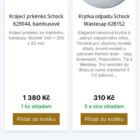
Krájecí prkénko Schock
Krytka odpadu Schock
629044, bambusové
Wastecap 628152
Krájecí prkénko ze stabilního
Elegantní nerezová krytka k
bambusu. Rozměr 540 x 300
zakrytí odpadového sítka.
x 25 mm.
Vhodné pro všechny modely
dřezů, kromě modelů s
odtokem Perfect drain - řady
Greenwich, Prepstation, Tia a
Wembley. Pro umístění do
dřezu je nutný standartní 3
1/2 palcový...
Cena
Cena
1 380 Kč
310 Kč
1 ks skladem
5 a více skladem
Přidat do košíku
Přidat do košíku