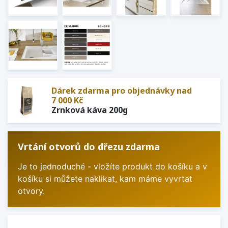
Dárek zdarma pro objednávky nad
7 000 Kč
Zrnková káva 200g
Vrtání otvorů do dřezu zdarma
Je to jednoduché - vložíte produkt do košíku a v
košíku si můžete naklikat, kam máme vyvrtat
otvory.