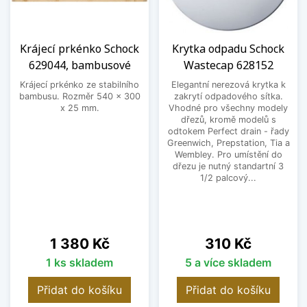
Krájecí prkénko Schock
Krytka odpadu Schock
629044, bambusové
Wastecap 628152
Krájecí prkénko ze stabilního
Elegantní nerezová krytka k
bambusu. Rozměr 540 x 300
zakrytí odpadového sítka.
x 25 mm.
Vhodné pro všechny modely
dřezů, kromě modelů s
odtokem Perfect drain - řady
Greenwich, Prepstation, Tia a
Wembley. Pro umístění do
dřezu je nutný standartní 3
1/2 palcový...
Cena
Cena
1 380 Kč
310 Kč
1 ks skladem
5 a více skladem
Přidat do košíku
Přidat do košíku