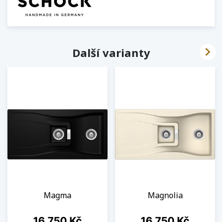

Další varianty
Magma
Magnolia
Cena
Cena
16 750 Kč
16 750 Kč