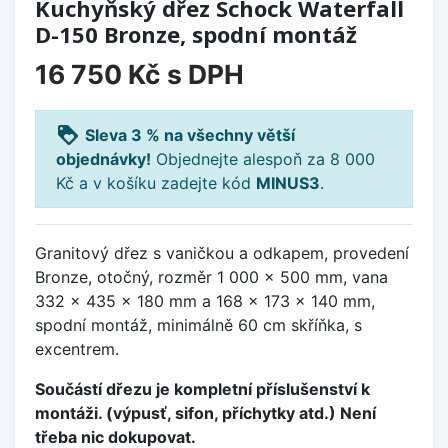
Kuchyňský dřez Schock Waterfall
D-150 Bronze, spodní montáž
16 750 Kč
s DPH
loyalty
Sleva 3 % na všechny větší
objednávky!
Objednejte alespoň za 8 000
Kč a v košíku zadejte kód
MINUS3
.
Granitový dřez s vaničkou a odkapem, provedení
Bronze, otočný, rozměr 1 000 x 500 mm, vana
332 x 435 x 180 mm a 168 x 173 x 140 mm,
spodní montáž, minimálně 60 cm skříňka, s
excentrem.
Součástí dřezu je kompletní příslušenství k
montáži. (výpusť, sifon, příchytky atd.) Není
třeba nic dokupovat.