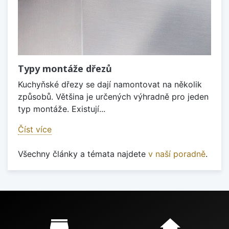
Typy montáže dřezů
Kuchyňské dřezy se dají namontovat na několik
způsobů. Většina je určených výhradně pro jeden
typ montáže. Existují...
Číst více
Všechny články a témata najdete
v naší poradně
.
Proč nakupovat u nás?
store_mall_directory
home