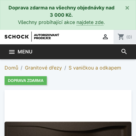
×
Doprava zdarma na všechny objednávky nad
3 000 Kč.
Všechny probíhající akce
najdete zde
.

shopping_cart
(0)
search

MENU
Domů
Granitové dřezy
S vaničkou a odkapem
DOPRAVA ZDARMA