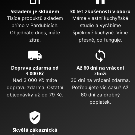
Skladem je skladem
30 let zkušeností v oboru
Tisíce produktů skladem
Máme vlastní kuchyňské
přímo v Pardubicích.
studio a vyrábíme
Objednáte dnes, máte
špičkové kuchyně. Víme
zítra.
přesně, co funguje.
local_shipping
sync
Doprava zdarma od
Až 60 dní na vrácení
3 000 Kč
zboží
Nad 3 000 Kč máte
30 dní na vrácení zdarma.
dopravu zdarma. Ostatní
Potřebujete víc času? Až
objednávky už od 79 Kč.
60 dní za drobný
poplatek.
verified_user
Skvělá zákaznická