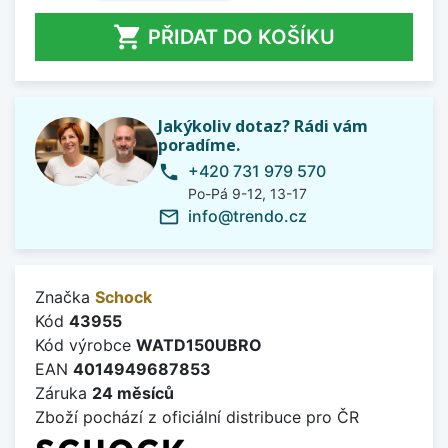

PŘIDAT DO KOŠÍKU
Jakýkoliv dotaz? Rádi vám
poradíme.
+420 731 979 570
phone
Po-Pá 9-12, 13-17
info@trendo.cz
mail_outline
Značka
Schock
Kód
43955
Kód výrobce
WATD150UBRO
EAN
4014949687853
Záruka
24 měsíců
Zboží pochází z oficiální distribuce pro ČR