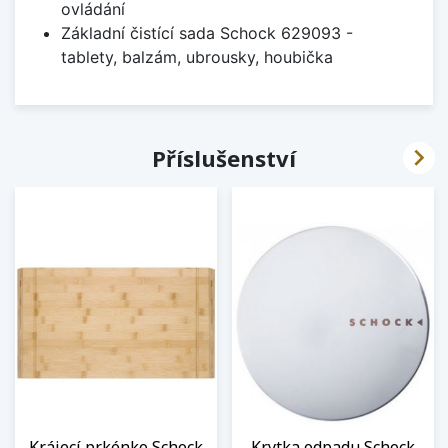
ovládání
Základní čistící sada Schock 629093 -
tablety, balzám, ubrousky, houbička

Příslušenství
Krájecí prkénko Schock
Krytka odpadu Schock