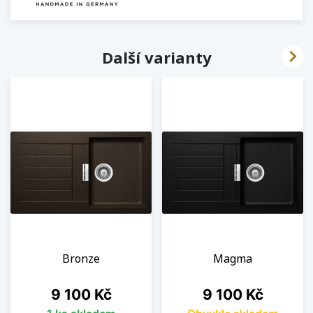

Další varianty
Bronze
Magma
Cena
Cena
9 100 Kč
9 100 Kč