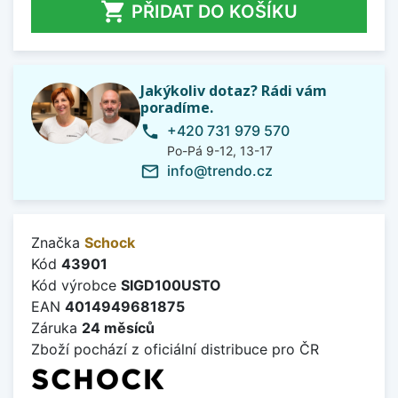

PŘIDAT DO KOŠÍKU
Jakýkoliv dotaz? Rádi vám
poradíme.
+420 731 979 570
phone
Po-Pá 9-12, 13-17
info@trendo.cz
mail_outline
Značka
Schock
Kód
43901
Kód výrobce
SIGD100USTO
EAN
4014949681875
Záruka
24 měsíců
Zboží pochází z oficiální distribuce pro ČR