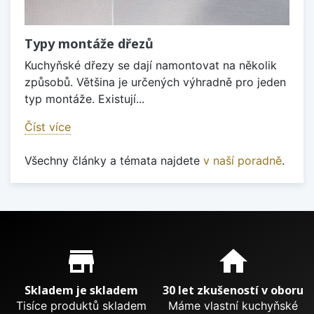
Typy montáže dřezů
Kuchyňské dřezy se dají namontovat na několik
způsobů. Většina je určených výhradně pro jeden
typ montáže. Existují...
Číst více
Všechny články a témata najdete
v naší poradně
.
Proč nakupovat u nás?
store_mall_directory
home
Skladem je skladem
30 let zkušeností v oboru
Tisíce produktů skladem
Máme vlastní kuchyňské