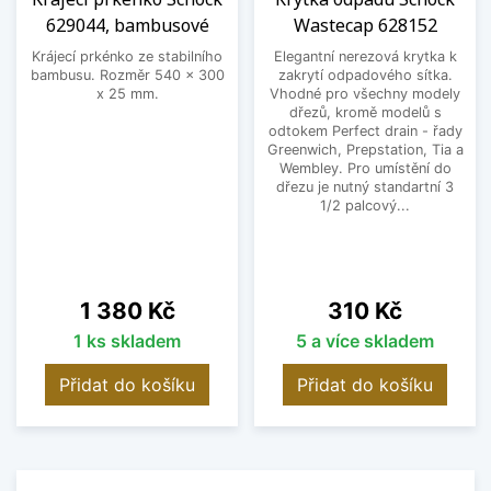
629044, bambusové
Wastecap 628152
Krájecí prkénko ze stabilního
Elegantní nerezová krytka k
bambusu. Rozměr 540 x 300
zakrytí odpadového sítka.
x 25 mm.
Vhodné pro všechny modely
dřezů, kromě modelů s
odtokem Perfect drain - řady
Greenwich, Prepstation, Tia a
Wembley. Pro umístění do
dřezu je nutný standartní 3
1/2 palcový...
Cena
Cena
1 380 Kč
310 Kč
1 ks skladem
5 a více skladem
Přidat do košíku
Přidat do košíku