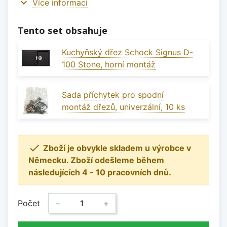
expand_more
Více informací
Tento set obsahuje
Kuchyňský dřez Schock Signus D-
100 Stone, horní montáž
Sada příchytek pro spodní
montáž dřezů, univerzální, 10 ks

Zboží je obvykle skladem u výrobce v
Německu. Zboží odešleme během
následujících 4 - 10 pracovních dnů.
Počet
−
+