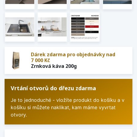
Dárek zdarma pro objednávky nad
7 000 Kč
Zrnková káva 200g
Vrtání otvorů do dřezu zdarma
Je to jednoduché - vložíte produkt do košíku a v
košíku si můžete naklikat, kam máme vyvrtat
otvory.