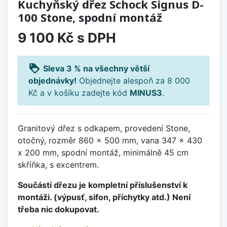
Kuchyňský dřez Schock Signus D-
100 Stone, spodní montáž
9 100 Kč
s DPH
loyalty
Sleva 3 % na všechny větší
objednávky!
Objednejte alespoň za 8 000
Kč a v košíku zadejte kód
MINUS3
.
Granitový dřez s odkapem, provedení Stone,
otočný, rozměr 860 x 500 mm, vana 347 x 430
x 200 mm, spodní montáž, minimálně 45 cm
skříňka, s excentrem.
Součástí dřezu je kompletní příslušenství k
montáži. (výpusť, sifon, příchytky atd.) Není
třeba nic dokupovat.