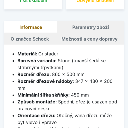
1 ks skladem
Obvykle skladem
Informace
Parametry zboží
O značce Schock
Možnosti a ceny dopravy
Materiál:
Cristadur
Barevná varianta:
Stone (tmavší šedá se
stříbrnými třpytkami)
Rozměr dřezu:
860 x 500 mm
Rozměr dřezové nádoby:
347 x 430 x 200
mm
Minimální šířka skříňky:
450 mm
Způsob montáže:
Spodní, dřez je usazen pod
pracovní desku
Orientace dřezu:
Otočný, vana dřezu může
být vlevo i vpravo