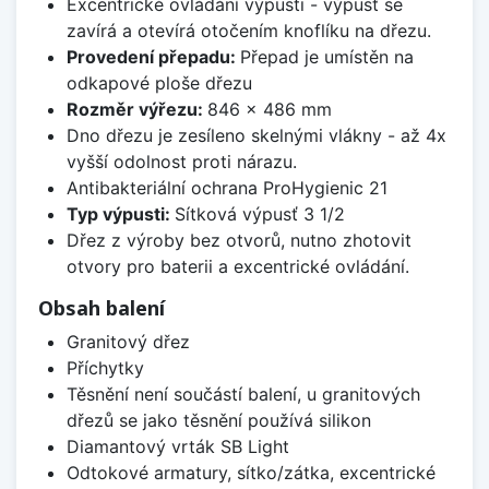
Excentrické ovládání výpusti - výpusť se
zavírá a otevírá otočením knoflíku na dřezu.
Provedení přepadu:
Přepad je umístěn na
odkapové ploše dřezu
Rozměr výřezu:
846 x 486 mm
Dno dřezu je zesíleno skelnými vlákny - až 4x
vyšší odolnost proti nárazu.
Antibakteriální ochrana ProHygienic 21
Typ výpusti:
Sítková výpusť 3 1/2
Dřez z výroby bez otvorů, nutno zhotovit
otvory pro baterii a excentrické ovládání.
Obsah balení
Granitový dřez
Příchytky
Těsnění není součástí balení, u granitových
dřezů se jako těsnění používá silikon
Diamantový vrták SB Light
Odtokové armatury, sítko/zátka, excentrické