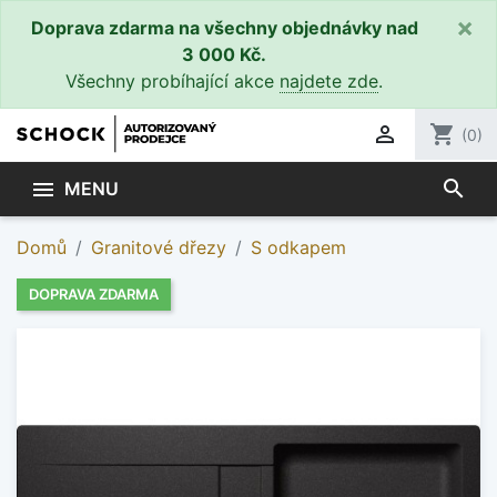
×
Doprava zdarma na všechny objednávky nad
3 000 Kč.
Všechny probíhající akce
najdete zde
.

shopping_cart
(0)
search

MENU
Domů
Granitové dřezy
S odkapem
DOPRAVA ZDARMA