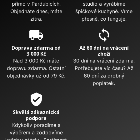
přímo v Pardubicích.
studio a vyrábíme
Objednáte dnes, máte
špičkové kuchyně. Víme
zítra.
přesně, co funguje.
local_shipping
sync
Doprava zdarma od
Až 60 dní na vrácení
3 000 Kč
zboží
Nad 3 000 Kč máte
30 dní na vrácení zdarma.
dopravu zdarma. Ostatní
Potřebujete víc času? Až
objednávky už od 79 Kč.
60 dní za drobný
poplatek.
verified_user
Skvělá zákaznická
podpora
Kdykoliv poradíme s
výběrem a zodpovíme
každou otázku. Sortiment