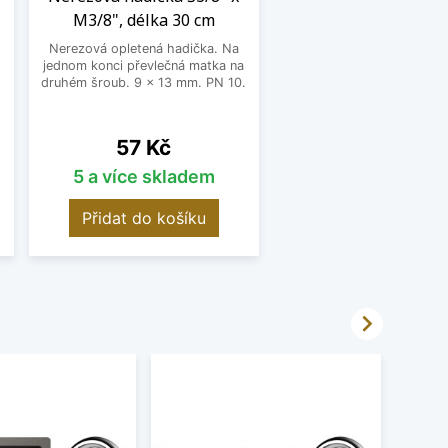
M3/8", délka 30 cm
Nerezová opletená hadička. Na
jednom konci převlečná matka na
o
druhém šroub. 9 x 13 mm. PN 10.
Cena
57 Kč
5 a více skladem
Přidat do košíku
