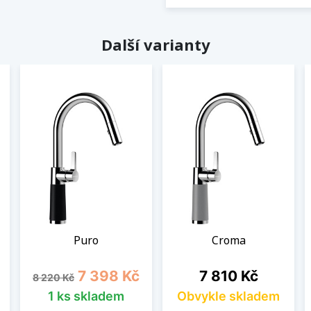
Další varianty
Puro
Croma
Běžná cena
Cena
Cena
7 398 Kč
7 810 Kč
8 220 Kč
1 ks skladem
Obvykle skladem