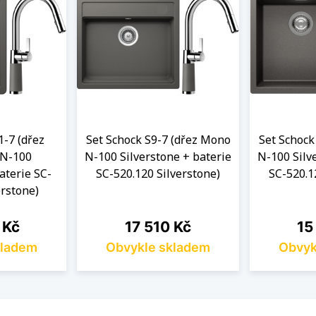
1-7 (dřez
Set Schock S9-7 (dřez Mono
Set Schock
 N-100
N-100 Silverstone + baterie
N-100 Silv
aterie SC-
SC-520.120 Silverstone)
SC-520.1
erstone)
Cena
Ce
 Kč
17 510 Kč
15
kladem
Obvykle skladem
Obvyk