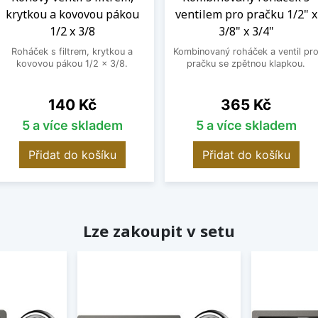
krytkou a kovovou pákou
ventilem pro pračku 1/2" x
1/2 x 3/8
3/8" x 3/4"
Roháček s filtrem, krytkou a
Kombinovaný roháček a ventil pr
kovovou pákou 1/2 x 3/8.
pračku se zpětnou klapkou.
Cena
Cena
140 Kč
365 Kč
5 a více skladem
5 a více skladem
Přidat do košíku
Přidat do košíku
Lze zakoupit v setu