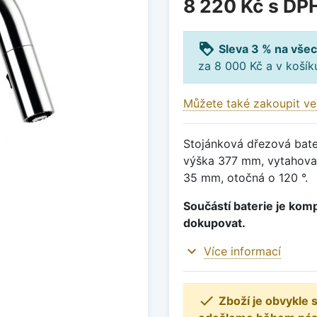
8 220 Kč
s DP
loyalty
Sleva 3 % na všec
za 8 000 Kč a v koší
Můžete také zakoupit ve
Stojánková dřezová bater
výška 377 mm, vytahovac
35 mm, otočná o 120 °.
Součástí baterie je komp
dokupovat.
expand_more
Více informací

Zboží je obvykle