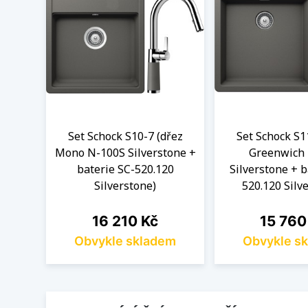
Set Schock S10-7 (dřez
Set Schock S1
Mono N-100S Silverstone +
Greenwich
baterie SC-520.120
Silverstone + b
Silverstone)
520.120 Silv
Cena
Cena
16 210 Kč
15 760
Obvykle skladem
Obvykle s