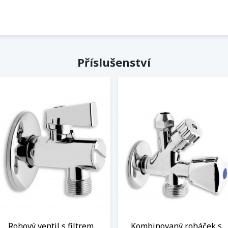
Příslušenství
Rohový ventil s filtrem,
Kombinovaný roháček s