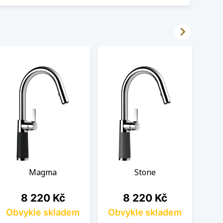

Magma
Stone
Cena
Cena
8 220 Kč
8 220 Kč
Obvykle skladem
Obvykle skladem
Ob