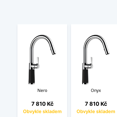
Nero
Onyx
Cena
Cena
7 810 Kč
7 810 Kč
Obvykle skladem
Obvykle skladem