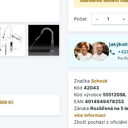
odešleme během násle
Počet
−
+
Jakýkol
+420
phone
Po-Pá
Značka
Schock
Kód
42043
Kód výrobce
555120SIL
EAN
4014949478253
000 Kč
Záruka
Rozšířená na 5 l
více informací
Zboží pochází z oficiální