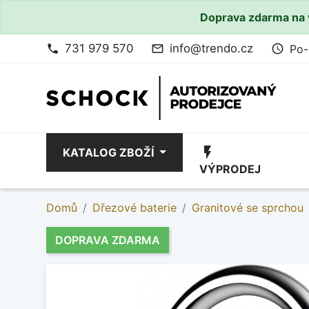
Doprava zdarma na 
731 979 570
info@trendo.cz
Po-
phone
mail_outline
access_time
flash_on
KATALOG ZBOŽÍ
VÝPRODEJ
Domů
Dřezové baterie
Granitové se sprchou
DOPRAVA ZDARMA