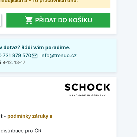
dujících 4 - 10 pracovních dnů.

PŘIDAT DO KOŠÍKU
iv dotaz? Rádi vám poradíme.
 731 979 570
info@trendo.cz
mail_outline
 9-12, 13-17
et -
podmínky záruky a
 distribuce pro ČR