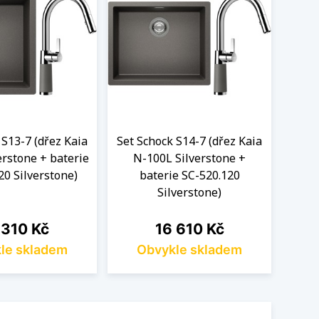
 S13-7 (dřez Kaia
Set Schock S14-7 (dřez Kaia
Set S
erstone + baterie
N-100L Silverstone +
N-
20 Silverstone)
baterie SC-520.120
Silverstone)
na
Cena
 310 Kč
16 610 Kč
le skladem
Obvykle skladem
O