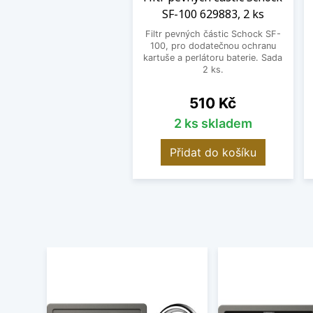
SF-100 629883, 2 ks
Filtr pevných částic Schock SF-
100, pro dodatečnou ochranu
kartuše a perlátoru baterie. Sada
2 ks.
Cena
510 Kč
2 ks skladem
Přidat do košíku