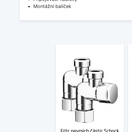
Montážní balíček
Filtr pevných částic Schock