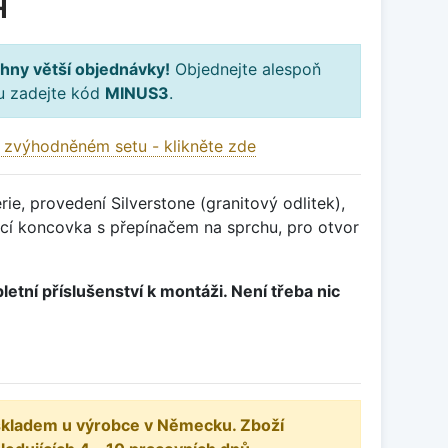
H
hny větší objednávky!
Objednejte alespoň
ku zadejte kód
MINUS3
.
 zvýhodněném setu - klikněte zde
ie, provedení Silverstone (granitový odlitek),
í koncovka s přepínačem na sprchu, pro otvor
letní příslušenství k montáži. Není třeba nic
 skladem u výrobce v Německu. Zboží