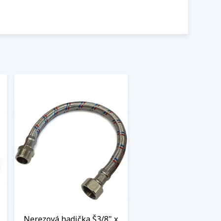
Nerezová hadička Š3/8" x