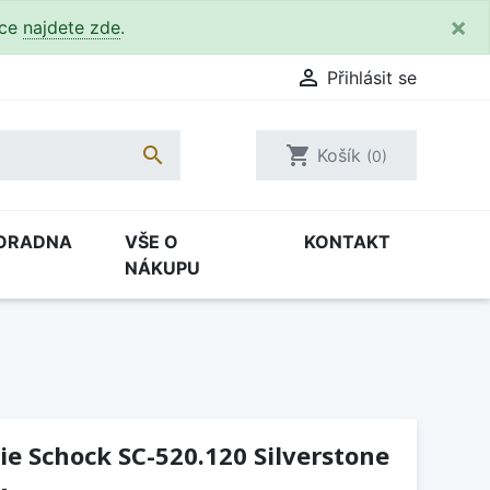
×
kce
najdete zde
.

Přihlásit se

shopping_cart
Košík
(0)
ORADNA
VŠE O
KONTAKT
NÁKUPU
e Schock SC-520.120 Silverstone