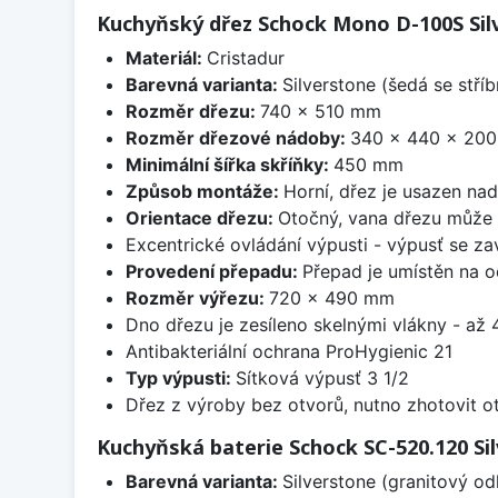
Kuchyňský dřez Schock Mono D-100S Sil
Materiál:
Cristadur
Barevná varianta:
Silverstone (šedá se stří
Rozměr dřezu:
740 x 510 mm
Rozměr dřezové nádoby:
340 x 440 x 20
Minimální šířka skříňky:
450 mm
Způsob montáže:
Horní, dřez je usazen na
Orientace dřezu:
Otočný, vana dřezu může 
Excentrické ovládání výpusti - výpusť se zav
Provedení přepadu:
Přepad je umístěn na 
Rozměr výřezu:
720 x 490 mm
Dno dřezu je zesíleno skelnými vlákny - až 4
Antibakteriální ochrana ProHygienic 21
Typ výpusti:
Sítková výpusť 3 1/2
Dřez z výroby bez otvorů, nutno zhotovit ot
Kuchyňská baterie Schock SC-520.120 Si
Barevná varianta:
Silverstone (granitový od