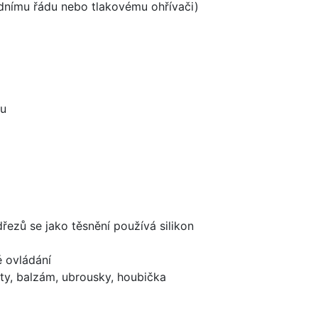
odnímu řádu nebo tlakovému ohřívači)
ou
dřezů se jako těsnění používá silikon
é ovládání
ty, balzám, ubrousky, houbička