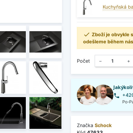
Kuchyňská ba

Zboží je obvykle
odešleme během násle
Počet
−
+
Jakýkol
+420
phone
Po-Pá
Značka
Schock
Kód
47633