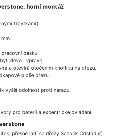
verstone, horní montáž
brnými třpytkami)
0 mm
d pracovní desku
být vlevo i vpravo
írá a otevírá otočením knoflíku na dřezu.
odkapové ploše dřezu
x vyšší odolnost proti nárazu.
vory pro baterii a excentrické ovládání.
lverstone
litek, přesně ladí se dřezy Schock Cristadur)