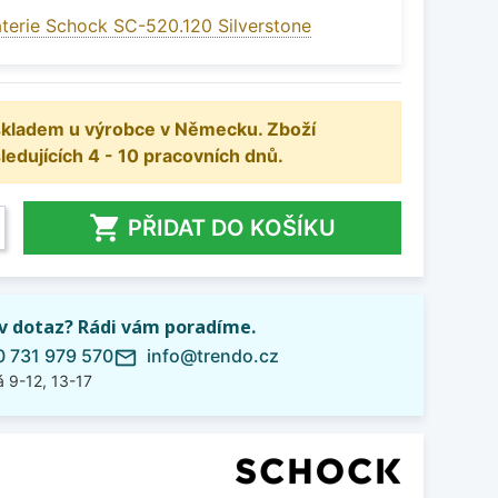
terie Schock SC-520.120 Silverstone
 skladem u výrobce v Německu. Zboží
dujících 4 - 10 pracovních dnů.

PŘIDAT DO KOŠÍKU
iv dotaz? Rádi vám poradíme.
 731 979 570
info@trendo.cz
mail_outline
 9-12, 13-17