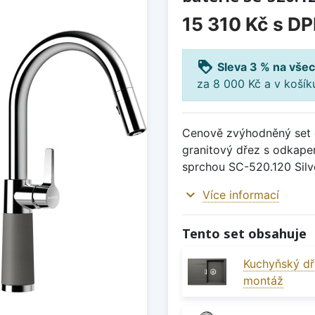
15 310 Kč
s D
loyalty
Sleva 3 % na všec
za 8 000 Kč a v koší
Cenově zvýhodněný set d
granitový dřez s odkape
sprchou SC-520.120 Silv
expand_more
Více informací
Tento set obsahuje
Kuchyňský dř
montáž