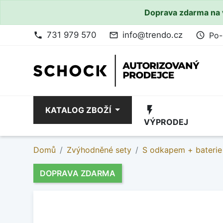
Doprava zdarma na 
731 979 570
info@trendo.cz
Po-
phone
mail_outline
access_time
flash_on
KATALOG ZBOŽÍ
VÝPRODEJ
Domů
Zvýhodněné sety
S odkapem + baterie
DOPRAVA ZDARMA