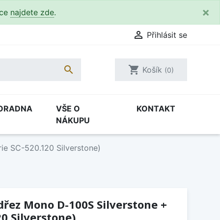
×
kce
najdete zde
.

Přihlásit se

shopping_cart
Košík
(0)
ORADNA
VŠE O
KONTAKT
NÁKUPU
ie SC-520.120 Silverstone)
(dřez Mono D-100S Silverstone +
0 Silverstone)