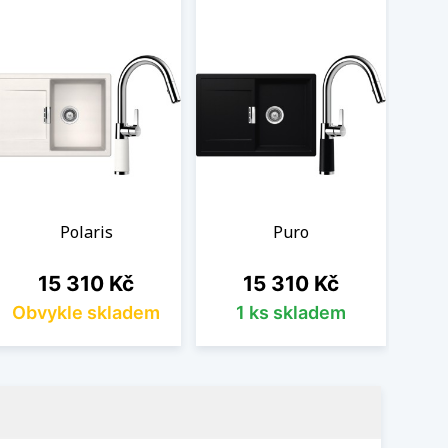
Polaris
Puro
Cena
Cena
15 310 Kč
15 310 Kč
Obvykle skladem
1 ks skladem
Ob