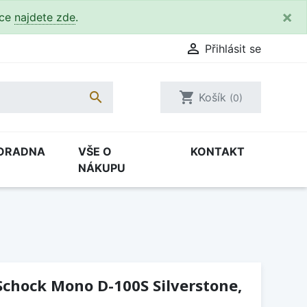
×
kce
najdete zde
.

Přihlásit se

shopping_cart
Košík
(0)
ORADNA
VŠE O
KONTAKT
NÁKUPU
chock Mono D-100S Silverstone,