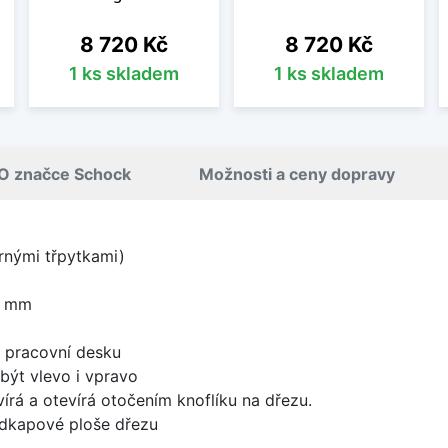
Cena
Cena
8 720 Kč
8 720 Kč
1 ks skladem
1 ks skladem
O značce Schock
Možnosti a ceny dopravy
brnými třpytkami)
0 mm
d pracovní desku
být vlevo i vpravo
írá a otevírá otočením knoflíku na dřezu.
odkapové ploše dřezu