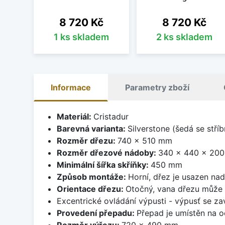
Cena
Cena
8 720 Kč
8 720 Kč
1 ks skladem
2 ks skladem
Informace
Parametry zboží
Materiál:
Cristadur
Barevná varianta:
Silverstone (šedá se stří
Rozměr dřezu:
740 x 510 mm
Rozměr dřezové nádoby:
340 x 440 x 20
Minimální šířka skříňky:
450 mm
Způsob montáže:
Horní, dřez je usazen na
Orientace dřezu:
Otočný, vana dřezu může 
Excentrické ovládání výpusti - výpusť se zav
Provedení přepadu:
Přepad je umístěn na 
Rozměr výřezu:
720 x 490 mm