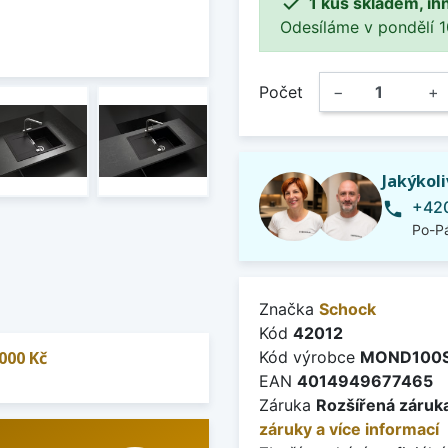

1 kus skladem, ih
Odesíláme v pondělí 10.
Počet
−
+
Jakýkol
+420
phone
Po-Pá
Značka
Schock
Kód
42012
000 Kč
Kód výrobce
MOND100S
EAN
4014949677465
Záruka
Rozšířená záruka
záruky a více informací