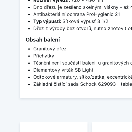
Dno dřezu je zesíleno skelnými vlákny - až 4
Antibakteriální ochrana ProHygienic 21
Typ výpusti:
Sítková výpusť 3 1/2
Dřez z výroby bez otvorů, nutno zhotovit ot
Obsah balení
Granitový dřez
Příchytky
Těsnění není součástí balení, u granitových 
Diamantový vrták SB Light
Odtokové armatury, sítko/zátka, excentrick
Základní čistící sada Schock 629093 - table