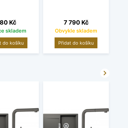
ena
Cena
80 Kč
7 790 Kč
íce skladem
Obvykle skladem
t do košíku
Přidat do košíku
