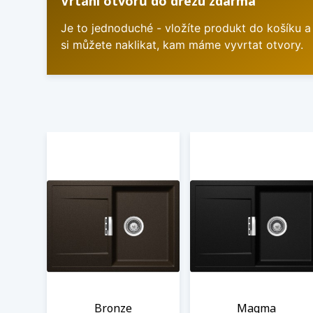
Vrtání otvorů do dřezu zdarma
Je to jednoduché - vložíte produkt do košíku a
si můžete naklikat, kam máme vyvrtat otvory.
Bronze
Magma