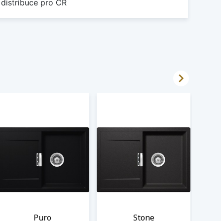
 distribuce pro ČR

Puro
Stone