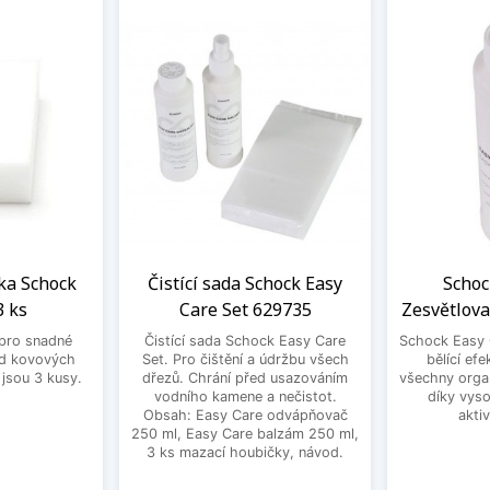
ka Schock
Čistící sada Schock Easy
Schoc
3 ks
Care Set 629735
Zesvětlova
pro snadné
Čistící sada Schock Easy Care
Schock Easy 
od kovových
Set. Pro čištění a údržbu všech
bělící efe
 jsou 3 kusy.
dřezů. Chrání před usazováním
všechny orga
vodního kamene a nečistot.
díky vyso
Obsah: Easy Care odvápňovač
akti
250 ml, Easy Care balzám 250 ml,
3 ks mazací houbičky, návod.