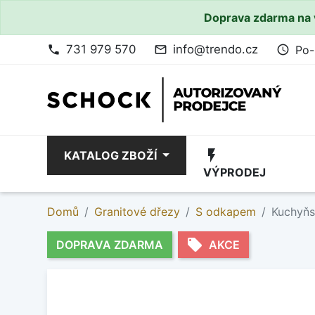
Doprava zdarma na 
731 979 570
info@trendo.cz
Po-
phone
mail_outline
access_time
flash_on
KATALOG ZBOŽÍ
VÝPRODEJ
Domů
Granitové dřezy
S odkapem
Kuchyňs
local_offer
DOPRAVA ZDARMA
AKCE