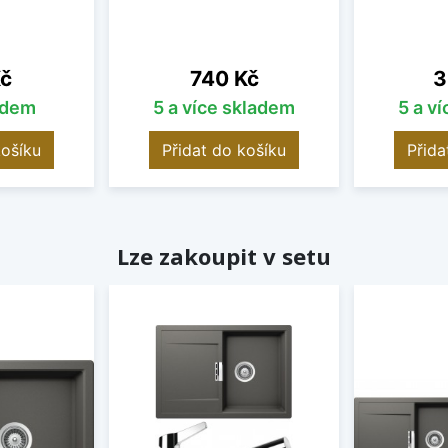
Cena
C
Kč
740 Kč
3
adem
5 a více skladem
5 a v
košíku
Přidat do košíku
Přida
Lze zakoupit v setu