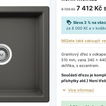
7 412 Kč
8 720 Kč
loyalty
Sleva 3 % na všec
za 8 000 Kč a v koší
Můžete také zakoupit ve
Granitový dřez s odkape
510 mm, vana 340 x 440
skříňka, s excentrem.
Součástí dřezu je komple
příchytky atd.) Není tře
expand_more
Více informací