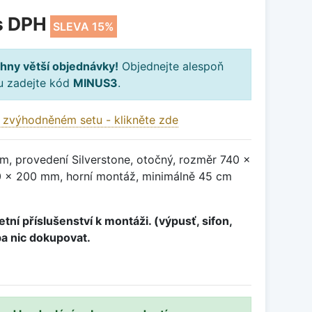
s DPH
SLEVA 15%
hny větší objednávky!
Objednejte alespoň
ku zadejte kód
MINUS3
.
 zvýhodněném setu - klikněte zde
m, provedení Silverstone, otočný, rozměr 740 x
 x 200 mm, horní montáž, minimálně 45 cm
tní příslušenství k montáži. (výpusť, sifon,
ba nic dokupovat.