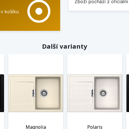
adjust
Zboží pochází z oficiální
 v košíku
Další varianty
Magnolia
Polaris