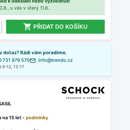
ned k odeslání nebo vyzvednutí
8., u vás v úterý 11.8..

PŘIDAT DO KOŠÍKU
iv dotaz? Rádi vám poradíme.
 731 979 570
info@trendo.cz
mail_outline
 9-12, 13-17
ASIL
 na 15 let -
podmínky