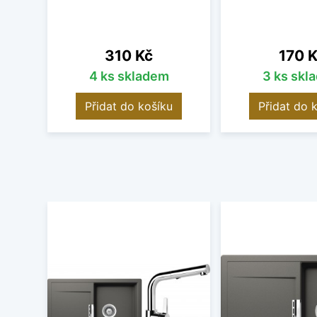
Cena
Cena
310 Kč
170 
4 ks skladem
3 ks skl
Přidat do košíku
Přidat do 