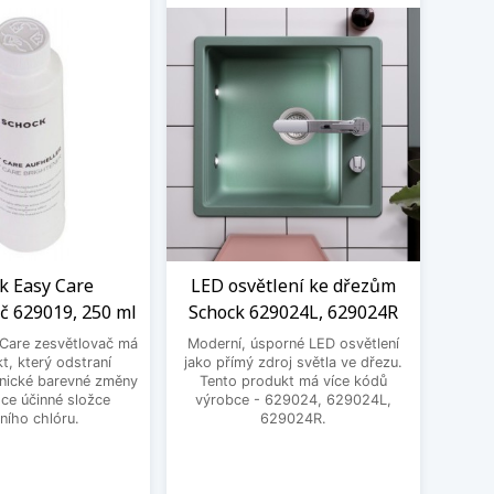
k Easy Care
LED osvětlení ke dřezům
Čistí
č 629019, 250 ml
Schock 629024L, 629024R
Care zesvětlovač má
Moderní, úsporné LED osvětlení
Čistí
kt, který odstraní
jako přímý zdroj světla ve dřezu.
Pro o
nické barevné změny
Tento produkt má více kódů
bare
ce účinné složce
výrobce - 629024, 629024L,
ploch
vního chlóru.
629024R.
Pro