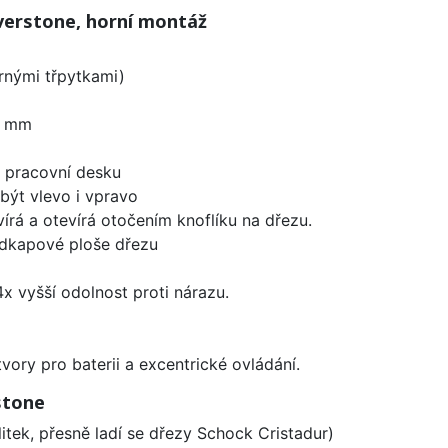
verstone, horní montáž
brnými třpytkami)
0 mm
d pracovní desku
být vlevo i vpravo
írá a otevírá otočením knoflíku na dřezu.
odkapové ploše dřezu
x vyšší odolnost proti nárazu.
vory pro baterii a excentrické ovládání.
stone
litek, přesně ladí se dřezy Schock Cristadur)