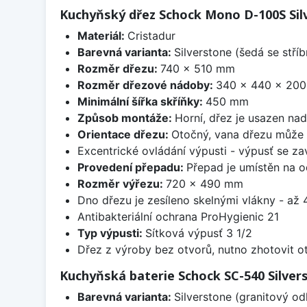
Kuchyňský dřez Schock Mono D-100S Sil
Materiál:
Cristadur
Barevná varianta:
Silverstone (šedá se stří
Rozměr dřezu:
740 x 510 mm
Rozměr dřezové nádoby:
340 x 440 x 20
Minimální šířka skříňky:
450 mm
Způsob montáže:
Horní, dřez je usazen na
Orientace dřezu:
Otočný, vana dřezu může 
Excentrické ovládání výpusti - výpusť se zav
Provedení přepadu:
Přepad je umístěn na 
Rozměr výřezu:
720 x 490 mm
Dno dřezu je zesíleno skelnými vlákny - až 4
Antibakteriální ochrana ProHygienic 21
Typ výpusti:
Sítková výpusť 3 1/2
Dřez z výroby bez otvorů, nutno zhotovit ot
Kuchyňská baterie Schock SC-540 Silver
Barevná varianta:
Silverstone (granitový od