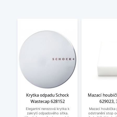
Krytka odpadu Schock
Mazací houbič
Wastecap 628152
629023, 
Elegantní nerezová krytka k
Mazací houbička 
zakrytí odpadového sítka.
odstranění stop 