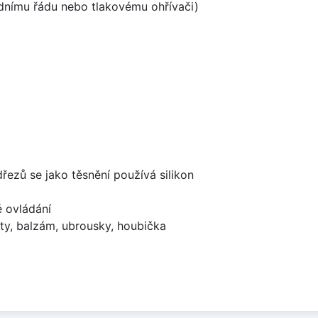
odnímu řádu nebo tlakovému ohřívači)
dřezů se jako těsnění používá silikon
é ovládání
ty, balzám, ubrousky, houbička