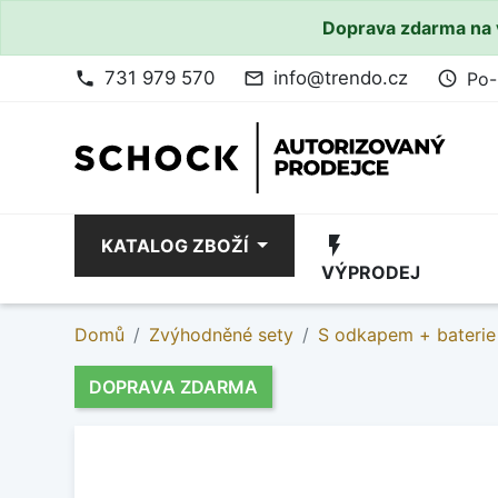
Doprava zdarma na 
731 979 570
info@trendo.cz
Po-
phone
mail_outline
access_time
flash_on
KATALOG ZBOŽÍ
VÝPRODEJ
Domů
Zvýhodněné sety
S odkapem + baterie
DOPRAVA ZDARMA