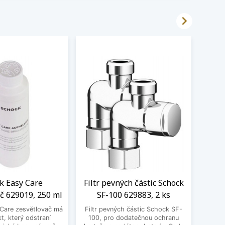

k Easy Care
Filtr pevných částic Schock
LED
č 629019, 250 ml
SF-100 629883, 2 ks
Sch
Care zesvětlovač má
Filtr pevných částic Schock SF-
Moder
kt, který odstraní
100, pro dodatečnou ochranu
jako p