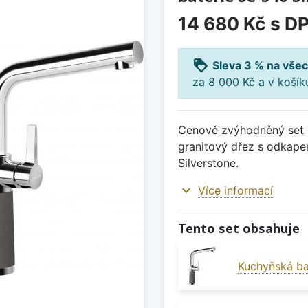
14 680 Kč
s D
loyalty
Sleva 3 % na všec
za 8 000 Kč a v koší
Cenově zvýhodněný set d
granitový dřez s odkape
Silverstone.
expand_more
Více informací
Tento set obsahuje
Kuchyňská ba