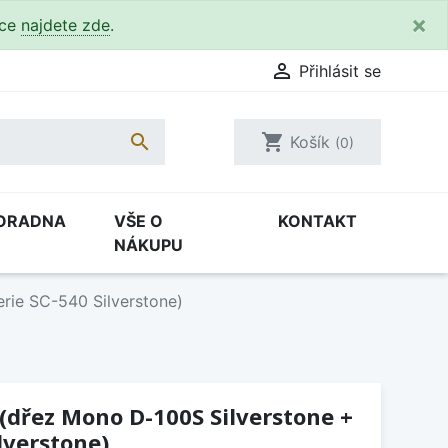
×
kce
najdete zde
.

Přihlásit se

shopping_cart
Košík
(0)
ORADNA
VŠE O
KONTAKT
NÁKUPU
rie SC-540 Silverstone)
 (dřez Mono D-100S Silverstone +
lverstone)