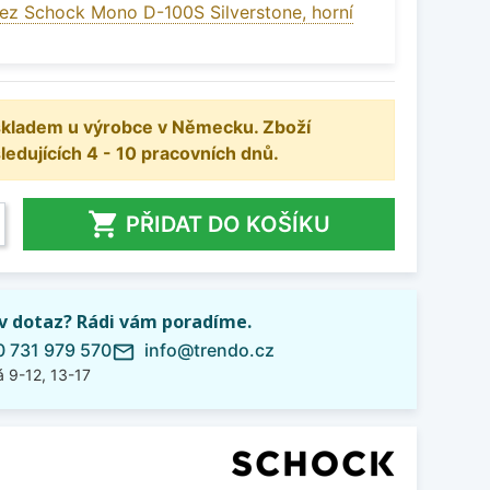
ez Schock Mono D-100S Silverstone, horní
 skladem u výrobce v Německu. Zboží
dujících 4 - 10 pracovních dnů.

PŘIDAT DO KOŠÍKU
iv dotaz? Rádi vám poradíme.
 731 979 570
info@trendo.cz
mail_outline
 9-12, 13-17