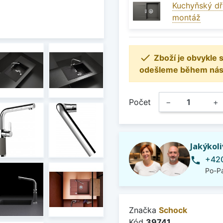
Kuchyňský dř
montáž

Zboží je obvykle
odešleme během násle
Počet
−
+
Jakýkol
+420
phone
Po-Pá
Značka
Schock
Kód
39741