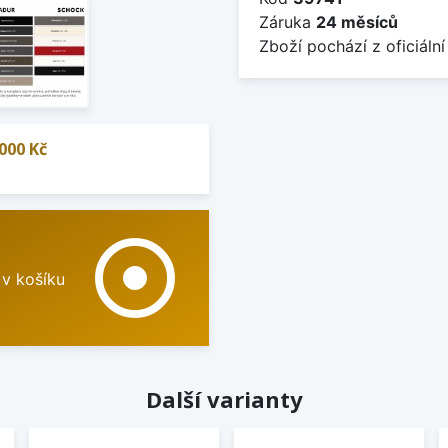
Záruka
24 měsíců
Zboží pochází z oficiální
000 Kč
adjust
 v košíku
Další varianty