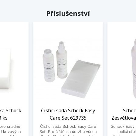
Příslušenství
ka Schock
Čistící sada Schock Easy
Schoc
3 ks
Care Set 629735
Zesvětlova
pro snadné
Čistící sada Schock Easy Care
Schock Easy 
od kovových
Set. Pro čištění a údržbu všech
bělící efe