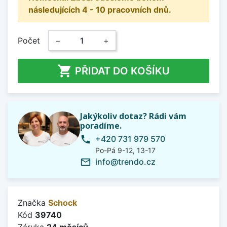
následujících 4 - 10 pracovních dnů.
Počet
−
+

PŘIDAT DO KOŠÍKU
Jakýkoliv dotaz? Rádi vám
poradíme.
+420 731 979 570
phone
Po-Pá 9-12, 13-17
info@trendo.cz
mail_outline
Značka
Schock
Kód
39740
Záruka
24 měsíců