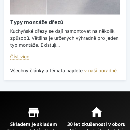
Typy montáže dřezů
Kuchyňské dřezy se dají namontovat na několik
způsobů. Většina je určených výhradně pro jeden
typ montáže. Existují...
Číst více
Všechny články a témata najdete
v naší poradně
.
Proč nakupovat u nás?
store_mall_directory
home
Skladem je skladem
30 let zkušeností v oboru