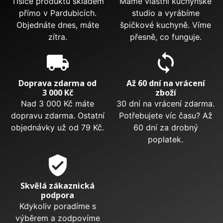
Tisíce produktů skladem
Máme vlastní kuchyňské
přímo v Pardubicích.
studio a vyrábíme
Objednáte dnes, máte
špičkové kuchyně. Víme
zítra.
přesně, co funguje.
local_shipping
sync
Doprava zdarma od
Až 60 dní na vrácení
3 000 Kč
zboží
Nad 3 000 Kč máte
30 dní na vrácení zdarma.
dopravu zdarma. Ostatní
Potřebujete víc času? Až
objednávky už od 79 Kč.
60 dní za drobný
poplatek.
verified_user
Skvělá zákaznická
podpora
Kdykoliv poradíme s
výběrem a zodpovíme