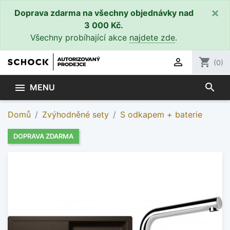
×
Doprava zdarma na všechny objednávky nad
3 000 Kč.
Všechny probíhající akce
najdete zde
.

shopping_cart
(0)
search

MENU
Domů
Zvýhodněné sety
S odkapem + baterie
DOPRAVA ZDARMA