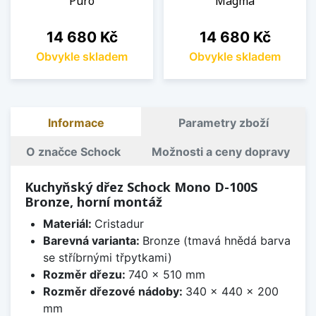
Puro
Magma
Cena
Cena
14 680 Kč
14 680 Kč
Obvykle skladem
Obvykle skladem
Informace
Parametry zboží
O značce Schock
Možnosti a ceny dopravy
Kuchyňský dřez Schock Mono D-100S
Bronze, horní montáž
Materiál:
Cristadur
Barevná varianta:
Bronze (tmavá hnědá barva
se stříbrnými třpytkami)
Rozměr dřezu:
740 x 510 mm
Rozměr dřezové nádoby:
340 x 440 x 200
mm