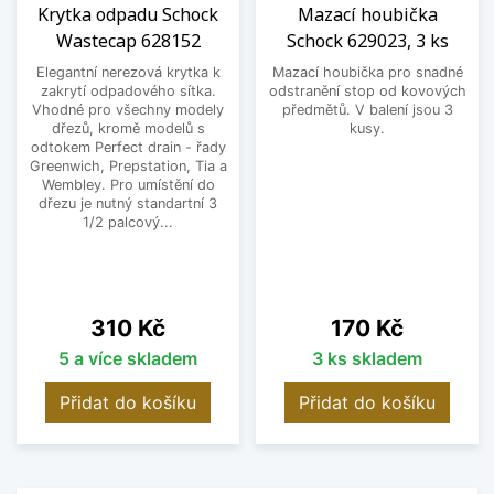
Krytka odpadu Schock
Mazací houbička
Wastecap 628152
Schock 629023, 3 ks
Elegantní nerezová krytka k
Mazací houbička pro snadné
zakrytí odpadového sítka.
odstranění stop od kovových
Vhodné pro všechny modely
předmětů. V balení jsou 3
dřezů, kromě modelů s
kusy.
odtokem Perfect drain - řady
Greenwich, Prepstation, Tia a
Wembley. Pro umístění do
dřezu je nutný standartní 3
1/2 palcový...
Cena
Cena
310 Kč
170 Kč
5 a více skladem
3 ks skladem
Přidat do košíku
Přidat do košíku