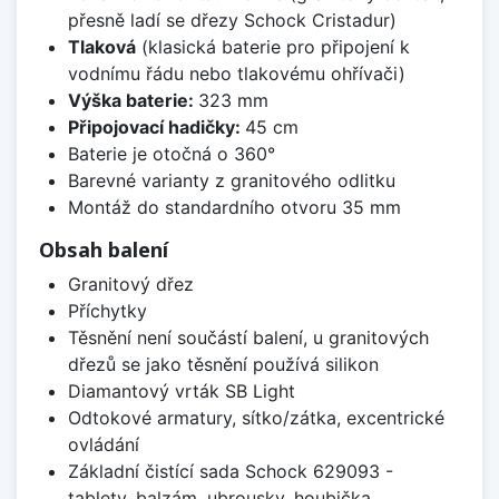
přesně ladí se dřezy Schock Cristadur)
Tlaková
(klasická baterie pro připojení k
vodnímu řádu nebo tlakovému ohřívači)
Výška baterie:
323 mm
Připojovací hadičky:
45 cm
Baterie je otočná o 360°
Barevné varianty z granitového odlitku
Montáž do standardního otvoru 35 mm
Obsah balení
Granitový dřez
Příchytky
Těsnění není součástí balení, u granitových
dřezů se jako těsnění používá silikon
Diamantový vrták SB Light
Odtokové armatury, sítko/zátka, excentrické
ovládání
Základní čistící sada Schock 629093 -
tablety, balzám, ubrousky, houbička