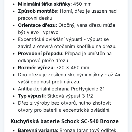
Minimální šířka skříňky:
450 mm
Způsob montáže:
Horní, dřez je usazen nad
pracovní desku
Orientace dřezu:
Otočný, vana dřezu může
být vlevo i vpravo
Excentrické ovládání výpusti - výpusť se
zavírá a otevírá otočením knoflíku na dřezu.
Provedení přepadu:
Přepad je umístěn na
odkapové ploše dřezu
Rozměr výřezu:
720 x 490 mm
Dno dřezu je zesíleno skelnými vlákny - až 4x
vyšší odolnost proti nárazu.
Antibakteriální ochrana ProHygienic 21
Typ výpusti:
Sítková výpusť 3 1/2
Dřez z výroby bez otvorů, nutno zhotovit
otvory pro baterii a excentrické ovládání.
Kuchyňská baterie Schock SC-540 Bronze
Barevná varianta:
Bronze (granitový odlitek,