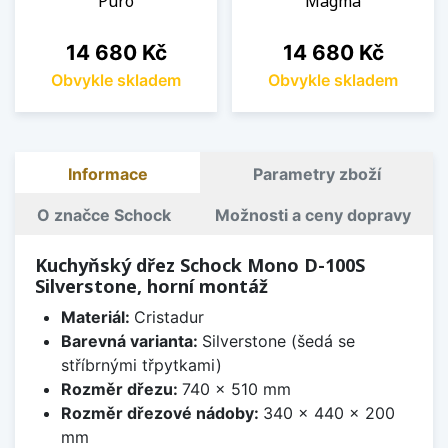
Puro
Magma
Cena
Cena
14 680 Kč
14 680 Kč
Obvykle skladem
Obvykle skladem
Informace
Parametry zboží
O značce Schock
Možnosti a ceny dopravy
Kuchyňský dřez Schock Mono D-100S
Silverstone, horní montáž
Materiál:
Cristadur
Barevná varianta:
Silverstone (šedá se
stříbrnými třpytkami)
Rozměr dřezu:
740 x 510 mm
Rozměr dřezové nádoby:
340 x 440 x 200
mm