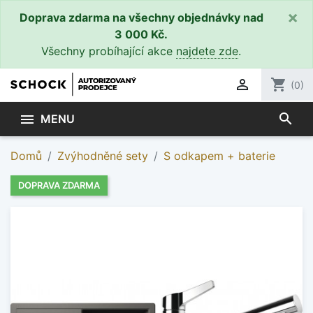
×
Doprava zdarma na všechny objednávky nad
3 000 Kč.
Všechny probíhající akce
najdete zde
.

shopping_cart
(0)
search

MENU
Domů
Zvýhodněné sety
S odkapem + baterie
DOPRAVA ZDARMA