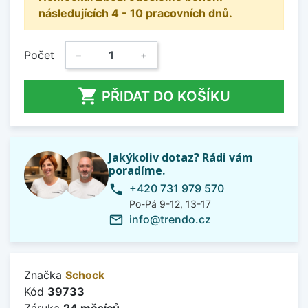
následujících 4 - 10 pracovních dnů.
Počet
−
+

PŘIDAT DO KOŠÍKU
Jakýkoliv dotaz? Rádi vám
poradíme.
+420 731 979 570
phone
Po-Pá 9-12, 13-17
info@trendo.cz
mail_outline
Značka
Schock
Kód
39733
Záruka
24 měsíců