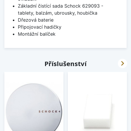
Základní čistící sada Schock 629093 -
tablety, balzám, ubrousky, houbička
Dřezová baterie
Připojovací hadičky
Montážní balíček

Příslušenství