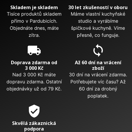
Skladem je skladem
30 let zkušeností v oboru
Tisíce produktů skladem
Máme vlastní kuchyňské
přímo v Pardubicích.
studio a vyrábíme
Objednáte dnes, máte
špičkové kuchyně. Víme
zítra.
přesně, co funguje.
local_shipping
sync
Doprava zdarma od
Až 60 dní na vrácení
3 000 Kč
zboží
Nad 3 000 Kč máte
30 dní na vrácení zdarma.
dopravu zdarma. Ostatní
Potřebujete víc času? Až
objednávky už od 79 Kč.
60 dní za drobný
poplatek.
verified_user
Skvělá zákaznická
podpora