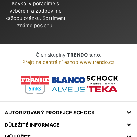
Kdykoliv poradíme s
výběrem a zodpovíme
každou otázku. Sortiment
známe poslepu.
Člen skupiny
TRENDO s.r.o.
Přejít na centrální eshop www.trendo.cz
AUTORIZOVANÝ PRODEJCE SCHOCK
DŮLEŽITÉ INFORMACE
MŮJ ÚČET