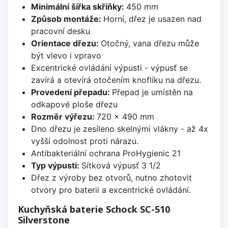
Minimální šířka skříňky:
450 mm
Způsob montáže:
Horní, dřez je usazen nad
pracovní desku
Orientace dřezu:
Otočný, vana dřezu může
být vlevo i vpravo
Excentrické ovládání výpusti - výpusť se
zavírá a otevírá otočením knoflíku na dřezu.
Provedení přepadu:
Přepad je umístěn na
odkapové ploše dřezu
Rozměr výřezu:
720 x 490 mm
Dno dřezu je zesíleno skelnými vlákny - až 4x
vyšší odolnost proti nárazu.
Antibakteriální ochrana ProHygienic 21
Typ výpusti:
Sítková výpusť 3 1/2
Dřez z výroby bez otvorů, nutno zhotovit
otvory pro baterii a excentrické ovládání.
Kuchyňská baterie Schock SC-510
Silverstone