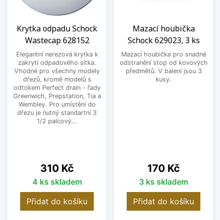
Krytka odpadu Schock
Mazací houbička
Wastecap 628152
Schock 629023, 3 ks
Elegantní nerezová krytka k
Mazací houbička pro snadné
zakrytí odpadového sítka.
odstranění stop od kovových
Vhodné pro všechny modely
předmětů. V balení jsou 3
dřezů, kromě modelů s
kusy.
odtokem Perfect drain - řady
Greenwich, Prepstation, Tia a
Wembley. Pro umístění do
dřezu je nutný standartní 3
1/2 palcový...
Cena
Cena
310 Kč
170 Kč
4 ks skladem
3 ks skladem
Přidat do košíku
Přidat do košíku