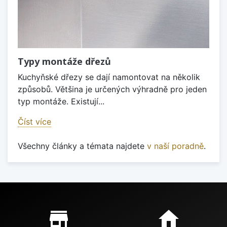
Typy montáže dřezů
Kuchyňské dřezy se dají namontovat na několik
způsobů. Většina je určených výhradně pro jeden
typ montáže. Existují...
Číst více
Všechny články a témata najdete
v naší poradně
.
Proč nakupovat u nás?
store_mall_directory
home