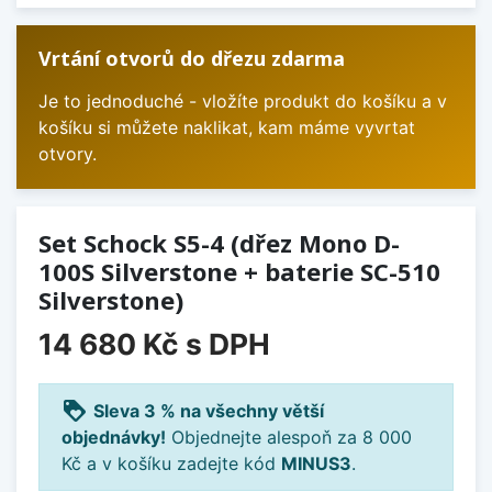
Vrtání otvorů do dřezu zdarma
Je to jednoduché - vložíte produkt do košíku a v
košíku si můžete naklikat, kam máme vyvrtat
otvory.
Set Schock S5-4 (dřez Mono D-
100S Silverstone + baterie SC-510
Silverstone)
14 680 Kč
s DPH
loyalty
Sleva 3 % na všechny větší
objednávky!
Objednejte alespoň za 8 000
Kč a v košíku zadejte kód
MINUS3
.