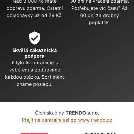
Nad 3 000 Kč máte
30 dní na vrácení zdarma.
dopravu zdarma. Ostatní
Potřebujete víc času? Až
objednávky už od 79 Kč.
60 dní za drobný
poplatek.
verified_user
Skvělá zákaznická
podpora
Kdykoliv poradíme s
výběrem a zodpovíme
každou otázku. Sortiment
známe poslepu.
Člen skupiny
TRENDO s.r.o.
Přejít na centrální eshop www.trendo.cz