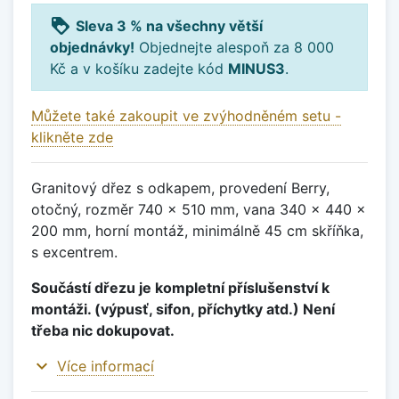
loyalty
Sleva 3 % na všechny větší
objednávky!
Objednejte alespoň za 8 000
Kč a v košíku zadejte kód
MINUS3
.
Můžete také zakoupit ve zvýhodněném setu -
klikněte zde
Granitový dřez s odkapem, provedení Berry,
otočný, rozměr 740 x 510 mm, vana 340 x 440 x
200 mm, horní montáž, minimálně 45 cm skříňka,
s excentrem.
Součástí dřezu je kompletní příslušenství k
montáži. (výpusť, sifon, příchytky atd.) Není
třeba nic dokupovat.
expand_more
Více informací