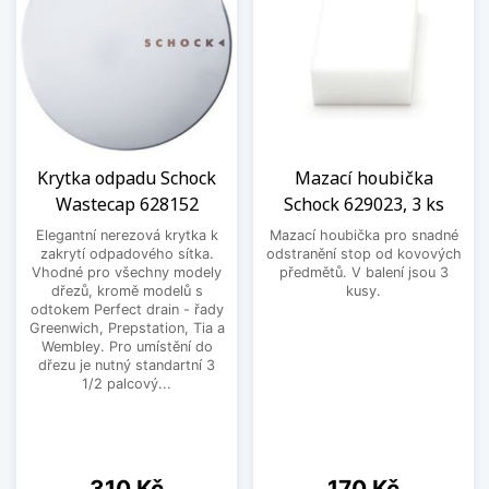
Krytka odpadu Schock
Mazací houbička
Wastecap 628152
Schock 629023, 3 ks
Elegantní nerezová krytka k
Mazací houbička pro snadné
zakrytí odpadového sítka.
odstranění stop od kovových
Vhodné pro všechny modely
předmětů. V balení jsou 3
dřezů, kromě modelů s
kusy.
odtokem Perfect drain - řady
Greenwich, Prepstation, Tia a
Wembley. Pro umístění do
dřezu je nutný standartní 3
1/2 palcový...
Cena
Cena
310 Kč
170 Kč