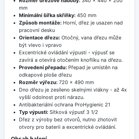
Rozměr dřezové nádoby:
340 x 440 x 200
mm
Minimální šířka skříňky:
450 mm
Způsob montáže:
Horní, dřez je usazen nad
pracovní desku
Orientace dřezu:
Otočný, vana dřezu může
být vlevo i vpravo
Excentrické ovládání výpusti - výpusť se
zavírá a otevírá otočením knoflíku na dřezu.
Provedení přepadu:
Přepad je umístěn na
odkapové ploše dřezu
Rozměr výřezu:
720 x 490 mm
Dno dřezu je zesíleno skelnými vlákny - až 4x
vyšší odolnost proti nárazu.
Antibakteriální ochrana ProHygienic 21
Typ výpusti:
Sítková výpusť 3 1/2
Dřez z výroby bez otvorů, nutno zhotovit
otvory pro baterii a excentrické ovládání.
Obsah balení