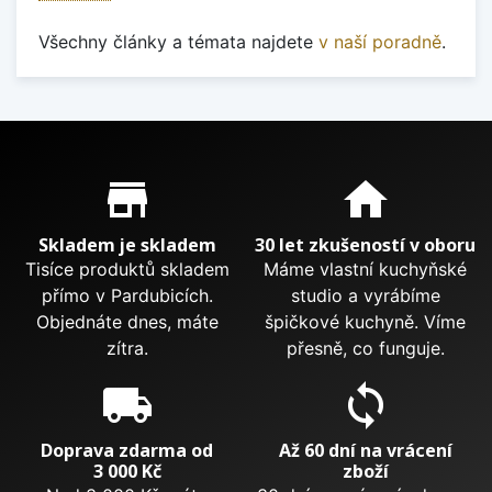
Všechny články a témata najdete
v naší poradně
.
Proč nakupovat u nás?
store_mall_directory
home
Skladem je skladem
30 let zkušeností v oboru
Tisíce produktů skladem
Máme vlastní kuchyňské
přímo v Pardubicích.
studio a vyrábíme
Objednáte dnes, máte
špičkové kuchyně. Víme
zítra.
přesně, co funguje.
local_shipping
sync
Doprava zdarma od
Až 60 dní na vrácení
3 000 Kč
zboží