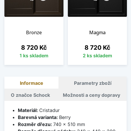
Bronze
Magma
Cena
Cena
8 720 Kč
8 720 Kč
1 ks skladem
2 ks skladem
Informace
Parametry zboží
O značce Schock
Možnosti a ceny dopravy
Materiál:
Cristadur
Barevná varianta:
Berry
Rozměr dřezu:
740 x 510 mm