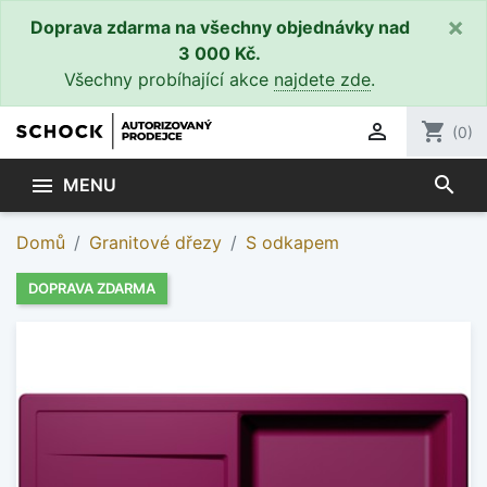
×
Doprava zdarma na všechny objednávky nad
3 000 Kč.
Všechny probíhající akce
najdete zde
.

shopping_cart
(0)
search

MENU
Domů
Granitové dřezy
S odkapem
DOPRAVA ZDARMA