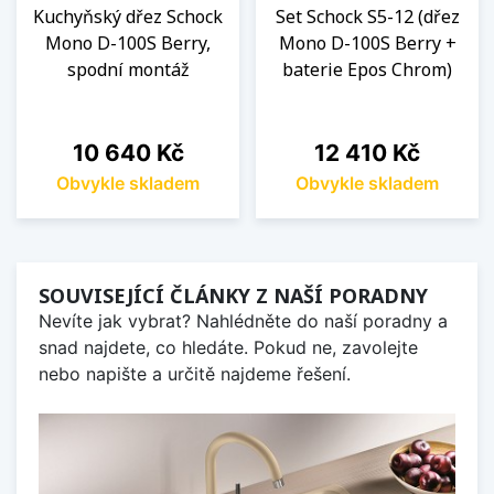
Kuchyňský dřez Schock
Set Schock S5-12 (dřez
Mono D-100S Berry,
Mono D-100S Berry +
spodní montáž
baterie Epos Chrom)
Cena
Cena
10 640 Kč
12 410 Kč
Obvykle skladem
Obvykle skladem
SOUVISEJÍCÍ ČLÁNKY Z NAŠÍ PORADNY
Nevíte jak vybrat? Nahlédněte do naší poradny a
snad najdete, co hledáte. Pokud ne, zavolejte
nebo napište a určitě najdeme řešení.