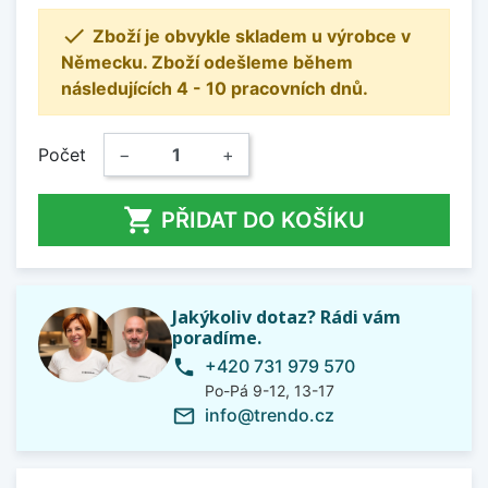

Zboží je obvykle skladem u výrobce v
Německu. Zboží odešleme během
následujících 4 - 10 pracovních dnů.
Počet
−
+

PŘIDAT DO KOŠÍKU
Jakýkoliv dotaz? Rádi vám
poradíme.
+420 731 979 570
phone
Po-Pá 9-12, 13-17
info@trendo.cz
mail_outline