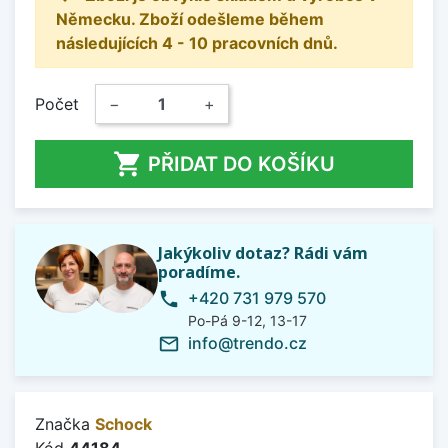
Německu. Zboží odešleme během
následujících 4 - 10 pracovních dnů.
Počet
−
+

PŘIDAT DO KOŠÍKU
Jakýkoliv dotaz? Rádi vám
poradíme.
+420 731 979 570
phone
Po-Pá 9-12, 13-17
info@trendo.cz
mail_outline
Značka
Schock
Kód
44184