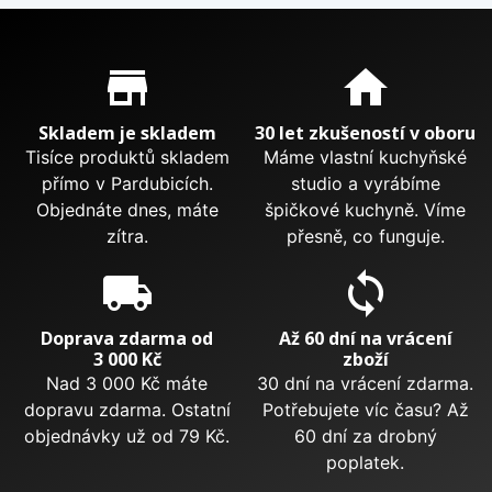
Proč nakupovat u nás?
store_mall_directory
home
Skladem je skladem
30 let zkušeností v oboru
Tisíce produktů skladem
Máme vlastní kuchyňské
přímo v Pardubicích.
studio a vyrábíme
Objednáte dnes, máte
špičkové kuchyně. Víme
zítra.
přesně, co funguje.
local_shipping
sync
Doprava zdarma od
Až 60 dní na vrácení
3 000 Kč
zboží
Nad 3 000 Kč máte
30 dní na vrácení zdarma.
dopravu zdarma. Ostatní
Potřebujete víc času? Až
objednávky už od 79 Kč.
60 dní za drobný
poplatek.