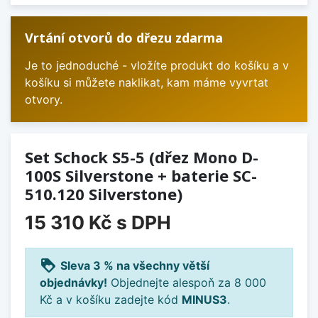
Vrtání otvorů do dřezu zdarma
Je to jednoduché - vložíte produkt do košíku a v
košíku si můžete naklikat, kam máme vyvrtat
otvory.
Set Schock S5-5 (dřez Mono D-
100S Silverstone + baterie SC-
510.120 Silverstone)
15 310 Kč
s DPH
loyalty
Sleva 3 % na všechny větší
objednávky!
Objednejte alespoň za 8 000
Kč a v košíku zadejte kód
MINUS3
.