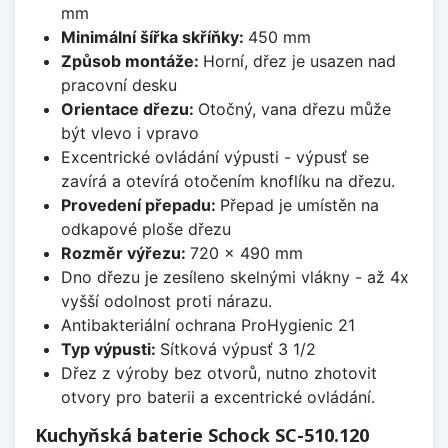
mm
Minimální šířka skříňky:
450 mm
Způsob montáže:
Horní, dřez je usazen nad
pracovní desku
Orientace dřezu:
Otočný, vana dřezu může
být vlevo i vpravo
Excentrické ovládání výpusti - výpusť se
zavírá a otevírá otočením knoflíku na dřezu.
Provedení přepadu:
Přepad je umístěn na
odkapové ploše dřezu
Rozměr výřezu:
720 x 490 mm
Dno dřezu je zesíleno skelnými vlákny - až 4x
vyšší odolnost proti nárazu.
Antibakteriální ochrana ProHygienic 21
Typ výpusti:
Sítková výpusť 3 1/2
Dřez z výroby bez otvorů, nutno zhotovit
otvory pro baterii a excentrické ovládání.
Kuchyňská baterie Schock SC-510.120