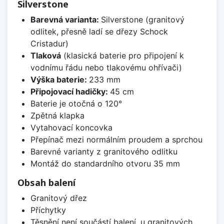
Silverstone
Barevná varianta:
Silverstone (granitový
odlitek, přesně ladí se dřezy Schock
Cristadur)
Tlaková
(klasická baterie pro připojení k
vodnímu řádu nebo tlakovému ohřívači)
Výška baterie:
233 mm
Připojovací hadičky:
45 cm
Baterie je otočná o 120°
Zpětná klapka
Vytahovací koncovka
Přepínač mezi normálním proudem a sprchou
Barevné varianty z granitového odlitku
Montáž do standardního otvoru 35 mm
Obsah balení
Granitový dřez
Příchytky
Těsnění není součástí balení, u granitových