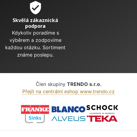
verified_user
Skvělá zákaznická
podpora
Kdykoliv poradíme s
výběrem a zodpovíme
každou otázku. Sortiment
známe poslepu.
Člen skupiny
TRENDO s.r.o.
Přejít na centrální eshop www.trendo.cz