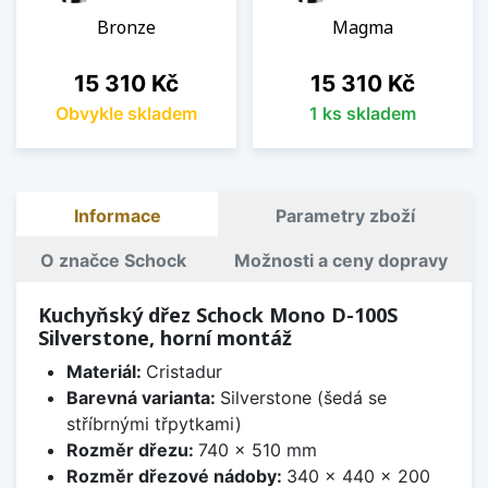
Bronze
Magma
Cena
Cena
15 310 Kč
15 310 Kč
Obvykle skladem
1 ks skladem
Informace
Parametry zboží
O značce Schock
Možnosti a ceny dopravy
Kuchyňský dřez Schock Mono D-100S
Silverstone, horní montáž
Materiál:
Cristadur
Barevná varianta:
Silverstone (šedá se
stříbrnými třpytkami)
Rozměr dřezu:
740 x 510 mm
Rozměr dřezové nádoby:
340 x 440 x 200