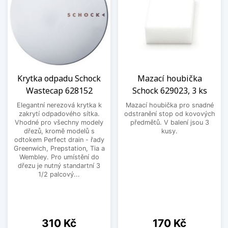
Krytka odpadu Schock
Mazací houbička
Wastecap 628152
Schock 629023, 3 ks
Elegantní nerezová krytka k
Mazací houbička pro snadné
zakrytí odpadového sítka.
odstranění stop od kovových
Vhodné pro všechny modely
předmětů. V balení jsou 3
dřezů, kromě modelů s
kusy.
odtokem Perfect drain - řady
Greenwich, Prepstation, Tia a
Wembley. Pro umístění do
dřezu je nutný standartní 3
1/2 palcový...
Cena
Cena
310 Kč
170 Kč