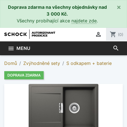
×
Doprava zdarma na všechny objednávky nad
3 000 Kč.
Všechny probíhající akce
najdete zde
.

shopping_cart
(0)
search

MENU
Domů
Zvýhodněné sety
S odkapem + baterie
DOPRAVA ZDARMA