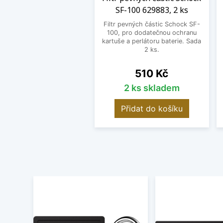
SF-100 629883, 2 ks
Filtr pevných částic Schock SF-
100, pro dodatečnou ochranu
kartuše a perlátoru baterie. Sada
2 ks.
Cena
510 Kč
2 ks skladem
Přidat do košíku