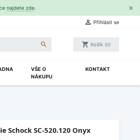
×
kce
najdete zde
.

Přihlásit se

shopping_cart
Košík
(0)
ADNA
VŠE O
KONTAKT
NÁKUPU
ie Schock SC-520.120 Onyx