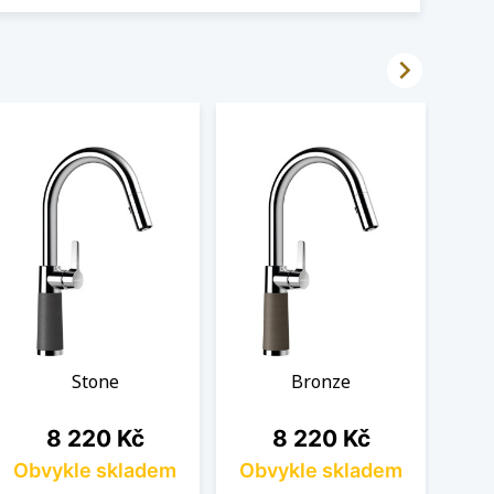

Stone
Bronze
Cena
Cena
8 220 Kč
8 220 Kč
Obvykle skladem
Obvykle skladem
Ob