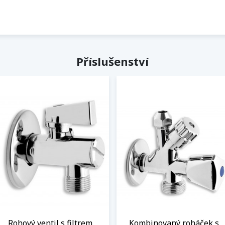
Příslušenství
Rohový ventil s filtrem,
Kombinovaný roháček s