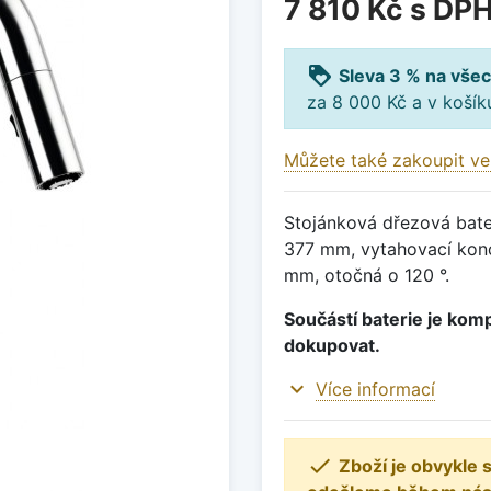
7 810 Kč
s DP
loyalty
Sleva 3 % na všec
za 8 000 Kč a v koší
Můžete také zakoupit ve
Stojánková dřezová bater
377 mm, vytahovací konc
mm, otočná o 120 °.
Součástí baterie je komp
dokupovat.
expand_more
Více informací

Zboží je obvykle