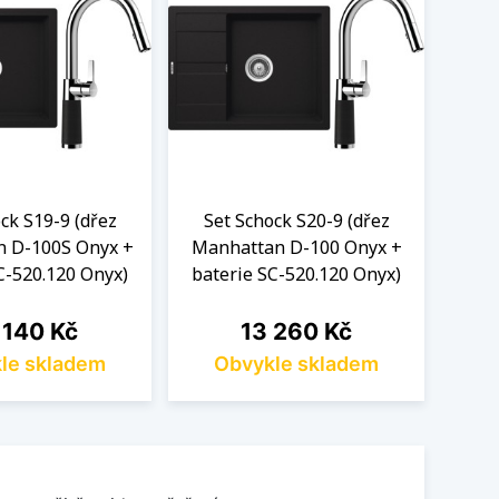
ck S19-9 (dřez
Set Schock S20-9 (dřez
Se
 D-100S Onyx +
Manhattan D-100 Onyx +
Manh
C-520.120 Onyx)
baterie SC-520.120 Onyx)
bat
na
Cena
 140 Kč
13 260 Kč
le skladem
Obvykle skladem
O