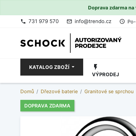
Doprava zdarma na 
731 979 570
info@trendo.cz
Po-
phone
mail_outline
access_time
flash_on
KATALOG ZBOŽÍ
VÝPRODEJ
Domů
Dřezové baterie
Granitové se sprchou
DOPRAVA ZDARMA