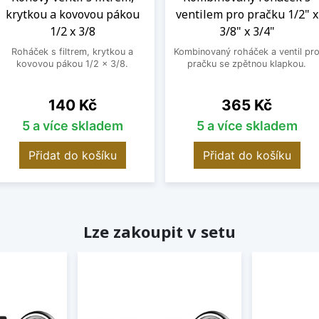
krytkou a kovovou pákou
ventilem pro pračku 1/2" x
1/2 x 3/8
3/8" x 3/4"
Roháček s filtrem, krytkou a
Kombinovaný roháček a ventil pr
kovovou pákou 1/2 x 3/8.
pračku se zpětnou klapkou.
Cena
Cena
140 Kč
365 Kč
5 a více skladem
5 a více skladem
Přidat do košíku
Přidat do košíku
Lze zakoupit v setu