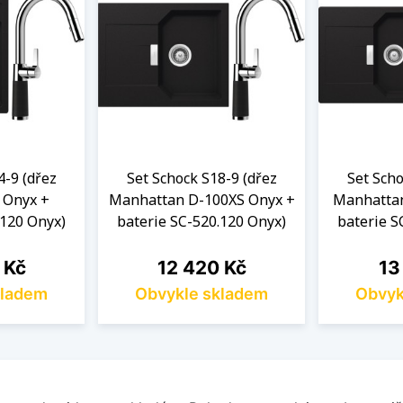
4-9 (dřez
Set Schock S18-9 (dřez
Set Scho
 Onyx +
Manhattan D-100XS Onyx +
Manhattan
.120 Onyx)
baterie SC-520.120 Onyx)
baterie S
Cena
Ce
 Kč
12 420 Kč
13
kladem
Obvykle skladem
Obvyk