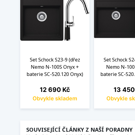
Set Schock S23-9 (dřez
Set Schock S2
Nemo N-100S Onyx +
Nemo N-100
baterie SC-520.120 Onyx)
baterie SC-520
Cena
Cena
12 690 Kč
13 450
Obvykle skladem
Obvykle s
SOUVISEJÍCÍ ČLÁNKY Z NAŠÍ PORADNY