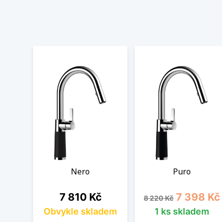
Nero
Puro
Cena
Běžná cena
Cena
7 810 Kč
7 398 Kč
8 220 Kč
Obvykle skladem
1 ks skladem