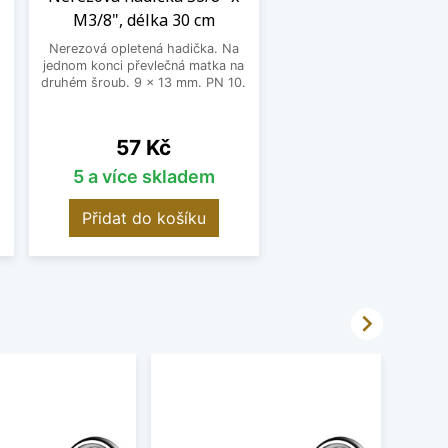
M3/8", délka 30 cm
Nerezová opletená hadička. Na
jednom konci převlečná matka na
o
druhém šroub. 9 x 13 mm. PN 10.
Cena
57 Kč
5 a více skladem
Přidat do košíku
