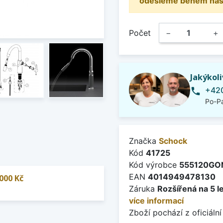
odešleme během násle
Počet
−
+
Jakýkol
+420
phone
Po-Pá
Značka
Schock
Kód
41725
Kód výrobce
555120GO
EAN
4014949478130
000 Kč
Záruka
Rozšířená na 5 l
více informací
Zboží pochází z oficiální