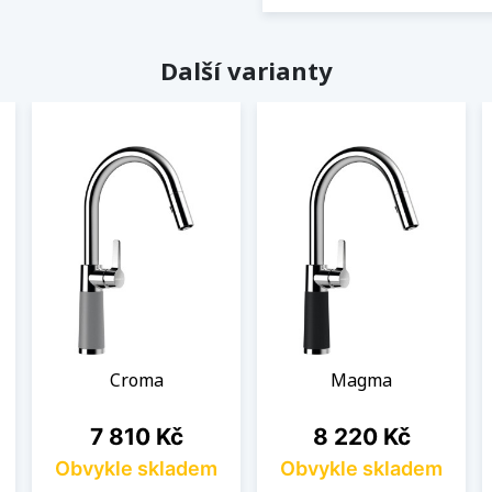
Další varianty
Croma
Magma
Cena
Cena
7 810 Kč
8 220 Kč
Obvykle skladem
Obvykle skladem