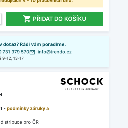
dujících 4 - 10 pracovních dnů.

PŘIDAT DO KOŠÍKU
iv dotaz? Rádi vám poradíme.
 731 979 570
info@trendo.cz
mail_outline
 9-12, 13-17
N
et -
podmínky záruky a
 distribuce pro ČR