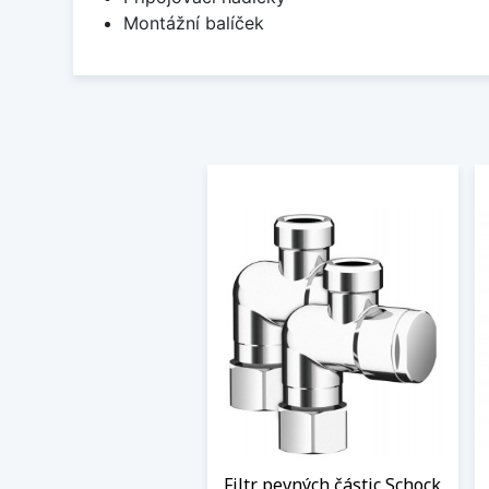
Montážní balíček
Filtr pevných částic Schock