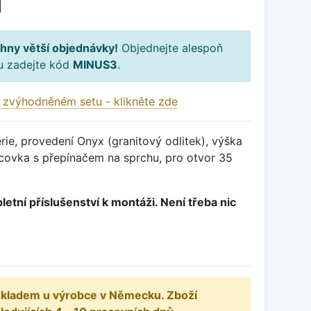
H
hny větší objednávky!
Objednejte alespoň
ku zadejte kód
MINUS3
.
 zvýhodněném setu - klikněte zde
ie, provedení Onyx (granitový odlitek), výška
ovka s přepínačem na sprchu, pro otvor 35
letní příslušenství k montáži. Není třeba nic
 skladem u výrobce v Německu. Zboží