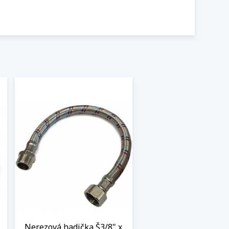
Nerezová hadička Š3/8" x