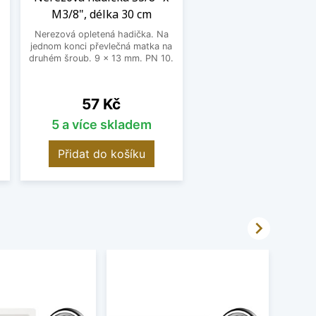
M3/8", délka 30 cm
Nerezová opletená hadička. Na
jednom konci převlečná matka na
o
druhém šroub. 9 x 13 mm. PN 10.
Cena
57 Kč
5 a více skladem
Přidat do košíku
