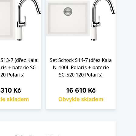
 S13-7 (dřez Kaia
Set Schock S14-7 (dřez Kaia
Set S
ris + baterie SC-
N-100L Polaris + baterie
N-1
20 Polaris)
SC-520.120 Polaris)
S
na
Cena
 310 Kč
16 610 Kč
le skladem
Obvykle skladem
O