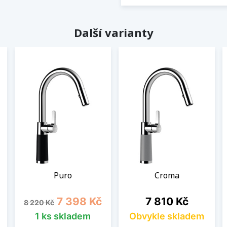
Další varianty
Puro
Croma
Běžná cena
Cena
Cena
7 398 Kč
7 810 Kč
8 220 Kč
1 ks skladem
Obvykle skladem