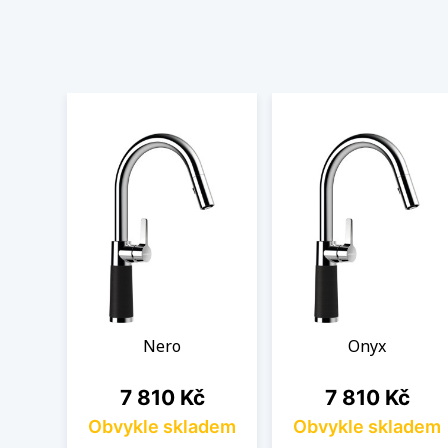
Nero
Onyx
Cena
Cena
7 810 Kč
7 810 Kč
Obvykle skladem
Obvykle skladem