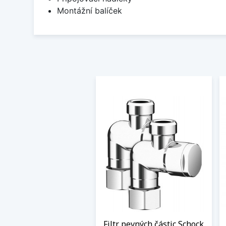
Montážní balíček
Filtr pevných částic Schock