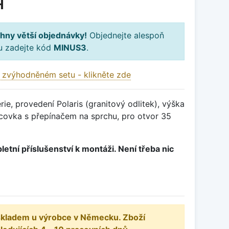
H
hny větší objednávky!
Objednejte alespoň
ku zadejte kód
MINUS3
.
 zvýhodněném setu - klikněte zde
ie, provedení Polaris (granitový odlitek), výška
ovka s přepínačem na sprchu, pro otvor 35
letní příslušenství k montáži. Není třeba nic
 skladem u výrobce v Německu. Zboží