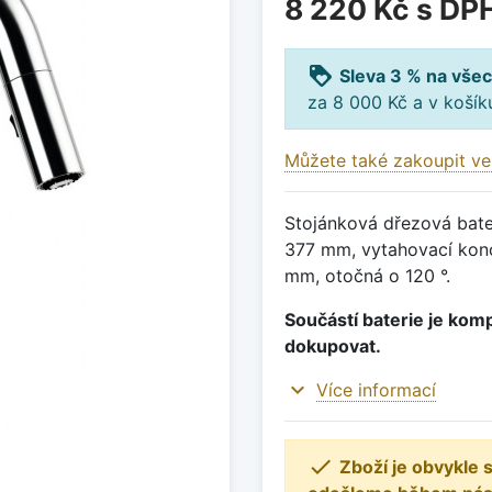
8 220 Kč
s DP
loyalty
Sleva 3 % na všec
za 8 000 Kč a v koší
Můžete také zakoupit ve
Stojánková dřezová bater
377 mm, vytahovací konc
mm, otočná o 120 °.
Součástí baterie je komp
dokupovat.
expand_more
Více informací

Zboží je obvykle