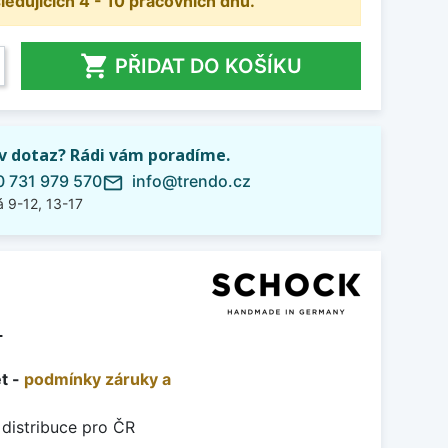
dujících 4 - 10 pracovních dnů.

PŘIDAT DO KOŠÍKU
iv dotaz? Rádi vám poradíme.
 731 979 570
info@trendo.cz
mail_outline
 9-12, 13-17
L
et -
podmínky záruky a
 distribuce pro ČR