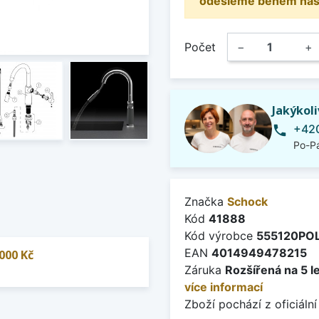
odešleme během násle
Počet
−
+
Jakýkol
+420
phone
Po-Pá
Značka
Schock
Kód
41888
Kód výrobce
555120PO
EAN
4014949478215
000 Kč
Záruka
Rozšířená na 5 l
více informací
Zboží pochází z oficiální