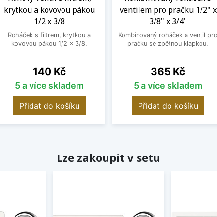
krytkou a kovovou pákou
ventilem pro pračku 1/2" x
1/2 x 3/8
3/8" x 3/4"
Roháček s filtrem, krytkou a
Kombinovaný roháček a ventil pr
kovovou pákou 1/2 x 3/8.
pračku se zpětnou klapkou.
Cena
Cena
140 Kč
365 Kč
5 a více skladem
5 a více skladem
Přidat do košíku
Přidat do košíku
Lze zakoupit v setu