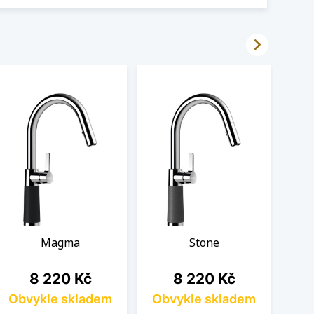

Magma
Stone
Cena
Cena
8 220 Kč
8 220 Kč
Obvykle skladem
Obvykle skladem
Ob