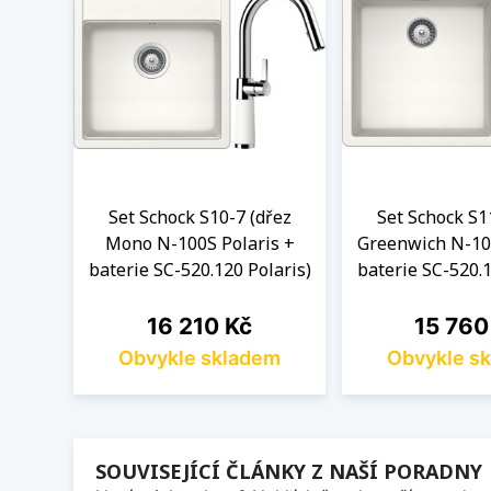
Set Schock S10-7 (dřez
Set Schock S1
Mono N-100S Polaris +
Greenwich N-100
baterie SC-520.120 Polaris)
baterie SC-520.1
Cena
Cena
16 210 Kč
15 760
Obvykle skladem
Obvykle s
SOUVISEJÍCÍ ČLÁNKY Z NAŠÍ PORADNY