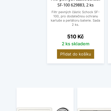
SF-100 629883, 2 ks
Filtr pevných částic Schock SF-
100, pro dodatečnou ochranu
kartuše a perlátoru baterie. Sada
2 ks.
Cena
510 Kč
2 ks skladem
Přidat do košíku