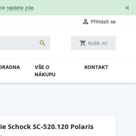
×
kce
najdete zde
.

Přihlásit se

shopping_cart
Košík
(0)
ORADNA
VŠE O
KONTAKT
NÁKUPU
e Schock SC-520.120 Polaris