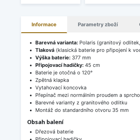
Informace
Parametry zboží
Barevná varianta:
Polaris (granitový odlite
Tlaková
(klasická baterie pro připojení k v
Výška baterie:
377 mm
Připojovací hadičky:
45 cm
Baterie je otočná o 120°
Zpětná klapka
Vytahovací koncovka
Přepínač mezi normálním proudem a sprch
Barevné varianty z granitového odlitku
Montáž do standardního otvoru 35 mm
Obsah balení
Dřezová baterie
Připojovací hadičky