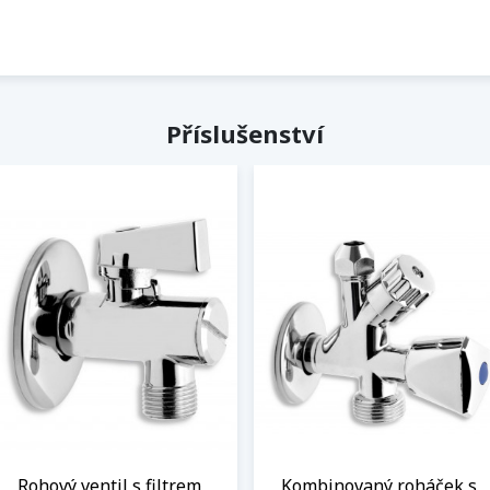
Příslušenství
Rohový ventil s filtrem,
Kombinovaný roháček s