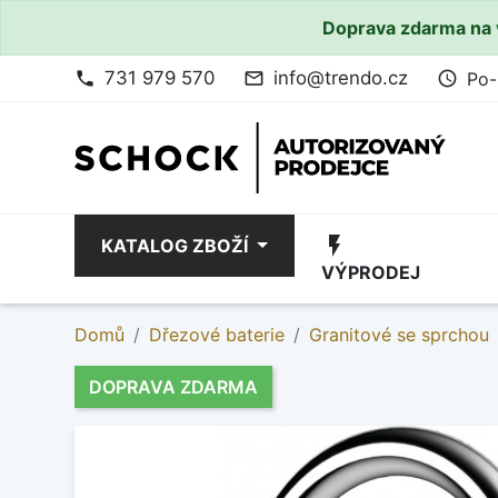
Doprava zdarma na 
731 979 570
info@trendo.cz
Po-
phone
mail_outline
access_time
flash_on
KATALOG ZBOŽÍ
VÝPRODEJ
Domů
Dřezové baterie
Granitové se sprchou
DOPRAVA ZDARMA