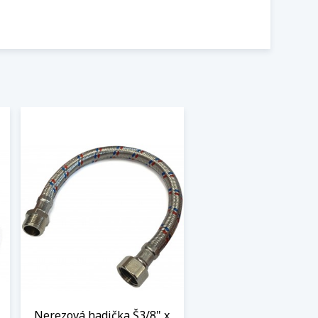
Nerezová hadička Š3/8" x