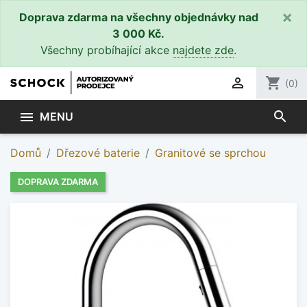
×
Doprava zdarma na všechny objednávky nad
3 000 Kč.
Všechny probíhající akce
najdete zde
.

shopping_cart
(0)
search

MENU
Domů
Dřezové baterie
Granitové se sprchou
DOPRAVA ZDARMA