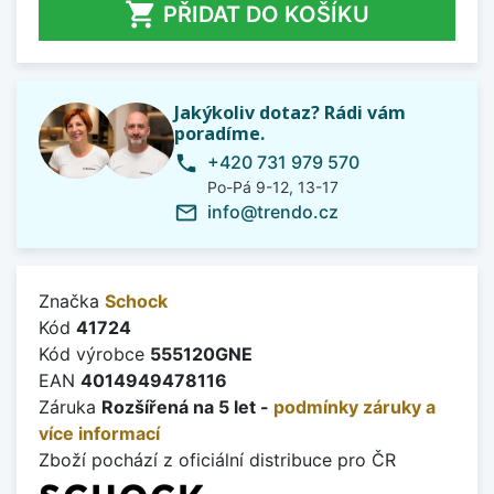

PŘIDAT DO KOŠÍKU
Jakýkoliv dotaz? Rádi vám
poradíme.
+420 731 979 570
phone
Po-Pá 9-12, 13-17
info@trendo.cz
mail_outline
Značka
Schock
Kód
41724
Kód výrobce
555120GNE
EAN
4014949478116
Záruka
Rozšířená na 5 let -
podmínky záruky a
více informací
Zboží pochází z oficiální distribuce pro ČR