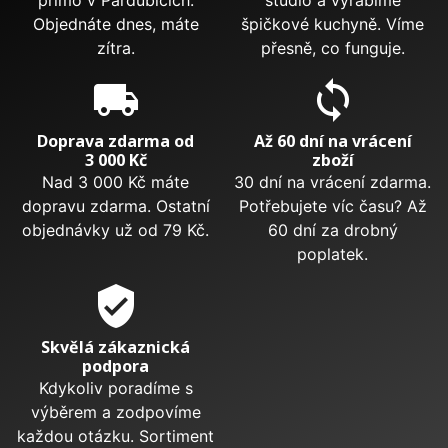
přímo v Pardubicích.
studio a vyrábíme
Objednáte dnes, máte
špičkové kuchyně. Víme
zítra.
přesně, co funguje.
local_shipping
sync
Doprava zdarma od
Až 60 dní na vrácení
3 000 Kč
zboží
Nad 3 000 Kč máte
30 dní na vrácení zdarma.
dopravu zdarma. Ostatní
Potřebujete víc času? Až
objednávky už od 79 Kč.
60 dní za drobný
poplatek.
verified_user
Skvělá zákaznická
podpora
Kdykoliv poradíme s
výběrem a zodpovíme
každou otázku. Sortiment