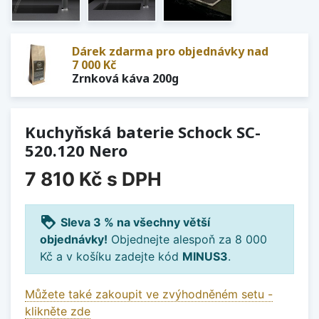
Dárek zdarma pro objednávky nad
7 000 Kč
Zrnková káva 200g
Kuchyňská baterie Schock SC-
520.120 Nero
7 810 Kč
s DPH
loyalty
Sleva 3 % na všechny větší
objednávky!
Objednejte alespoň za 8 000
Kč a v košíku zadejte kód
MINUS3
.
Můžete také zakoupit ve zvýhodněném setu -
klikněte zde