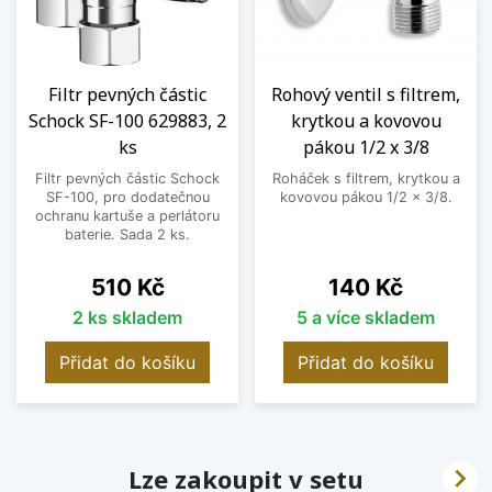
Filtr pevných částic
Rohový ventil s filtrem,
Schock SF-100 629883, 2
krytkou a kovovou
ks
pákou 1/2 x 3/8
Filtr pevných částic Schock
Roháček s filtrem, krytkou a
SF-100, pro dodatečnou
kovovou pákou 1/2 x 3/8.
ochranu kartuše a perlátoru
baterie. Sada 2 ks.
Cena
Cena
510 Kč
140 Kč
2 ks skladem
5 a více skladem
Přidat do košíku
Přidat do košíku

Lze zakoupit v setu