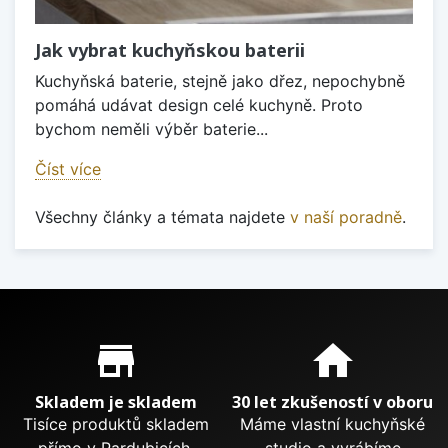
Jak vybrat kuchyňskou baterii
Kuchyňská baterie, stejně jako dřez, nepochybně
pomáhá udávat design celé kuchyně. Proto
bychom neměli výběr baterie...
Číst více
Všechny články a témata najdete
v naší poradně
.
Proč nakupovat u nás?
store_mall_directory
home
Skladem je skladem
30 let zkušeností v oboru
Tisíce produktů skladem
Máme vlastní kuchyňské