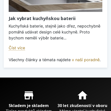
Jak vybrat kuchyňskou baterii
Kuchyňská baterie, stejně jako dřez, nepochybně
pomáhá udávat design celé kuchyně. Proto
bychom neměli výběr baterie...
Číst více
Všechny články a témata najdete
v naší poradně
.
Proč nakupovat u nás?
store_mall_directory
home
Skladem je skladem
30 let zkušeností v oboru