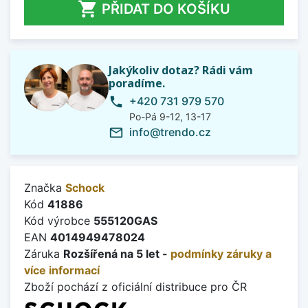

PŘIDAT DO KOŠÍKU
Jakýkoliv dotaz? Rádi vám
poradíme.
+420 731 979 570
phone
Po-Pá 9-12, 13-17
info@trendo.cz
mail_outline
Značka
Schock
Kód
41886
Kód výrobce
555120GAS
EAN
4014949478024
Záruka
Rozšířená na 5 let -
podmínky záruky a
více informací
Zboží pochází z oficiální distribuce pro ČR