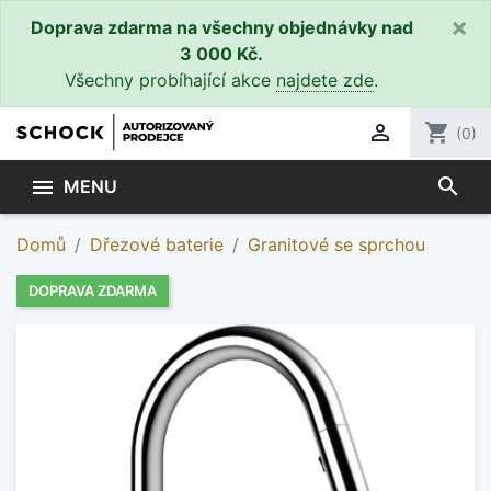
×
Doprava zdarma na všechny objednávky nad
3 000 Kč.
Všechny probíhající akce
najdete zde
.

shopping_cart
(0)
search

MENU
Domů
Dřezové baterie
Granitové se sprchou
DOPRAVA ZDARMA