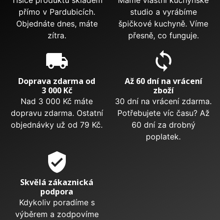
Tisíce produktů skladem
Máme vlastní kuchyňské
přímo v Pardubicích.
studio a vyrábíme
Objednáte dnes, máte
špičkové kuchyně. Víme
zítra.
přesně, co funguje.
local_shipping
sync
Doprava zdarma od
Až 60 dní na vrácení
3 000 Kč
zboží
Nad 3 000 Kč máte
30 dní na vrácení zdarma.
dopravu zdarma. Ostatní
Potřebujete víc času? Až
objednávky už od 79 Kč.
60 dní za drobný
poplatek.
verified_user
Skvělá zákaznická
podpora
Kdykoliv poradíme s
výběrem a zodpovíme