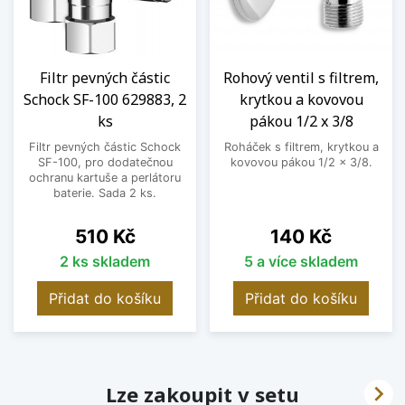
Filtr pevných částic
Rohový ventil s filtrem,
Schock SF-100 629883, 2
krytkou a kovovou
ks
pákou 1/2 x 3/8
Filtr pevných částic Schock
Roháček s filtrem, krytkou a
SF-100, pro dodatečnou
kovovou pákou 1/2 x 3/8.
ochranu kartuše a perlátoru
baterie. Sada 2 ks.
Cena
Cena
510 Kč
140 Kč
2 ks skladem
5 a více skladem
Přidat do košíku
Přidat do košíku

Lze zakoupit v setu