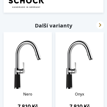

Další varianty
Nero
Onyx
Cena
Cena
7 810 Kč
7 810 Kč