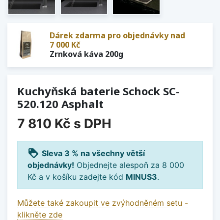
Dárek zdarma pro objednávky nad
7 000 Kč
Zrnková káva 200g
Kuchyňská baterie Schock SC-
520.120 Asphalt
7 810 Kč
s DPH
loyalty
Sleva 3 % na všechny větší
objednávky!
Objednejte alespoň za 8 000
Kč a v košíku zadejte kód
MINUS3
.
Můžete také zakoupit ve zvýhodněném setu -
klikněte zde