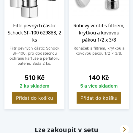
Filtr pevných částic
Rohový ventil s filtrem,
Schock SF-100 629883, 2
krytkou a kovovou
ks
pákou 1/2 x 3/8
Filtr pevných částic Schock
Roháček s filtrem, krytkou a
SF-100, pro dodatečnou
kovovou pákou 1/2 x 3/8.
ochranu kartuše a perlátoru
baterie. Sada 2 ks.
Cena
Cena
510 Kč
140 Kč
2 ks skladem
5 a více skladem
Přidat do košíku
Přidat do košíku

Lze zakoupit v setu