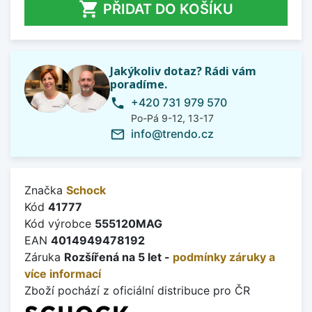

PŘIDAT DO KOŠÍKU
Jakýkoliv dotaz? Rádi vám
poradíme.
+420 731 979 570
phone
Po-Pá 9-12, 13-17
info@trendo.cz
mail_outline
Značka
Schock
Kód
41777
Kód výrobce
555120MAG
EAN
4014949478192
Záruka
Rozšířená na 5 let -
podmínky záruky a
více informací
Zboží pochází z oficiální distribuce pro ČR