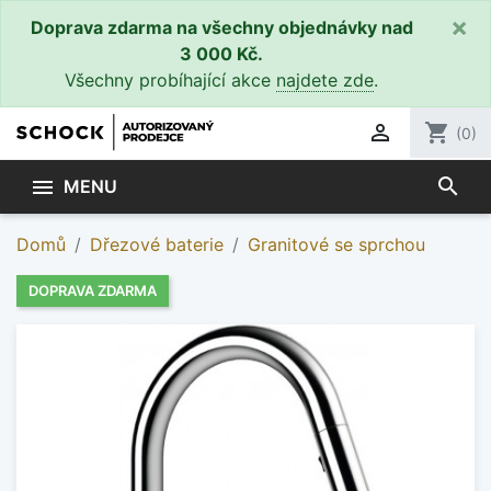
×
Doprava zdarma na všechny objednávky nad
3 000 Kč.
Všechny probíhající akce
najdete zde
.

shopping_cart
(0)
search

MENU
Domů
Dřezové baterie
Granitové se sprchou
DOPRAVA ZDARMA