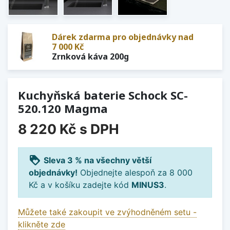
Dárek zdarma pro objednávky nad
7 000 Kč
Zrnková káva 200g
Kuchyňská baterie Schock SC-
520.120 Magma
8 220 Kč
s DPH
loyalty
Sleva 3 % na všechny větší
objednávky!
Objednejte alespoň za 8 000
Kč a v košíku zadejte kód
MINUS3
.
Můžete také zakoupit ve zvýhodněném setu -
klikněte zde