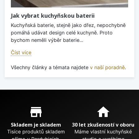
Jak vybrat kuchyňskou baterii
Kuchyňská baterie, stejně jako dřez, nepochybně
pomáhá udávat design celé kuchyně. Proto
bychom neměli výběr baterie...
Číst více
Všechny články a témata najdete
v naší poradně
.
Proč nakupovat u nás?
store_mall_directory
home
Skladem je skladem
30 let zkušeností v oboru
Tisíce produktů skladem
Máme vlastní kuchyňské