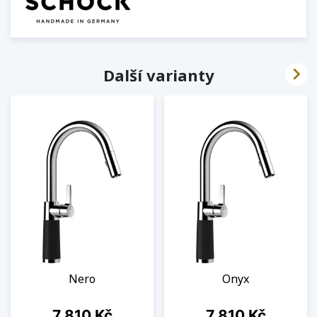

Další varianty
Nero
Onyx
Cena
Cena
7 810 Kč
7 810 Kč