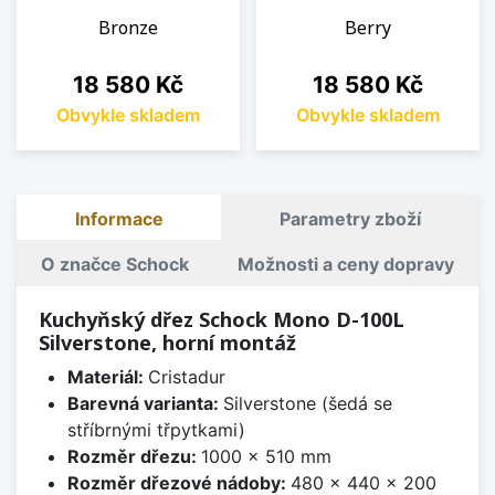
Bronze
Berry
Cena
Cena
18 580 Kč
18 580 Kč
Obvykle skladem
Obvykle skladem
Informace
Parametry zboží
O značce Schock
Možnosti a ceny dopravy
Kuchyňský dřez Schock Mono D-100L
Silverstone, horní montáž
Materiál:
Cristadur
Barevná varianta:
Silverstone (šedá se
stříbrnými třpytkami)
Rozměr dřezu:
1000 x 510 mm
Rozměr dřezové nádoby:
480 x 440 x 200