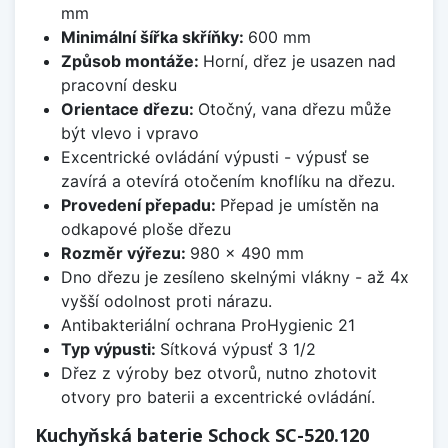
mm
Minimální šířka skříňky:
600 mm
Způsob montáže:
Horní, dřez je usazen nad
pracovní desku
Orientace dřezu:
Otočný, vana dřezu může
být vlevo i vpravo
Excentrické ovládání výpusti - výpusť se
zavírá a otevírá otočením knoflíku na dřezu.
Provedení přepadu:
Přepad je umístěn na
odkapové ploše dřezu
Rozměr výřezu:
980 x 490 mm
Dno dřezu je zesíleno skelnými vlákny - až 4x
vyšší odolnost proti nárazu.
Antibakteriální ochrana ProHygienic 21
Typ výpusti:
Sítková výpusť 3 1/2
Dřez z výroby bez otvorů, nutno zhotovit
otvory pro baterii a excentrické ovládání.
Kuchyňská baterie Schock SC-520.120