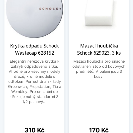
Krytka odpadu Schock
Mazací houbička
Wastecap 628152
Schock 629023, 3 ks
Elegantní nerezová krytka k
Mazací houbička pro snadné
zakrytí odpadového sítka.
odstranění stop od kovových
Vhodné pro všechny modely
předmětů. V balení jsou 3
dřezů, kromě modelů s
kusy.
odtokem Perfect drain - řady
Greenwich, Prepstation, Tia a
Wembley. Pro umístění do
dřezu je nutný standartní 3
1/2 palcový...
Cena
Cena
310 Kč
170 Kč