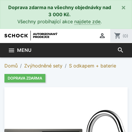
×
Doprava zdarma na všechny objednávky nad
3 000 Kč.
Všechny probíhající akce
najdete zde
.

shopping_cart
(0)
search

MENU
Domů
Zvýhodněné sety
S odkapem + baterie
DOPRAVA ZDARMA