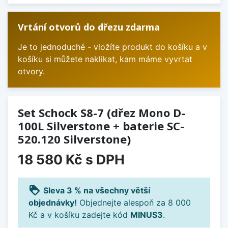
Vrtání otvorů do dřezu zdarma
Je to jednoduché - vložíte produkt do košíku a v
košíku si můžete naklikat, kam máme vyvrtat
otvory.
Set Schock S8-7 (dřez Mono D-
100L Silverstone + baterie SC-
520.120 Silverstone)
18 580 Kč
s DPH
loyalty
Sleva 3 % na všechny větší
objednávky!
Objednejte alespoň za 8 000
Kč a v košíku zadejte kód
MINUS3
.