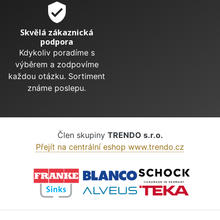
verified_user
Skvělá zákaznická
podpora
Kdykoliv poradíme s
výběrem a zodpovíme
každou otázku. Sortiment
známe poslepu.
Člen skupiny
TRENDO s.r.o.
Přejít na centrální eshop www.trendo.cz