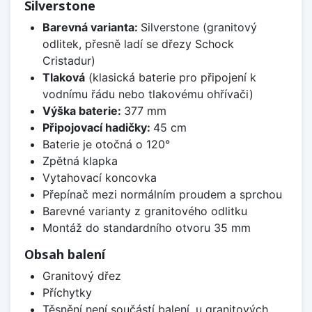
Silverstone
Barevná varianta:
Silverstone (granitový
odlitek, přesně ladí se dřezy Schock
Cristadur)
Tlaková
(klasická baterie pro připojení k
vodnímu řádu nebo tlakovému ohřívači)
Výška baterie:
377 mm
Připojovací hadičky:
45 cm
Baterie je otočná o 120°
Zpětná klapka
Vytahovací koncovka
Přepínač mezi normálním proudem a sprchou
Barevné varianty z granitového odlitku
Montáž do standardního otvoru 35 mm
Obsah balení
Granitový dřez
Příchytky
Těsnění není součástí balení, u granitových