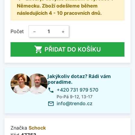
Německu. Zboží odešleme během
následujících 4 - 10 pracovních dnů.
Počet
−
+

PŘIDAT DO KOŠÍKU
Jakýkoliv dotaz? Rádi vám
poradíme.
+420 731 979 570
phone
Po-Pá 9-12, 13-17
info@trendo.cz
mail_outline
Značka
Schock
Kód
47753