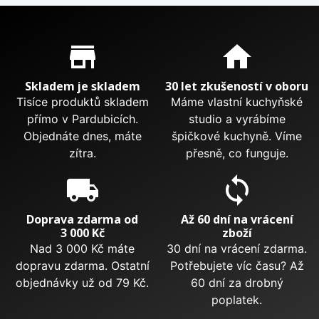
Proč nakupovat u nás?
store_mall_directory
home
Skladem je skladem
30 let zkušeností v oboru
Tisíce produktů skladem
Máme vlastní kuchyňské
přímo v Pardubicích.
studio a vyrábíme
Objednáte dnes, máte
špičkové kuchyně. Víme
zítra.
přesně, co funguje.
local_shipping
sync
Doprava zdarma od
Až 60 dní na vrácení
3 000 Kč
zboží
Nad 3 000 Kč máte
30 dní na vrácení zdarma.
dopravu zdarma. Ostatní
Potřebujete víc času? Až
objednávky už od 79 Kč.
60 dní za drobný
poplatek.