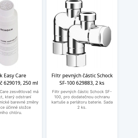
k Easy Care
Filtr pevných částic Schock
LED
č 629019, 250 ml
SF-100 629883, 2 ks
Sch
Care zesvětlovač má
Filtr pevných částic Schock SF-
Moder
kt, který odstraní
100, pro dodatečnou ochranu
jako p
nické barevné změny
kartuše a perlátoru baterie. Sada
Ten
ce účinné složce
2 ks.
výr
vního chlóru.