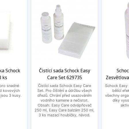
ka Schock
Čistící sada Schock Easy
Schoc
3 ks
Care Set 629735
Zesvětlova
pro snadné
Čistící sada Schock Easy Care
Schock Easy 
od kovových
Set. Pro čištění a údržbu všech
bělící efe
 jsou 3 kusy.
dřezů. Chrání před usazováním
všechny orga
vodního kamene a nečistot.
díky vyso
Obsah: Easy Care odvápňovač
akti
250 ml, Easy Care balzám 250 ml,
3 ks mazací houbičky, návod.