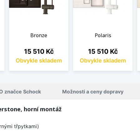
Bronze
Polaris
Cena
Cena
15 510 Kč
15 510 Kč
Obvykle skladem
Obvykle skladem
O značce Schock
Možnosti a ceny dopravy
erstone, horní montáž
brnými třpytkami)