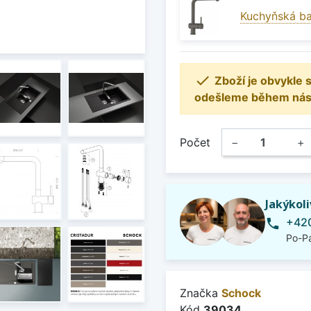
Kuchyňská ba

Zboží je obvykle
odešleme během násle
Počet
−
+
Jakýkol
+420
phone
Po-Pá
Značka
Schock
Kód
39034