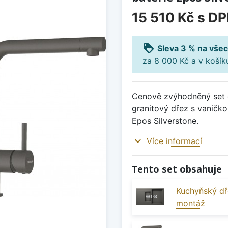
15 510 Kč
s D
loyalty
Sleva 3 % na všec
za 8 000 Kč a v koší
Cenově zvýhodněný set d
granitový dřez s vaničk
Epos Silverstone.
expand_more
Více informací
Tento set obsahuje
Kuchyňský dř
montáž