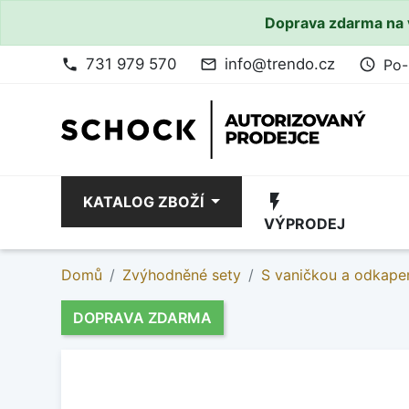
Doprava zdarma na 
731 979 570
info@trendo.cz
Po-
phone
mail_outline
access_time
flash_on
KATALOG ZBOŽÍ
VÝPRODEJ
Domů
Zvýhodněné sety
S vaničkou a odkape
DOPRAVA ZDARMA