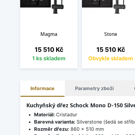
Magma
Stone
Cena
Cena
15 510 Kč
15 510 Kč
1 ks skladem
Obvykle skladem
Informace
Parametry zboží
Kuchyňský dřez Schock Mono D-150 Silv
Materiál:
Cristadur
Barevná varianta:
Silverstone (šedá se stří
Rozměr dřezu:
860 x 510 mm