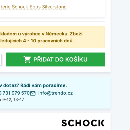
terie Schock Epos Silverstone
 skladem u výrobce v Německu. Zboží
dujících 4 - 10 pracovních dnů.

PŘIDAT DO KOŠÍKU
iv dotaz? Rádi vám poradíme.
 731 979 570
info@trendo.cz
mail_outline
 9-12, 13-17