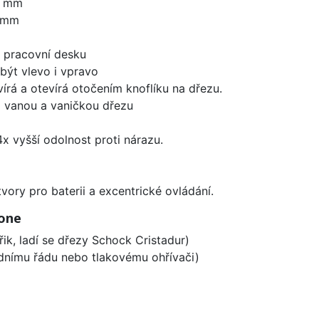
0 mm
0 mm
d pracovní desku
být vlevo i vpravo
írá a otevírá otočením knoflíku na dřezu.
i vanou a vaničkou dřezu
x vyšší odolnost proti nárazu.
vory pro baterii a excentrické ovládání.
tone
řik, ladí se dřezy Schock Cristadur)
odnímu řádu nebo tlakovému ohřívači)