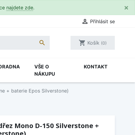
×
kce
najdete zde
.

Přihlásit se

shopping_cart
Košík
(0)
ORADNA
VŠE O
KONTAKT
NÁKUPU
e + baterie Epos Silverstone)
(dřez Mono D-150 Silverstone +
erstone)