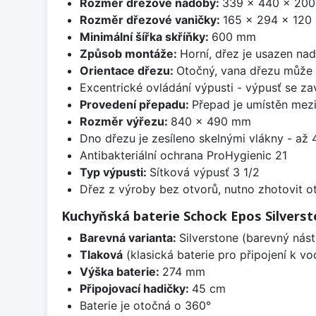
Rozměr dřezové nádoby:
339 x 440 x 20
Rozměr dřezové vaničky:
165 x 294 x 12
Minimální šířka skříňky:
600 mm
Způsob montáže:
Horní, dřez je usazen na
Orientace dřezu:
Otočný, vana dřezu může 
Excentrické ovládání výpusti - výpusť se zav
Provedení přepadu:
Přepad je umístěn mez
Rozměr výřezu:
840 x 490 mm
Dno dřezu je zesíleno skelnými vlákny - až 4
Antibakteriální ochrana ProHygienic 21
Typ výpusti:
Sítková výpusť 3 1/2
Dřez z výroby bez otvorů, nutno zhotovit ot
Kuchyňská baterie Schock Epos Silvers
Barevná varianta:
Silverstone (barevný nást
Tlaková
(klasická baterie pro připojení k v
Výška baterie:
274 mm
Připojovací hadičky:
45 cm
Baterie je otočná o 360°