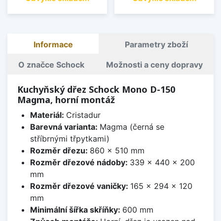
Informace
Parametry zboží
O značce Schock
Možnosti a ceny dopravy
Kuchyňský dřez Schock Mono D-150
Magma, horní montáž
Materiál:
Cristadur
Barevná varianta:
Magma (černá se
stříbrnými třpytkami)
Rozměr dřezu:
860 x 510 mm
Rozměr dřezové nádoby:
339 x 440 x 200
mm
Rozměr dřezové vaničky:
165 x 294 x 120
mm
Minimální šířka skříňky:
600 mm