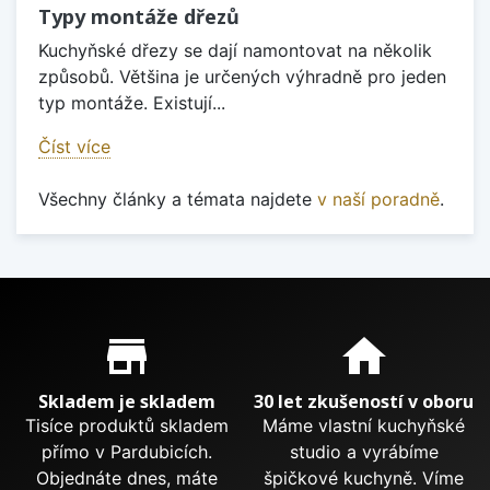
Typy montáže dřezů
Kuchyňské dřezy se dají namontovat na několik
způsobů. Většina je určených výhradně pro jeden
typ montáže. Existují...
Číst více
Všechny články a témata najdete
v naší poradně
.
Proč nakupovat u nás?
store_mall_directory
home
Skladem je skladem
30 let zkušeností v oboru
Tisíce produktů skladem
Máme vlastní kuchyňské
přímo v Pardubicích.
studio a vyrábíme
Objednáte dnes, máte
špičkové kuchyně. Víme