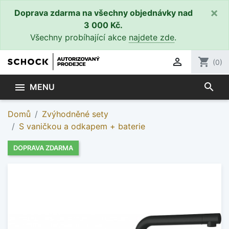
×
Doprava zdarma na všechny objednávky nad
3 000 Kč.
Všechny probíhající akce
najdete zde
.

shopping_cart
(0)
search

MENU
Domů
Zvýhodněné sety
S vaničkou a odkapem + baterie
DOPRAVA ZDARMA