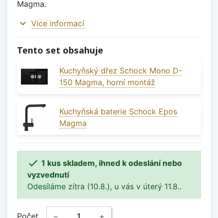
Magma.
expand_more
Více informací
Tento set obsahuje
Kuchyňský dřez Schock Mono D-
150 Magma, horní montáž
Kuchyňská baterie Schock Epos
Magma

1 kus skladem, ihned k odeslání nebo
vyzvednutí
Odesíláme zítra (10.8.), u vás v úterý 11.8..
Počet
−
+