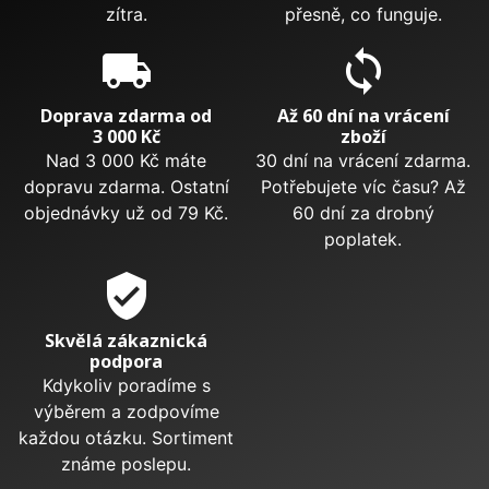
zítra.
přesně, co funguje.
local_shipping
sync
Doprava zdarma od
Až 60 dní na vrácení
3 000 Kč
zboží
Nad 3 000 Kč máte
30 dní na vrácení zdarma.
dopravu zdarma. Ostatní
Potřebujete víc času? Až
objednávky už od 79 Kč.
60 dní za drobný
poplatek.
verified_user
Skvělá zákaznická
podpora
Kdykoliv poradíme s
výběrem a zodpovíme
každou otázku. Sortiment
známe poslepu.