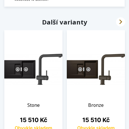

Další varianty
Stone
Bronze
Cena
Cena
15 510 Kč
15 510 Kč
Obvykle skladem
Obvykle skladem