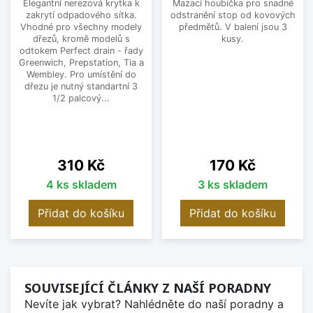
Elegantní nerezová krytka k
Mazací houbička pro snadné
zakrytí odpadového sítka.
odstranění stop od kovových
Vhodné pro všechny modely
předmětů. V balení jsou 3
dřezů, kromě modelů s
kusy.
odtokem Perfect drain - řady
Greenwich, Prepstation, Tia a
Wembley. Pro umístění do
dřezu je nutný standartní 3
1/2 palcový...
Cena
Cena
310 Kč
170 Kč
4 ks skladem
3 ks skladem
Přidat do košíku
Přidat do košíku
SOUVISEJÍCÍ ČLÁNKY Z NAŠÍ PORADNY
Nevíte jak vybrat? Nahlédněte do naší poradny a