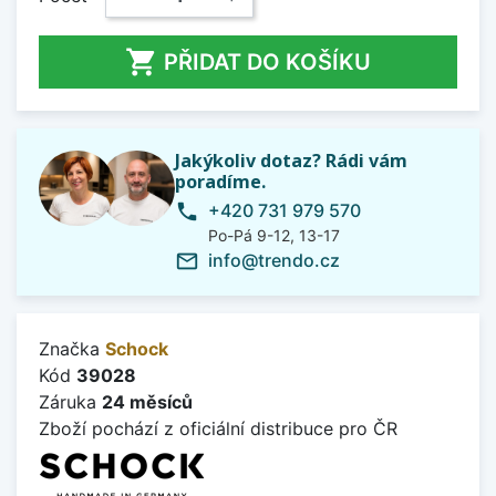

PŘIDAT DO KOŠÍKU
Jakýkoliv dotaz? Rádi vám
poradíme.
+420 731 979 570
phone
Po-Pá 9-12, 13-17
info@trendo.cz
mail_outline
Značka
Schock
Kód
39028
Záruka
24 měsíců
Zboží pochází z oficiální distribuce pro ČR