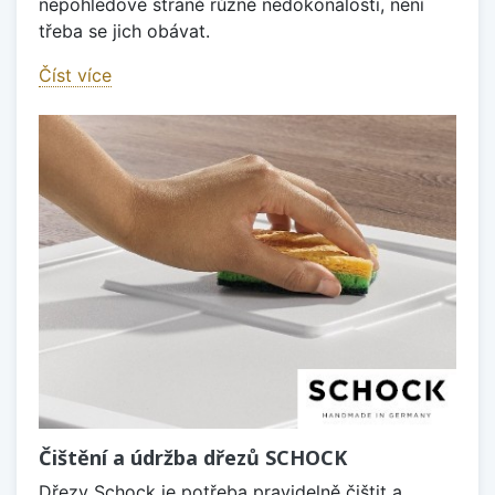
nepohledové straně různé nedokonalosti, není
třeba se jich obávat.
Číst více
Čištění a údržba dřezů SCHOCK
Dřezy Schock je potřeba pravidelně čištit a