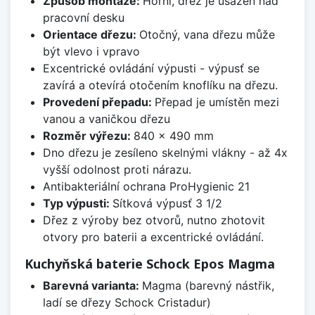
Způsob montáže:
Horní, dřez je usazen nad
pracovní desku
Orientace dřezu:
Otočný, vana dřezu může
být vlevo i vpravo
Excentrické ovládání výpusti - výpusť se
zavírá a otevírá otočením knoflíku na dřezu.
Provedení přepadu:
Přepad je umístěn mezi
vanou a vaničkou dřezu
Rozměr výřezu:
840 x 490 mm
Dno dřezu je zesíleno skelnými vlákny - až 4x
vyšší odolnost proti nárazu.
Antibakteriální ochrana ProHygienic 21
Typ výpusti:
Sítková výpusť 3 1/2
Dřez z výroby bez otvorů, nutno zhotovit
otvory pro baterii a excentrické ovládání.
Kuchyňská baterie Schock Epos Magma
Barevná varianta:
Magma (barevný nástřik,
ladí se dřezy Schock Cristadur)