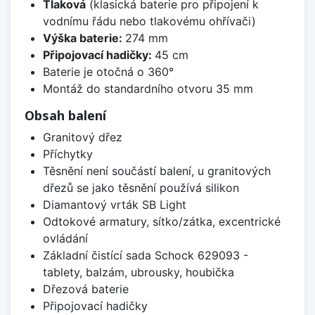
Tlaková
(klasická baterie pro připojení k
vodnímu řádu nebo tlakovému ohřívači)
Výška baterie:
274 mm
Připojovací hadičky:
45 cm
Baterie je otočná o 360°
Montáž do standardního otvoru 35 mm
Obsah balení
Granitový dřez
Příchytky
Těsnění není součástí balení, u granitových
dřezů se jako těsnění používá silikon
Diamantový vrták SB Light
Odtokové armatury, sítko/zátka, excentrické
ovládání
Základní čistící sada Schock 629093 -
tablety, balzám, ubrousky, houbička
Dřezová baterie
Připojovací hadičky