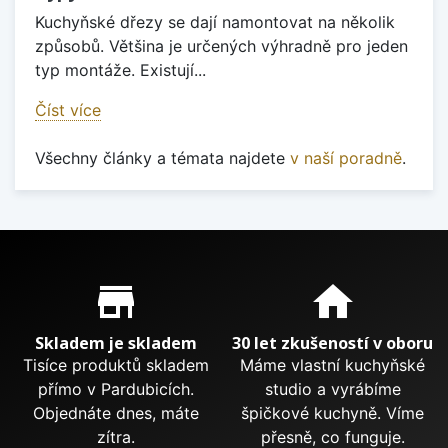
Kuchyňské dřezy se dají namontovat na několik
způsobů. Většina je určených výhradně pro jeden
typ montáže. Existují...
Číst více
Všechny články a témata najdete
v naší poradně
.
Proč nakupovat u nás?
store_mall_directory
home
Skladem je skladem
30 let zkušeností v oboru
Tisíce produktů skladem
Máme vlastní kuchyňské
přímo v Pardubicích.
studio a vyrábíme
Objednáte dnes, máte
špičkové kuchyně. Víme
zítra.
přesně, co funguje.