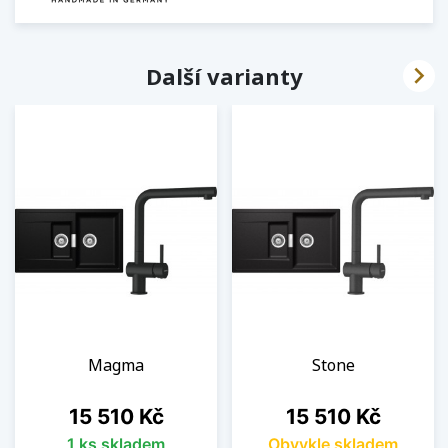

Další varianty
Magma
Stone
Cena
Cena
15 510 Kč
15 510 Kč
1 ks skladem
Obvykle skladem