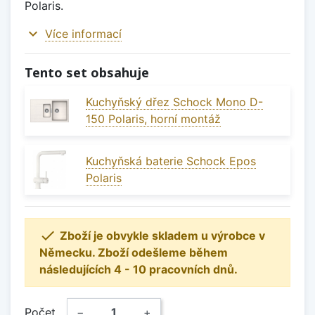
Polaris.
expand_more
Více informací
Tento set obsahuje
Kuchyňský dřez Schock Mono D-
150 Polaris, horní montáž
Kuchyňská baterie Schock Epos
Polaris

Zboží je obvykle skladem u výrobce v
Německu. Zboží odešleme během
následujících 4 - 10 pracovních dnů.
Počet
−
+