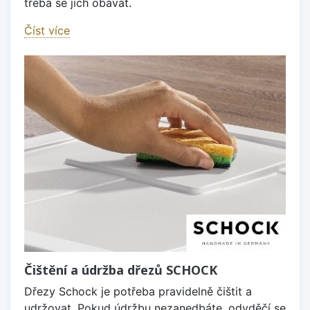
třeba se jich obávat.
Číst více
Čištění a údržba dřezů SCHOCK
Dřezy Schock je potřeba pravidelně čištit a
udržovat. Pokud údržbu nezanedbáte, odvděčí se