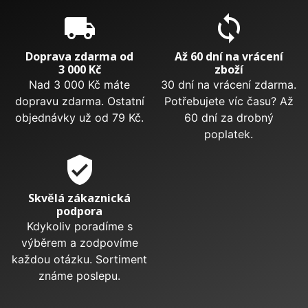
local_shipping
sync
Doprava zdarma od
Až 60 dní na vrácení
3 000 Kč
zboží
Nad 3 000 Kč máte
30 dní na vrácení zdarma.
dopravu zdarma. Ostatní
Potřebujete víc času? Až
objednávky už od 79 Kč.
60 dní za drobný
poplatek.
verified_user
Skvělá zákaznická
podpora
Kdykoliv poradíme s
výběrem a zodpovíme
každou otázku. Sortiment
známe poslepu.