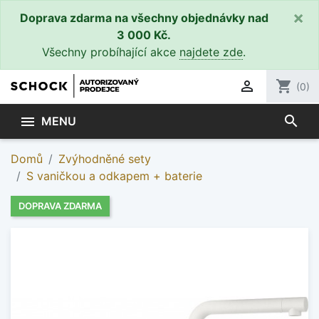
×
Doprava zdarma na všechny objednávky nad
3 000 Kč.
Všechny probíhající akce
najdete zde
.

shopping_cart
(0)
search

MENU
Domů
Zvýhodněné sety
S vaničkou a odkapem + baterie
DOPRAVA ZDARMA