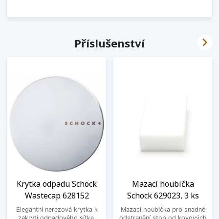

Příslušenství
Krytka odpadu Schock
Mazací houbička
Wastecap 628152
Schock 629023, 3 ks
Elegantní nerezová krytka k
Mazací houbička pro snadné
zakrytí odpadového sítka.
odstranění stop od kovových