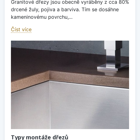
Granitové dřezy jsou obecně vyráběny z cca 80%
drcené žuly, pojiva a barviva. Tím se dosáhne
kameninovému povrchu,...
Číst více
Typy montáže dřezů