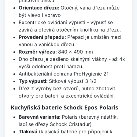
pracovní desku
Orientace dřezu:
Otočný, vana dřezu může
být vlevo i vpravo
Excentrické ovládání výpusti - výpusť se
zavírá a otevírá otočením knoflíku na dřezu.
Provedení přepadu:
Přepad je umístěn mezi
vanou a vaničkou dřezu
Rozměr výřezu:
840 x 490 mm
Dno dřezu je zesíleno skelnými vlákny - až 4x
vyšší odolnost proti nárazu.
Antibakteriální ochrana ProHygienic 21
Typ výpusti:
Sítková výpusť 3 1/2
Dřez z výroby bez otvorů, nutno zhotovit
otvory pro baterii a excentrické ovládání.
Kuchyňská baterie Schock Epos Polaris
Barevná varianta:
Polaris (barevný nástřik,
ladí se dřezy Schock Cristadur)
Tlaková
(klasická baterie pro připojení k