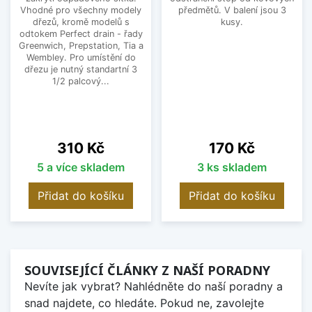
Vhodné pro všechny modely
předmětů. V balení jsou 3
dřezů, kromě modelů s
kusy.
odtokem Perfect drain - řady
Greenwich, Prepstation, Tia a
Wembley. Pro umístění do
dřezu je nutný standartní 3
1/2 palcový...
Cena
Cena
310 Kč
170 Kč
5 a více skladem
3 ks skladem
Přidat do košíku
Přidat do košíku
SOUVISEJÍCÍ ČLÁNKY Z NAŠÍ PORADNY
Nevíte jak vybrat? Nahlédněte do naší poradny a
snad najdete, co hledáte. Pokud ne, zavolejte