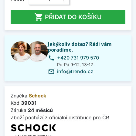

PŘIDAT DO KOŠÍKU
Jakýkoliv dotaz? Rádi vám
poradíme.
+420 731 979 570
phone
Po-Pá 9-12, 13-17
info@trendo.cz
mail_outline
Značka
Schock
Kód
39031
Záruka
24 měsíců
Zboží pochází z oficiální distribuce pro ČR