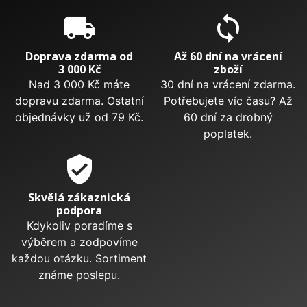
local_shipping
sync
Doprava zdarma od
Až 60 dní na vrácení
3 000 Kč
zboží
Nad 3 000 Kč máte
30 dní na vrácení zdarma.
dopravu zdarma. Ostatní
Potřebujete víc času? Až
objednávky už od 79 Kč.
60 dní za drobný
poplatek.
verified_user
Skvělá zákaznická
podpora
Kdykoliv poradíme s
výběrem a zodpovíme
každou otázku. Sortiment
známe poslepu.