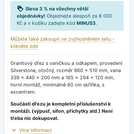
loyalty
Sleva 3 % na všechny větší
objednávky!
Objednejte alespoň za 8 000
Kč a v košíku zadejte kód
MINUS3
.
Můžete také zakoupit ve zvýhodněném setu -
klikněte zde
Granitový dřez s vaničkou a odkapem, provedení
Silverstone, otočný, rozměr 860 x 510 mm, vana
339 x 440 x 200 mm a 165 x 294 x 120 mm,
horní montáž, minimálně 60 cm skříňka, s
excentrem.
Součástí dřezu je kompletní příslušenství k
montáži. (výpusť, sifon, příchytky atd.) Není
třeba nic dokupovat.
expand_more
Více informací