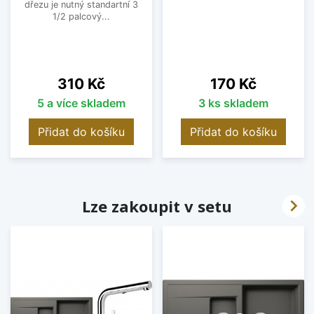
dřezu je nutný standartní 3
1/2 palcový...
Cena
Cena
310 Kč
170 Kč
5 a více skladem
3 ks skladem
Přidat do košíku
Přidat do košíku

Lze zakoupit v setu