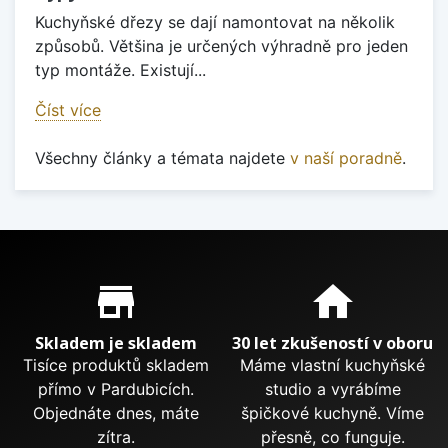
Kuchyňské dřezy se dají namontovat na několik
způsobů. Většina je určených výhradně pro jeden
typ montáže. Existují...
Číst více
Všechny články a témata najdete
v naší poradně
.
Proč nakupovat u nás?
store_mall_directory
home
Skladem je skladem
30 let zkušeností v oboru
Tisíce produktů skladem
Máme vlastní kuchyňské
přímo v Pardubicích.
studio a vyrábíme
Objednáte dnes, máte
špičkové kuchyně. Víme
zítra.
přesně, co funguje.