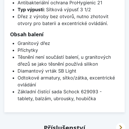
Antibakteriální ochrana ProHygienic 21
Typ výpusti:
Sítková výpusť 3 1/2
Dřez z výroby bez otvorů, nutno zhotovit
otvory pro baterii a excentrické ovládání.
Obsah balení
Granitový dřez
Příchytky
Těsnění není součástí balení, u granitových
dřezů se jako těsnění používá silikon
Diamantový vrták SB Light
Odtokové armatury, sítko/zátka, excentrické
ovládání
Základní čistící sada Schock 629093 -
tablety, balzám, ubrousky, houbička

Příslušenství