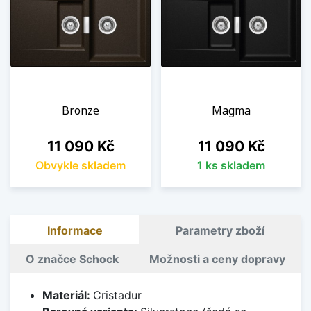
Bronze
Magma
Cena
Cena
11 090 Kč
11 090 Kč
Obvykle skladem
1 ks skladem
Informace
Parametry zboží
O značce Schock
Možnosti a ceny dopravy
Materiál:
Cristadur