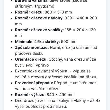
Barevná varianta:
Silverstone (šedá se
stříbrnými třpytkami)
Rozměr dřezu:
860 x 510 mm
Rozměr dřezové nádoby:
339 x 440 x 200
mm
Rozměr dřezové vaničky:
165 x 294 x 120
mm
Minimální šířka skříňky:
600 mm
Způsob montáže:
Horní, dřez je usazen nad
pracovní desku
Orientace dřezu:
Otočný, vana dřezu může
být vlevo i vpravo
Excentrické ovládání výpusti - výpusť se
zavírá a otevírá otočením knoflíku na dřezu.
Provedení přepadu:
Přepad je umístěn mezi
vanou a vaničkou dřezu
Rozměr výřezu:
840 x 490 mm
Dno dřezu je zesíleno skelnými vlákny - až 4x
vyšší odolnost proti nárazu.