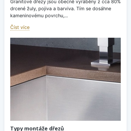
Granitové dřezy jsou obecně vyráběny z cca 80%
drcené žuly, pojiva a barviva. Tím se dosáhne
kameninovému povrchu,...
Číst více
Typy montáže dřezů