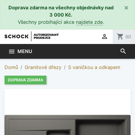
×
Doprava zdarma na všechny objednávky nad
3 000 Kč.
Všechny probíhající akce
najdete zde
.

shopping_cart
(0)
search

MENU
Domů
Granitové dřezy
S vaničkou a odkapem
DOPRAVA ZDARMA