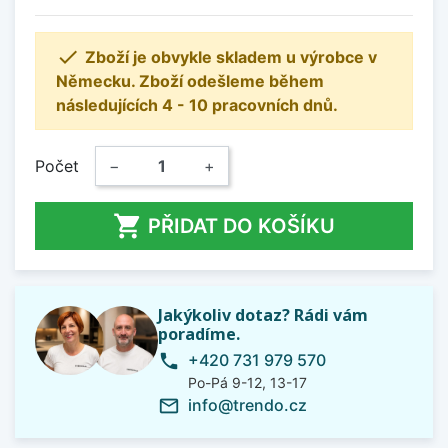

Zboží je obvykle skladem u výrobce v
Německu. Zboží odešleme během
následujících 4 - 10 pracovních dnů.
Počet
−
+

PŘIDAT DO KOŠÍKU
Jakýkoliv dotaz? Rádi vám
poradíme.
+420 731 979 570
phone
Po-Pá 9-12, 13-17
info@trendo.cz
mail_outline