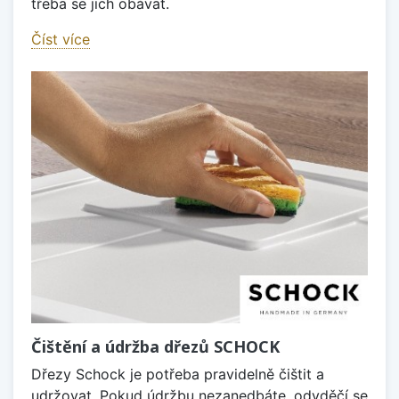
třeba se jich obávat.
Číst více
Čištění a údržba dřezů SCHOCK
Dřezy Schock je potřeba pravidelně čištit a
udržovat. Pokud údržbu nezanedbáte, odvděčí se