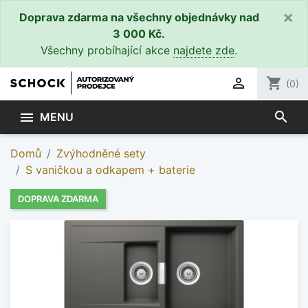
×
Doprava zdarma na všechny objednávky nad
3 000 Kč.
Všechny probíhající akce
najdete zde
.

shopping_cart
(0)
search

MENU
Domů
Zvýhodněné sety
S vaničkou a odkapem + baterie
DOPRAVA ZDARMA