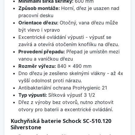
Minimální šířka skříňky:
600 mm
Způsob montáže:
Horní, dřez je usazen nad
pracovní desku
Orientace dřezu:
Otočný, vana dřezu může
být vlevo i vpravo
Excentrické ovládání výpusti - výpusť se
zavírá a otevírá otočením knoflíku na dřezu.
Provedení přepadu:
Přepad je umístěn mezi
vanou a vaničkou dřezu
Rozměr výřezu:
840 x 490 mm
Dno dřezu je zesíleno skelnými vlákny - až 4x
vyšší odolnost proti nárazu.
Antibakteriální ochrana ProHygienic 21
Typ výpusti:
Sítková výpusť 3 1/2
Dřez z výroby bez otvorů, nutno zhotovit
otvory pro baterii a excentrické ovládání.
Kuchyňská baterie Schock SC-510.120
Silverstone