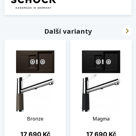

Další varianty
Bronze
Magma
Cena
Cena
17 690 Kč
17 690 Kč