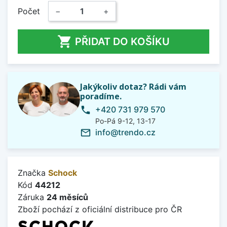
Počet
−
+

PŘIDAT DO KOŠÍKU
Jakýkoliv dotaz? Rádi vám
poradíme.
+420 731 979 570
phone
Po-Pá 9-12, 13-17
info@trendo.cz
mail_outline
Značka
Schock
Kód
44212
Záruka
24 měsíců
Zboží pochází z oficiální distribuce pro ČR