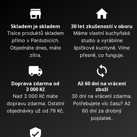
Proč nakupovat u nás?
store_mall_directory
home
Skladem je skladem
30 let zkušeností v oboru
Tisíce produktů skladem
Máme vlastní kuchyňské
přímo v Pardubicích.
studio a vyrábíme
Objednáte dnes, máte
špičkové kuchyně. Víme
zítra.
přesně, co funguje.
local_shipping
sync
Doprava zdarma od
Až 60 dní na vrácení
3 000 Kč
zboží
Nad 3 000 Kč máte
30 dní na vrácení zdarma.
dopravu zdarma. Ostatní
Potřebujete víc času? Až
objednávky už od 79 Kč.
60 dní za drobný
poplatek.
verified_user