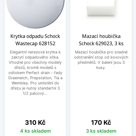
Krytka odpadu Schock
Mazací houbička
Wastecap 628152
Schock 629023, 3 ks
Elegantní nerezová krytka k
Mazací houbička pro snadné
zakrytí odpadového sítka.
odstranění stop od kovových
Vhodné pro všechny modely
předmětů. V balení jsou 3
dřezů, kromě modelů s
kusy.
odtokem Perfect drain - řady
Greenwich, Prepstation, Tia a
Wembley. Pro umístění do
dřezu je nutný standartní 3
1/2 palcový...
Cena
Cena
310 Kč
170 Kč
4 ks skladem
3 ks skladem