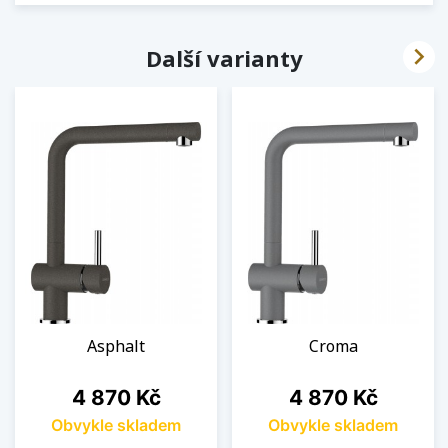

Další varianty
Asphalt
Croma
Cena
Cena
4 870 Kč
4 870 Kč
Obvykle skladem
Obvykle skladem