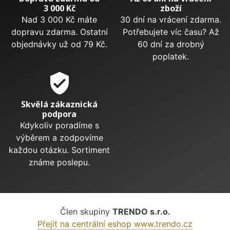
3 000 Kč
zboží
Nad 3 000 Kč máte
30 dní na vrácení zdarma.
dopravu zdarma. Ostatní
Potřebujete víc času? Až
objednávky už od 79 Kč.
60 dní za drobný
poplatek.
verified_user
Skvělá zákaznická
podpora
Kdykoliv poradíme s
výběrem a zodpovíme
každou otázku. Sortiment
známe poslepu.
Člen skupiny
TRENDO s.r.o.
Přejít na centrální eshop www.trendo.cz