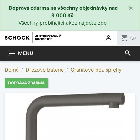
×
Doprava zdarma na všechny objednávky nad
3 000 Kč.
Všechny probíhající akce
najdete zde
.

shopping_cart
(0)
search

MENU
Domů
Dřezové baterie
Granitové bez sprchy
DOPRAVA ZDARMA