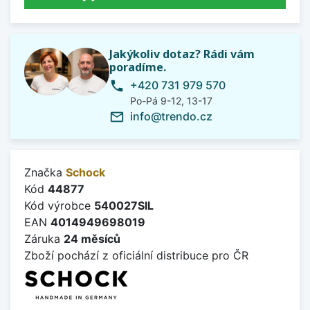
Jakýkoliv dotaz? Rádi vám
poradíme.
+420 731 979 570
phone
Po-Pá 9-12, 13-17
info@trendo.cz
mail_outline
Značka
Schock
Kód
44877
Kód výrobce
540027SIL
EAN
4014949698019
Záruka
24 měsíců
Zboží pochází z oficiální distribuce pro ČR