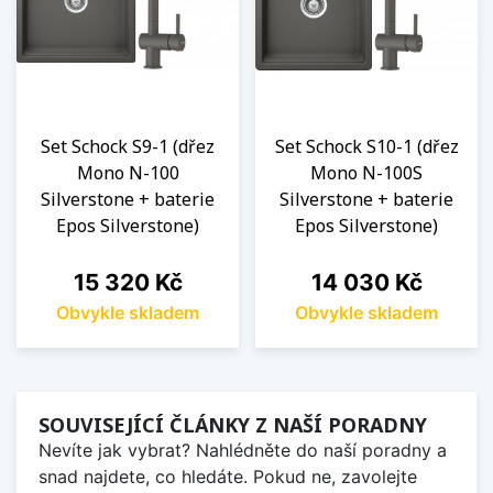
Set Schock S9-1 (dřez
Set Schock S10-1 (dřez
Mono N-100
Mono N-100S
Silverstone + baterie
Silverstone + baterie
Epos Silverstone)
Epos Silverstone)
Cena
Cena
15 320 Kč
14 030 Kč
Obvykle skladem
Obvykle skladem
SOUVISEJÍCÍ ČLÁNKY Z NAŠÍ PORADNY
Nevíte jak vybrat? Nahlédněte do naší poradny a
snad najdete, co hledáte. Pokud ne, zavolejte