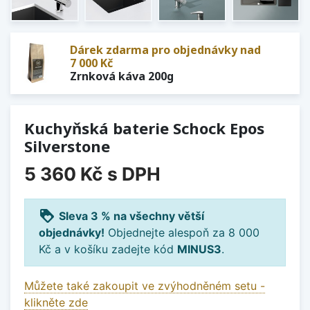
Dárek zdarma pro objednávky nad
7 000 Kč
Zrnková káva 200g
Kuchyňská baterie Schock Epos
Silverstone
5 360 Kč
s DPH
loyalty
Sleva 3 % na všechny větší
objednávky!
Objednejte alespoň za 8 000
Kč a v košíku zadejte kód
MINUS3
.
Můžete také zakoupit ve zvýhodněném setu -
klikněte zde