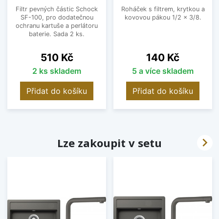
Filtr pevných částic Schock
Roháček s filtrem, krytkou a
SF-100, pro dodatečnou
kovovou pákou 1/2 x 3/8.
ochranu kartuše a perlátoru
baterie. Sada 2 ks.
Cena
Cena
510 Kč
140 Kč
2 ks skladem
5 a více skladem
Přidat do košíku
Přidat do košíku

Lze zakoupit v setu