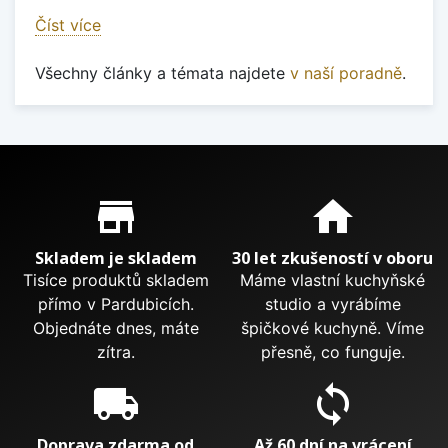
Číst více
Všechny články a témata najdete
v naší poradně
.
Proč nakupovat u nás?
store_mall_directory
home
Skladem je skladem
30 let zkušeností v oboru
Tisíce produktů skladem
Máme vlastní kuchyňské
přímo v Pardubicích.
studio a vyrábíme
Objednáte dnes, máte
špičkové kuchyně. Víme
zítra.
přesně, co funguje.
local_shipping
sync
Doprava zdarma od
Až 60 dní na vrácení