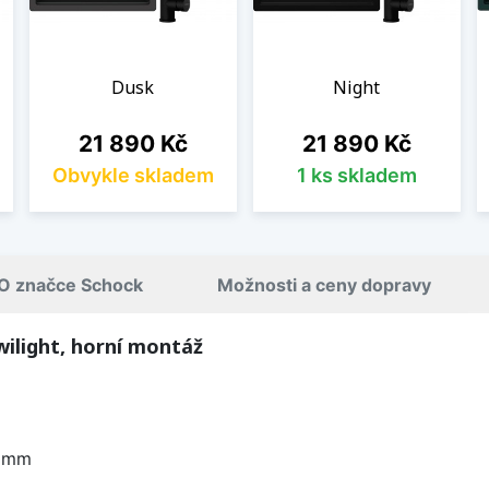
Dusk
Night
Cena
Cena
21 890 Kč
21 890 Kč
Obvykle skladem
1 ks skladem
O značce Schock
Možnosti a ceny dopravy
ilight, horní montáž
0 mm