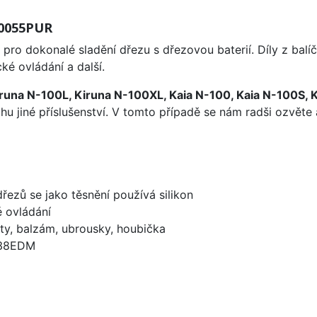
00055PUR
 pro dokonalé sladění dřezu s dřezovou baterií. Díly z ba
cké ovládání a další.
runa N-100L, Kiruna N-100XL, Kaia N-100, Kaia N-100S, 
u jiné příslušenství. V tomto případě se nám radši ozvěte 
dřezů se jako těsnění používá silikon
é ovládání
ty, balzám, ubrousky, houbička
738EDM