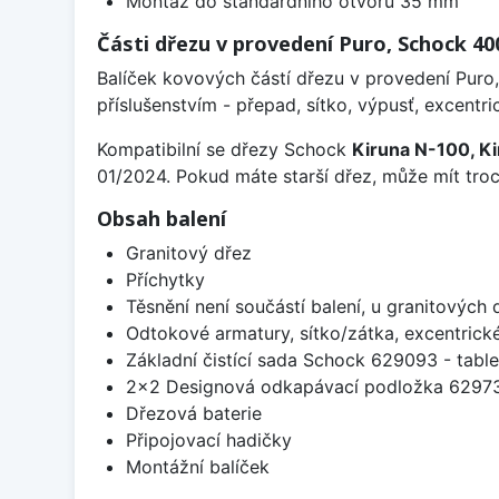
Montáž do standardního otvoru 35 mm
Části dřezu v provedení Puro, Schock 4
Balíček kovových částí dřezu v provedení Puro,
příslušenstvím - přepad, sítko, výpusť, excentri
Kompatibilní se dřezy Schock
Kiruna N-100, Ki
01/2024. Pokud máte starší dřez, může mít troch
Obsah balení
Granitový dřez
Příchytky
Těsnění není součástí balení, u granitových 
Odtokové armatury, sítko/zátka, excentrick
Základní čistící sada Schock 629093 - table
2x2 Designová odkapávací podložka 629
Dřezová baterie
Připojovací hadičky
Montážní balíček