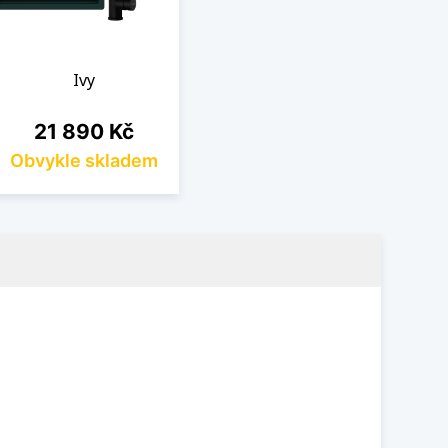
Ivy
Cena
21 890 Kč
Obvykle skladem