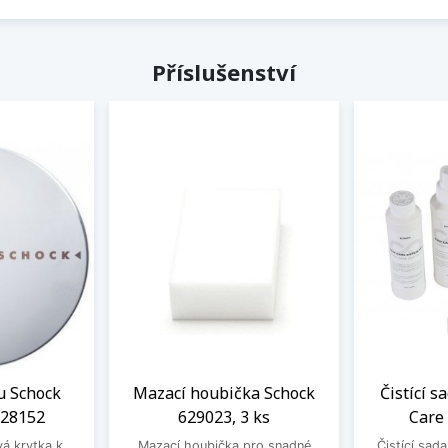
Příslušenství
u Schock
Mazací houbička Schock
Čistící s
628152
629023, 3 ks
Care
vá krytka k
Mazací houbička pro snadné
Čistící sad