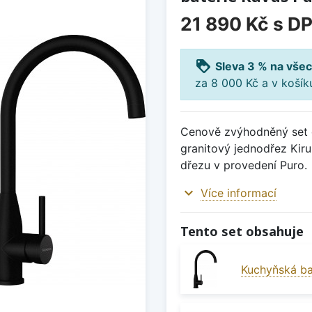
21 890 Kč
s D
loyalty
Sleva 3 % na všec
za 8 000 Kč a v koší
Cenově zvýhodněný set d
granitový jednodřez Kiru
dřezu v provedení Puro.
expand_more
Více informací
Tento set obsahuje
Kuchyňská ba