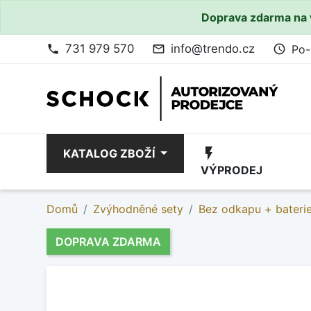
Doprava zdarma na 
731 979 570
info@trendo.cz
Po-
phone
mail_outline
access_time
flash_on
KATALOG ZBOŽÍ
VÝPRODEJ
Domů
Zvýhodněné sety
Bez odkapu + bateri
DOPRAVA ZDARMA