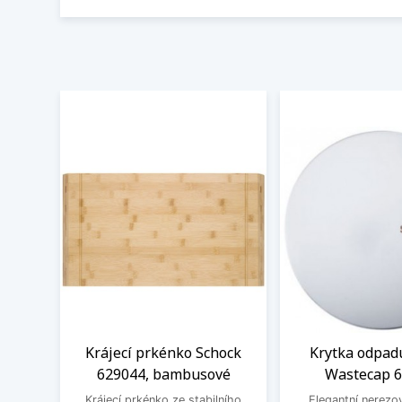
Krájecí prkénko Schock
Krytka odpad
629044, bambusové
Wastecap 
Krájecí prkénko ze stabilního
Elegantní nerezo