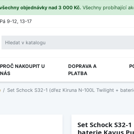
všechny objednávky nad 3 000 Kč.
Všechny probíhající a
Pá 9-12, 13-17
PROČ NAKOUPIT U
DOPRAVA A
P
NÁS
PLATBA
e
Set Schock S32-1 (dřez Kiruna N-100L Twilight + bate
Set Schock S32-1
baterie Kavus P