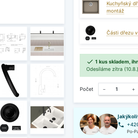
Kuchyňský dř
montáž
Části dřezu 

1 kus skladem, ih
Odesíláme zítra (10.8.)
Počet
−
+
Jakýkol
+420
phone
Po-Pá