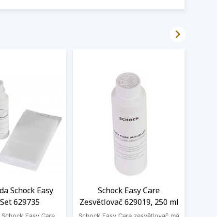

ada Schock Easy
Schock Easy Care
Filt
 Set 629735
Zesvětlovač 629019, 250 ml
S
a Schock Easy Care
Schock Easy Care zesvětlovač má
Filtr