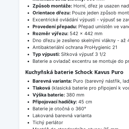
Způsob montáže:
Horní, dřez je usazen na
Orientace dřezu:
Pouze jeden způsob mon
Excentrické ovládání výpusti - výpusť se zav
Provedení přepadu:
Přepad umístěn ve van
Rozměr výřezu:
542 x 442 mm
Dno dřezu je zesíleno skelnými vlákny - až 4
Antibakteriální ochrana ProHygienic 21
Typ výpusti:
Sítková výpusť 3 1/2
Baterie a ovladač excentru se montuje do p
Kuchyňská baterie Schock Kavus Puro
Barevná varianta:
Puro (barevný nástřik, lad
Tlaková
(klasická baterie pro připojení k v
Výška baterie:
380 mm
Připojovací hadičky:
45 cm
Baterie je otočná o 360°
Lakovaná barevná varianta
Tichý perlátor