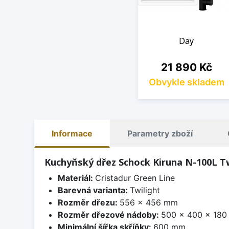
Day
Cena
21 890 Kč
Obvykle skladem
Informace
Parametry zboží
Kuchyňský dřez Schock Kiruna N-100L Tw
Materiál:
Cristadur Green Line
Barevná varianta:
Twilight
Rozměr dřezu:
556 x 456 mm
Rozměr dřezové nádoby:
500 x 400 x 18
Minimální šířka skříňky:
600 mm