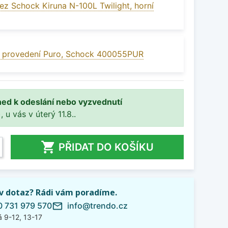
ez Schock Kiruna N-100L Twilight, horní
v provedení Puro, Schock 400055PUR
ned k odeslání nebo vyzvednutí
, u vás v úterý 11.8..

PŘIDAT DO KOŠÍKU
iv dotaz? Rádi vám poradíme.
 731 979 570
info@trendo.cz
mail_outline
 9-12, 13-17