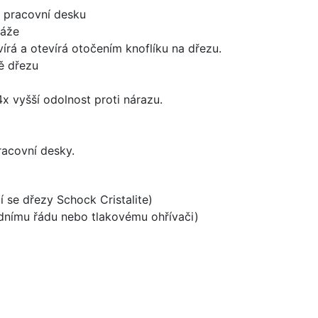
d pracovní desku
táže
írá a otevírá otočením knoflíku na dřezu.
ě dřezu
x vyšší odolnost proti nárazu.
racovní desky.
í se dřezy Schock Cristalite)
odnímu řádu nebo tlakovému ohřívači)