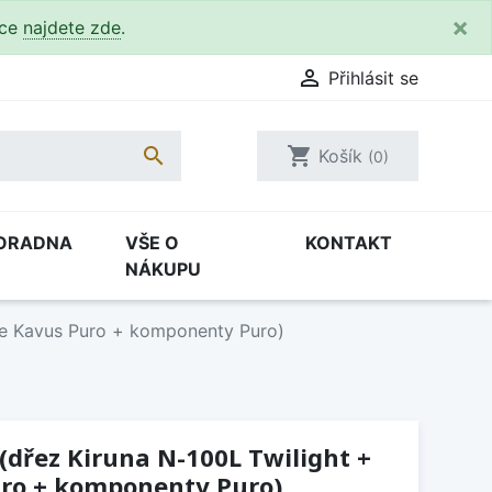
×
kce
najdete zde
.

Přihlásit se

shopping_cart
Košík
(0)
ORADNA
VŠE O
KONTAKT
NÁKUPU
rie Kavus Puro + komponenty Puro)
 (dřez Kiruna N-100L Twilight +
uro + komponenty Puro)