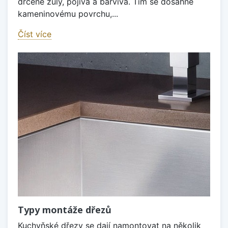
drcené žuly, pojiva a barviva. Tím se dosáhne
kameninovému povrchu,...
Číst více
Typy montáže dřezů
Kuchyňské dřezy se dají namontovat na několik