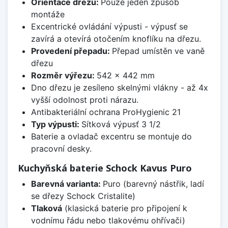
Orientace dřezu:
Pouze jeden způsob
montáže
Excentrické ovládání výpusti - výpusť se
zavírá a otevírá otočením knoflíku na dřezu.
Provedení přepadu:
Přepad umístěn ve vaně
dřezu
Rozměr výřezu:
542 x 442 mm
Dno dřezu je zesíleno skelnými vlákny - až 4x
vyšší odolnost proti nárazu.
Antibakteriální ochrana ProHygienic 21
Typ výpusti:
Sítková výpusť 3 1/2
Baterie a ovladač excentru se montuje do
pracovní desky.
Kuchyňská baterie Schock Kavus Puro
Barevná varianta:
Puro (barevný nástřik, ladí
se dřezy Schock Cristalite)
Tlaková
(klasická baterie pro připojení k
vodnímu řádu nebo tlakovému ohřívači)