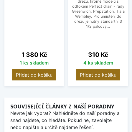
dřezů, kromě modelů s
odtokem Perfect drain - řady
Greenwich, Prepstation, Tia a
Wembley. Pro umístění do
dřezu je nutný standartní 3
1/2 palcový...
Cena
Cena
1 380 Kč
310 Kč
1 ks skladem
4 ks skladem
Přidat do košíku
Přidat do košíku
SOUVISEJÍCÍ ČLÁNKY Z NAŠÍ PORADNY
Nevíte jak vybrat? Nahlédněte do naší poradny a
snad najdete, co hledáte. Pokud ne, zavolejte
nebo napište a určitě najdeme řešení.