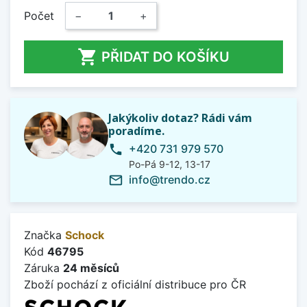
Počet
−
+

PŘIDAT DO KOŠÍKU
Jakýkoliv dotaz? Rádi vám
poradíme.
+420 731 979 570
phone
Po-Pá 9-12, 13-17
info@trendo.cz
mail_outline
Značka
Schock
Kód
46795
Záruka
24 měsíců
Zboží pochází z oficiální distribuce pro ČR