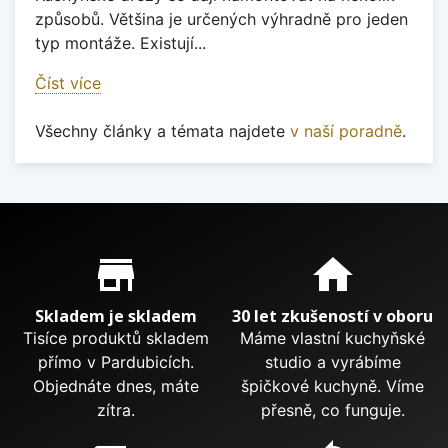
způsobů. Většina je určených výhradně pro jeden
typ montáže. Existují...
Číst více
Všechny články a témata najdete
v naší poradně
.
Proč nakupovat u nás?
store_mall_directory
home
Skladem je skladem
30 let zkušeností v oboru
Tisíce produktů skladem
Máme vlastní kuchyňské
přímo v Pardubicích.
studio a vyrábíme
Objednáte dnes, máte
špičkové kuchyně. Víme
zítra.
přesně, co funguje.