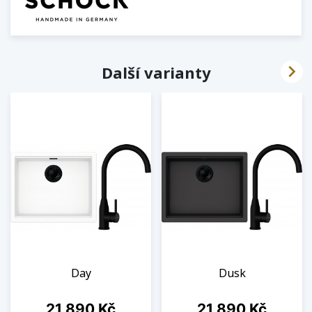

Další varianty
Day
Dusk
Cena
Cena
21 890 Kč
21 890 Kč