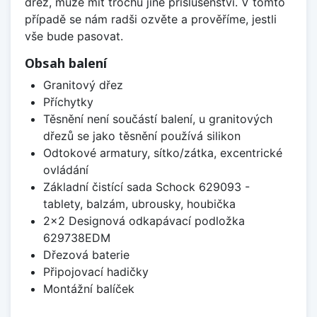
dřez, může mít trochu jiné příslušenství. V tomto
případě se nám radši ozvěte a prověříme, jestli
vše bude pasovat.
Obsah balení
Granitový dřez
Příchytky
Těsnění není součástí balení, u granitových
dřezů se jako těsnění používá silikon
Odtokové armatury, sítko/zátka, excentrické
ovládání
Základní čistící sada Schock 629093 -
tablety, balzám, ubrousky, houbička
2x2 Designová odkapávací podložka
629738EDM
Dřezová baterie
Připojovací hadičky
Montážní balíček