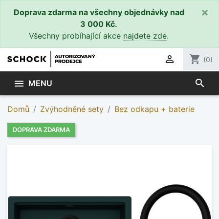
×
Doprava zdarma na všechny objednávky nad
3 000 Kč.
Všechny probíhající akce
najdete zde
.

shopping_cart
(0)
search

MENU
Domů
Zvýhodněné sety
Bez odkapu + baterie
DOPRAVA ZDARMA