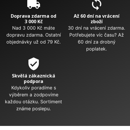
local_shipping
sync
Doprava zdarma od
Až 60 dní na vrácení
3 000 Kč
zboží
Nad 3 000 Kč máte
30 dní na vrácení zdarma.
dopravu zdarma. Ostatní
Potřebujete víc času? Až
objednávky už od 79 Kč.
60 dní za drobný
poplatek.
verified_user
Skvělá zákaznická
podpora
Kdykoliv poradíme s
výběrem a zodpovíme
každou otázku. Sortiment
známe poslepu.