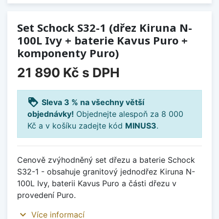
Set Schock S32-1 (dřez Kiruna N-
100L Ivy + baterie Kavus Puro +
komponenty Puro)
21 890 Kč
s DPH
loyalty
Sleva 3 % na všechny větší
objednávky!
Objednejte alespoň za 8 000
Kč a v košíku zadejte kód
MINUS3
.
Cenově zvýhodněný set dřezu a baterie Schock
S32-1 - obsahuje granitový jednodřez Kiruna N-
100L Ivy, baterii Kavus Puro a části dřezu v
provedení Puro.
expand_more
Více informací