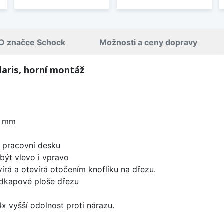
O značce Schock
Možnosti a ceny dopravy
aris, horní montáž
0 mm
d pracovní desku
být vlevo i vpravo
írá a otevírá otočením knoflíku na dřezu.
odkapové ploše dřezu
x vyšší odolnost proti nárazu.