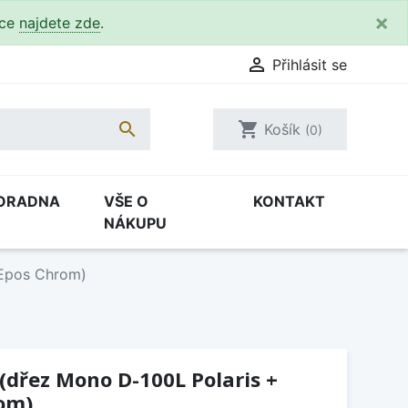
×
kce
najdete zde
.

Přihlásit se

shopping_cart
Košík
(0)
ORADNA
VŠE O
KONTAKT
NÁKUPU
 Epos Chrom)
 (dřez Mono D-100L Polaris +
rom)