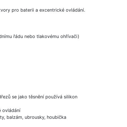
vory pro baterii a excentrické ovládání.
odnímu řádu nebo tlakovému ohřívači)
dřezů se jako těsnění používá silikon
é ovládání
ty, balzám, ubrousky, houbička