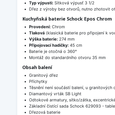
Typ výpusti:
Sítková výpusť 3 1/2
Dřez z výroby bez otvorů, nutno zhotovit ot
Kuchyňská baterie Schock Epos Chrom
Provedení:
Chrom
Tlaková
(klasická baterie pro připojení k v
Výška baterie:
274 mm
Připojovací hadičky:
45 cm
Baterie je otočná o 360°
Montáž do standardního otvoru 35 mm
Obsah balení
Granitový dřez
Příchytky
Těsnění není součástí balení, u granitových 
Diamantový vrták SB Light
Odtokové armatury, sítko/zátka, excentrick
Základní čistící sada Schock 629093 - table
Dřezová baterie