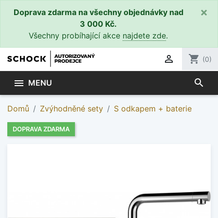
×
Doprava zdarma na všechny objednávky nad
3 000 Kč.
Všechny probíhající akce
najdete zde
.

shopping_cart
(0)
search

MENU
Domů
Zvýhodněné sety
S odkapem + baterie
DOPRAVA ZDARMA