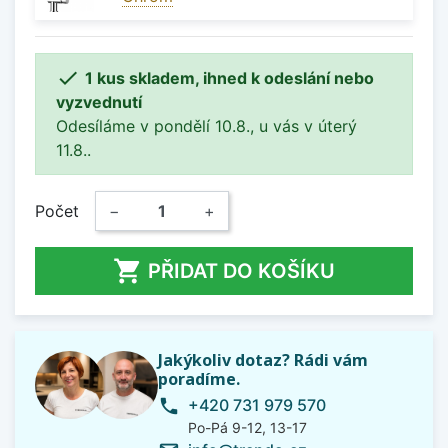

1 kus skladem, ihned k odeslání nebo
vyzvednutí
Odesíláme v pondělí 10.8., u vás v úterý
11.8..
Počet
−
+

PŘIDAT DO KOŠÍKU
Jakýkoliv dotaz? Rádi vám
poradíme.
+420 731 979 570
phone
Po-Pá 9-12, 13-17