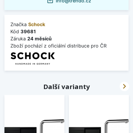
info@trendo.cz
mail_outline
Značka
Schock
Kód
39681
Záruka
24 měsíců
Zboží pochází z oficiální distribuce pro ČR

Další varianty