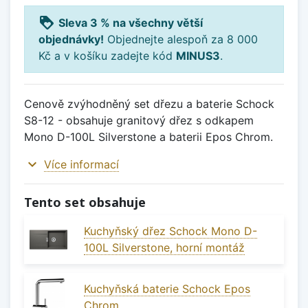
loyalty
Sleva 3 % na všechny větší
objednávky!
Objednejte alespoň za 8 000
Kč a v košíku zadejte kód
MINUS3
.
Cenově zvýhodněný set dřezu a baterie Schock
S8-12 - obsahuje granitový dřez s odkapem
Mono D-100L Silverstone a baterii Epos Chrom.
expand_more
Více informací
Tento set obsahuje
Kuchyňský dřez Schock Mono D-
100L Silverstone, horní montáž
Kuchyňská baterie Schock Epos
Chrom