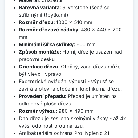
Barevná varianta:
Silverstone (šedá se
stříbrnými třpytkami)
Rozměr dřezu:
1000 x 510 mm
Rozměr dřezové nádoby:
480 x 440 x 200
mm
Minimální šířka skříňky:
600 mm
Způsob montáže:
Horní, dřez je usazen nad
pracovní desku
Orientace dřezu:
Otočný, vana dřezu může
být vlevo i vpravo
Excentrické ovládání výpusti - výpusť se
zavírá a otevírá otočením knoflíku na dřezu.
Provedení přepadu:
Přepad je umístěn na
odkapové ploše dřezu
Rozměr výřezu:
980 x 490 mm
Dno dřezu je zesíleno skelnými vlákny - až 4x
vyšší odolnost proti nárazu.
Antibakteriální ochrana ProHygienic 21