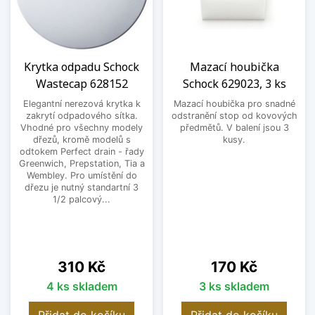
Krytka odpadu Schock
Mazací houbička
Wastecap 628152
Schock 629023, 3 ks
Elegantní nerezová krytka k
Mazací houbička pro snadné
zakrytí odpadového sítka.
odstranění stop od kovových
Vhodné pro všechny modely
předmětů. V balení jsou 3
dřezů, kromě modelů s
kusy.
odtokem Perfect drain - řady
Greenwich, Prepstation, Tia a
Wembley. Pro umístění do
dřezu je nutný standartní 3
1/2 palcový...
Cena
Cena
310 Kč
170 Kč
4 ks skladem
3 ks skladem
Přidat do košíku
Přidat do košíku