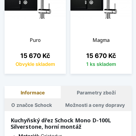
Puro
Magma
Cena
Cena
15 670 Kč
15 670 Kč
Obvykle skladem
1 ks skladem
Informace
Parametry zboží
O značce Schock
Možnosti a ceny dopravy
Kuchyňský dřez Schock Mono D-100L
Silverstone, horní montáž
Materiál:
Cristadur