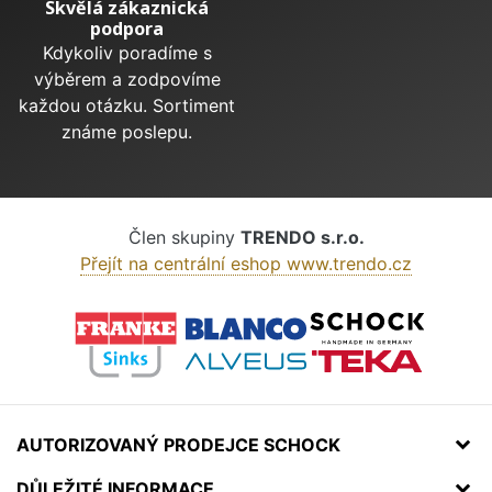
Skvělá zákaznická
podpora
Kdykoliv poradíme s
výběrem a zodpovíme
každou otázku. Sortiment
známe poslepu.
Člen skupiny
TRENDO s.r.o.
Přejít na centrální eshop www.trendo.cz
AUTORIZOVANÝ PRODEJCE SCHOCK
DŮLEŽITÉ INFORMACE