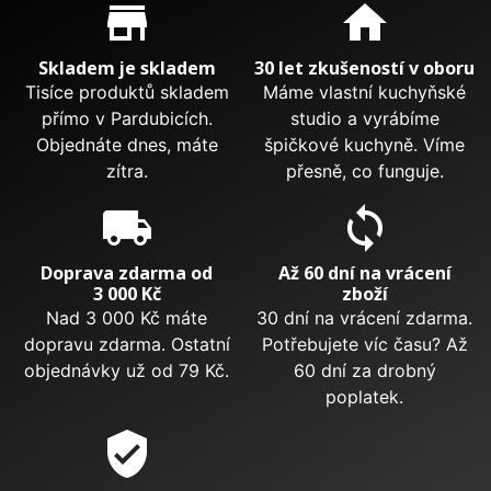
Proč nakupovat u nás?
store_mall_directory
home
Skladem je skladem
30 let zkušeností v oboru
Tisíce produktů skladem
Máme vlastní kuchyňské
přímo v Pardubicích.
studio a vyrábíme
Objednáte dnes, máte
špičkové kuchyně. Víme
zítra.
přesně, co funguje.
local_shipping
sync
Doprava zdarma od
Až 60 dní na vrácení
3 000 Kč
zboží
Nad 3 000 Kč máte
30 dní na vrácení zdarma.
dopravu zdarma. Ostatní
Potřebujete víc času? Až
objednávky už od 79 Kč.
60 dní za drobný
poplatek.
verified_user