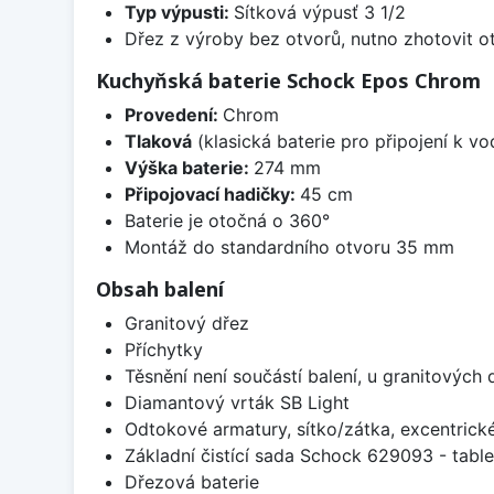
Typ výpusti:
Sítková výpusť 3 1/2
Dřez z výroby bez otvorů, nutno zhotovit ot
Kuchyňská baterie Schock Epos Chrom
Provedení:
Chrom
Tlaková
(klasická baterie pro připojení k v
Výška baterie:
274 mm
Připojovací hadičky:
45 cm
Baterie je otočná o 360°
Montáž do standardního otvoru 35 mm
Obsah balení
Granitový dřez
Příchytky
Těsnění není součástí balení, u granitových 
Diamantový vrták SB Light
Odtokové armatury, sítko/zátka, excentrick
Základní čistící sada Schock 629093 - table
Dřezová baterie