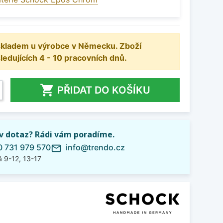
 skladem u výrobce v Německu. Zboží
dujících 4 - 10 pracovních dnů.

PŘIDAT DO KOŠÍKU
iv dotaz? Rádi vám poradíme.
 731 979 570
info@trendo.cz
mail_outline
 9-12, 13-17