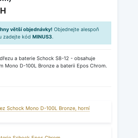
PH
hny větší objednávky!
Objednejte alespoň
ku zadejte kód
MINUS3
.
řezu a baterie Schock S8-12 - obsahuje
em Mono D-100L Bronze a baterii Epos Chrom.
ez Schock Mono D-100L Bronze, horní
aterie Schock Epos Chrom