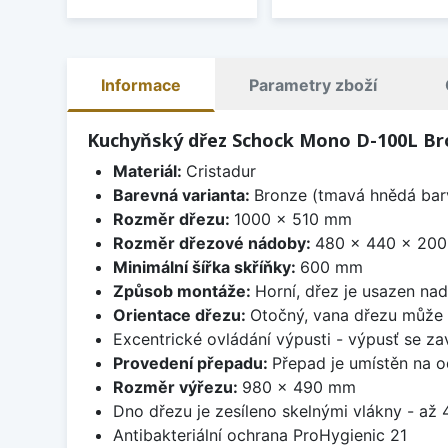
Informace
Parametry zboží
Kuchyňský dřez Schock Mono D-100L Br
Materiál:
Cristadur
Barevná varianta:
Bronze (tmavá hnědá barv
Rozměr dřezu:
1000 x 510 mm
Rozměr dřezové nádoby:
480 x 440 x 20
Minimální šířka skříňky:
600 mm
Způsob montáže:
Horní, dřez je usazen na
Orientace dřezu:
Otočný, vana dřezu může 
Excentrické ovládání výpusti - výpusť se zav
Provedení přepadu:
Přepad je umístěn na 
Rozměr výřezu:
980 x 490 mm
Dno dřezu je zesíleno skelnými vlákny - až 4
Antibakteriální ochrana ProHygienic 21