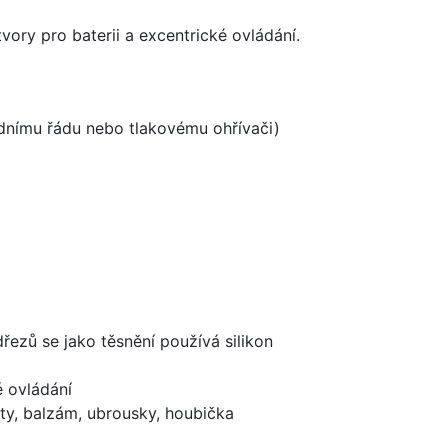
vory pro baterii a excentrické ovládání.
odnímu řádu nebo tlakovému ohřívači)
dřezů se jako těsnění používá silikon
é ovládání
ty, balzám, ubrousky, houbička