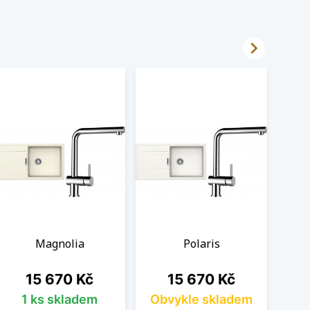

Magnolia
Polaris
Cena
Cena
15 670 Kč
15 670 Kč
1 ks skladem
Obvykle skladem
Ob