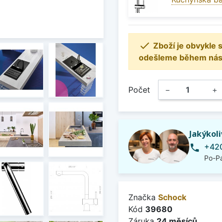

Zboží je obvykle
odešleme během násle
Počet
−
+
Jakýkol
+420
phone
Po-Pá
Značka
Schock
Kód
39680
Záruka
24 měsíců