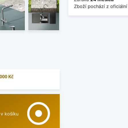
Zboží pochází z oficiální
000 Kč
adjust
 v košíku