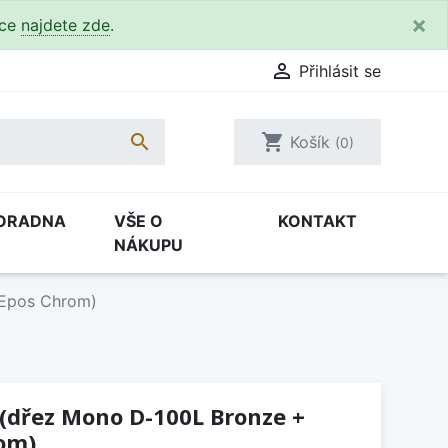
×
kce
najdete zde
.

Přihlásit se

shopping_cart
Košík
(0)
ORADNA
VŠE O
KONTAKT
NÁKUPU
 Epos Chrom)
 (dřez Mono D-100L Bronze +
rom)