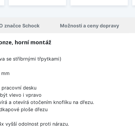
O značce Schock
Možnosti a ceny dopravy
onze, horní montáž
a se stříbrnými třpytkami)
0 mm
d pracovní desku
být vlevo i vpravo
írá a otevírá otočením knoflíku na dřezu.
odkapové ploše dřezu
x vyšší odolnost proti nárazu.