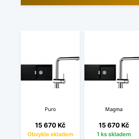
Puro
Magma
Cena
Cena
15 670 Kč
15 670 Kč
Obvykle skladem
1 ks skladem