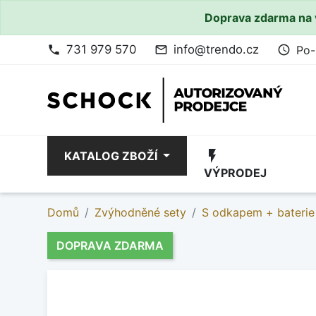
Doprava zdarma na 
731 979 570
info@trendo.cz
Po-
phone
mail_outline
access_time
flash_on
KATALOG ZBOŽÍ
VÝPRODEJ
Domů
Zvýhodněné sety
S odkapem + baterie
DOPRAVA ZDARMA