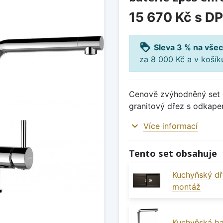
15 670 Kč
s D
loyalty
Sleva 3 % na všec
za 8 000 Kč a v koší
Cenově zvýhodněný set d
granitový dřez s odkap
expand_more
Více informací
Tento set obsahuje
Kuchyňský dř
montáž
Kuchyňská b