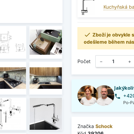
Kuchyňská ba

Zboží je obvykle
odešleme během násle
Počet
−
+
Jakýkol
+420
phone
Po-Pá
Značka
Schock
Kód
39206