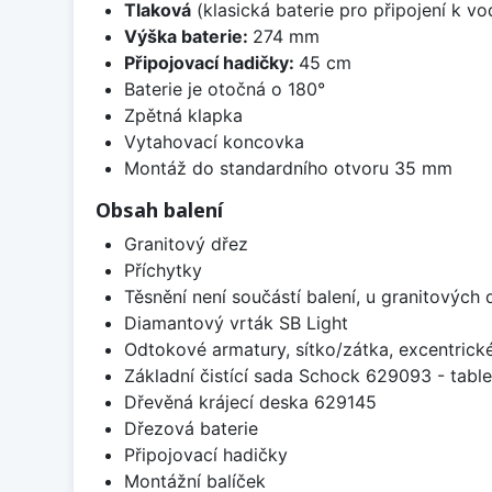
Tlaková
(klasická baterie pro připojení k v
Výška baterie:
274 mm
Připojovací hadičky:
45 cm
Baterie je otočná o 180°
Zpětná klapka
Vytahovací koncovka
Montáž do standardního otvoru 35 mm
Obsah balení
Granitový dřez
Příchytky
Těsnění není součástí balení, u granitových 
Diamantový vrták SB Light
Odtokové armatury, sítko/zátka, excentrick
Základní čistící sada Schock 629093 - table
Dřevěná krájecí deska 629145
Dřezová baterie
Připojovací hadičky
Montážní balíček