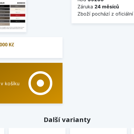
Záruka
24 měsíců
Zboží pochází z oficiální
000 Kč
adjust
 v košíku
Další varianty