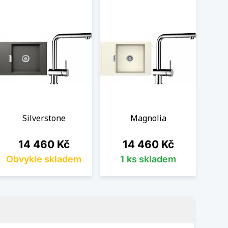
Silverstone
Magnolia
Cena
Cena
14 460 Kč
14 460 Kč
Obvykle skladem
1 ks skladem
Ob