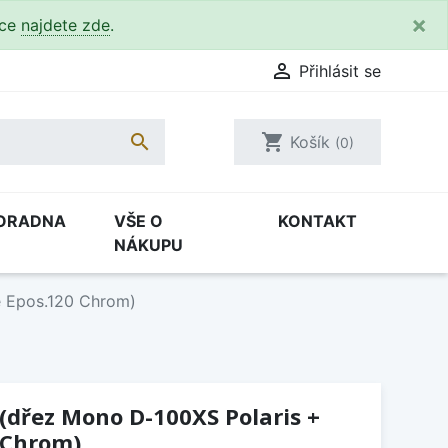
×
kce
najdete zde
.

Přihlásit se

shopping_cart
Košík
(0)
ORADNA
VŠE O
KONTAKT
NÁKUPU
e Epos.120 Chrom)
 (dřez Mono D-100XS Polaris +
 Chrom)