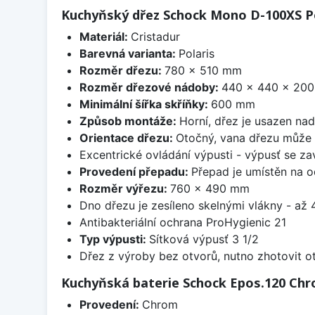
Kuchyňský dřez Schock Mono D-100XS Po
Materiál:
Cristadur
Barevná varianta:
Polaris
Rozměr dřezu:
780 x 510 mm
Rozměr dřezové nádoby:
440 x 440 x 20
Minimální šířka skříňky:
600 mm
Způsob montáže:
Horní, dřez je usazen na
Orientace dřezu:
Otočný, vana dřezu může 
Excentrické ovládání výpusti - výpusť se zav
Provedení přepadu:
Přepad je umístěn na 
Rozměr výřezu:
760 x 490 mm
Dno dřezu je zesíleno skelnými vlákny - až 4
Antibakteriální ochrana ProHygienic 21
Typ výpusti:
Sítková výpusť 3 1/2
Dřez z výroby bez otvorů, nutno zhotovit ot
Kuchyňská baterie Schock Epos.120 Ch
Provedení:
Chrom