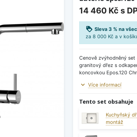
14 460 Kč
s D
loyalty
Sleva 3 % na všec
za 8 000 Kč a v koší
Cenově zvýhodněný set d
granitový dřez s odkape
koncovkou Epos.120 Ch
expand_more
Více informací
Tento set obsahuje
Kuchyňský dř
montáž