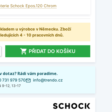
terie Schock Epos.120 Chrom
 skladem u výrobce v Německu. Zboží
dujících 4 - 10 pracovních dnů.

PŘIDAT DO KOŠÍKU
iv dotaz? Rádi vám poradíme.
 731 979 570
info@trendo.cz
mail_outline
 9-12, 13-17