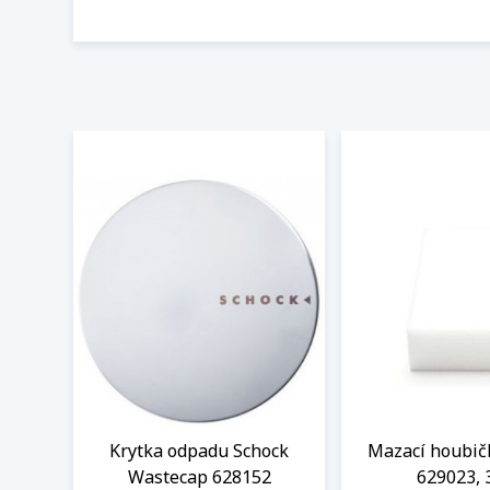
Krytka odpadu Schock
Mazací houbič
Wastecap 628152
629023, 