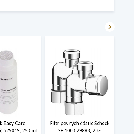

k Easy Care
Filtr pevných částic Schock
LED
č 629019, 250 ml
SF-100 629883, 2 ks
Sch