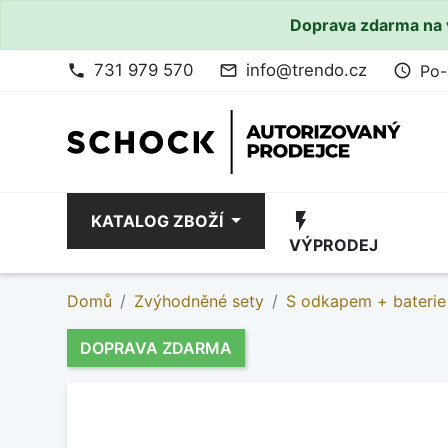
Doprava zdarma na 
731 979 570
info@trendo.cz
Po-
phone
mail_outline
access_time
flash_on
KATALOG ZBOŽÍ
VÝPRODEJ
Domů
Zvýhodněné sety
S odkapem + baterie
DOPRAVA ZDARMA