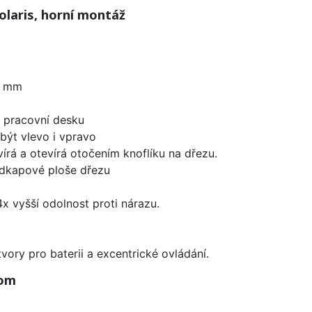
laris, horní montáž
0 mm
d pracovní desku
být vlevo i vpravo
írá a otevírá otočením knoflíku na dřezu.
odkapové ploše dřezu
x vyšší odolnost proti nárazu.
vory pro baterii a excentrické ovládání.
rom