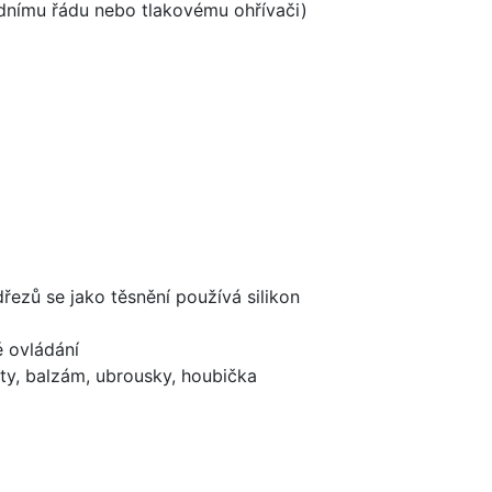
odnímu řádu nebo tlakovému ohřívači)
dřezů se jako těsnění používá silikon
é ovládání
ty, balzám, ubrousky, houbička