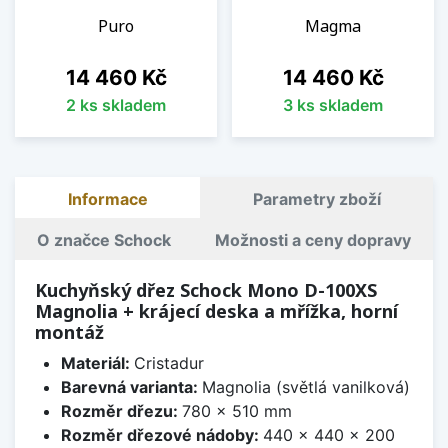
Puro
Magma
Cena
Cena
14 460 Kč
14 460 Kč
2 ks skladem
3 ks skladem
Informace
Parametry zboží
O značce Schock
Možnosti a ceny dopravy
Kuchyňský dřez Schock Mono D-100XS
Magnolia + krájecí deska a mřížka, horní
montáž
Materiál:
Cristadur
Barevná varianta:
Magnolia (světlá vanilková)
Rozměr dřezu:
780 x 510 mm
Rozměr dřezové nádoby:
440 x 440 x 200