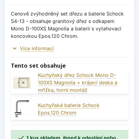
Cenově zvýhodněný set dřezu a baterie Schock
S4-13 - obsahuje granitový dřez s odkapem
Mono D-100XS Magnolia a baterii s vytahovací
koncovkou Epos.120 Chrom.
expand_more
Více informací
Tento set obsahuje
Kuchyňský dřez Schock Mono D-
100XS Magnolia + krájecí deska a
mřížka, horní montáž
Kuchyňská baterie Schock
Epos.120 Chrom

1 kus skladem, ihned k odeslání nebo