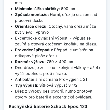
mm
Minimální šířka skříňky:
600 mm
Způsob montáže:
Horní, dřez je usazen nad
pracovní desku
Orientace dřezu:
Otočný, vana dřezu může
být vlevo i vpravo
Excentrické ovládání výpusti - výpusť se
zavírá a otevírá otočením knoflíku na dřezu.
Provedení přepadu:
Přepad je umístěn na
odkapové ploše dřezu
Rozměr výřezu:
760 x 490 mm
Dno dřezu je zesíleno skelnými vlákny - až 4x
vyšší odolnost proti nárazu.
Antibakteriální ochrana ProHygienic 21
Typ výpusti:
Sítková výpusť 3 1/2
Dřez z výroby bez otvorů, nutno zhotovit
otvory pro baterii a excentrické ovládání.
Kuchyňská baterie Schock Epos.120