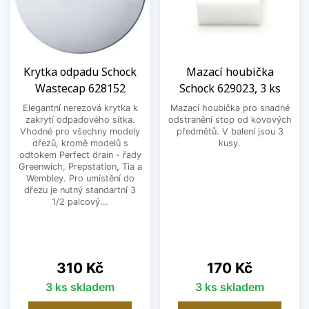
Krytka odpadu Schock
Mazací houbička
Wastecap 628152
Schock 629023, 3 ks
Elegantní nerezová krytka k
Mazací houbička pro snadné
zakrytí odpadového sítka.
odstranění stop od kovových
Vhodné pro všechny modely
předmětů. V balení jsou 3
dřezů, kromě modelů s
kusy.
odtokem Perfect drain - řady
Greenwich, Prepstation, Tia a
Wembley. Pro umístění do
dřezu je nutný standartní 3
1/2 palcový...
Cena
Cena
310 Kč
170 Kč
3 ks skladem
3 ks skladem