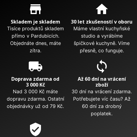
Proč nakupovat u nás?
store_mall_directory
home
Skladem je skladem
30 let zkušeností v oboru
Tisíce produktů skladem
Máme vlastní kuchyňské
přímo v Pardubicích.
studio a vyrábíme
Objednáte dnes, máte
špičkové kuchyně. Víme
zítra.
přesně, co funguje.
local_shipping
sync
Doprava zdarma od
Až 60 dní na vrácení
3 000 Kč
zboží
Nad 3 000 Kč máte
30 dní na vrácení zdarma.
dopravu zdarma. Ostatní
Potřebujete víc času? Až
objednávky už od 79 Kč.
60 dní za drobný
poplatek.
verified_user