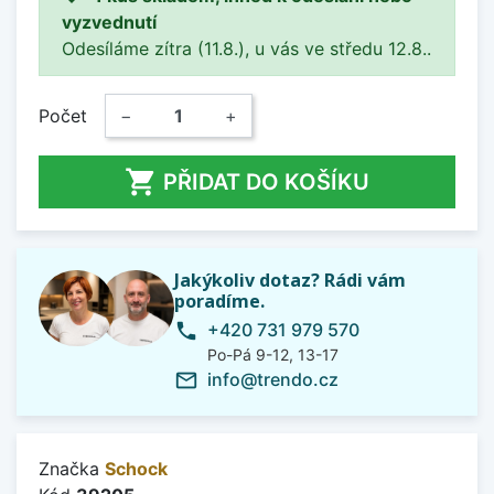
vyzvednutí
Odesíláme zítra (11.8.), u vás ve středu 12.8..
Počet
−
+

PŘIDAT DO KOŠÍKU
Jakýkoliv dotaz? Rádi vám
poradíme.
+420 731 979 570
phone
Po-Pá 9-12, 13-17
info@trendo.cz
mail_outline
Značka
Schock