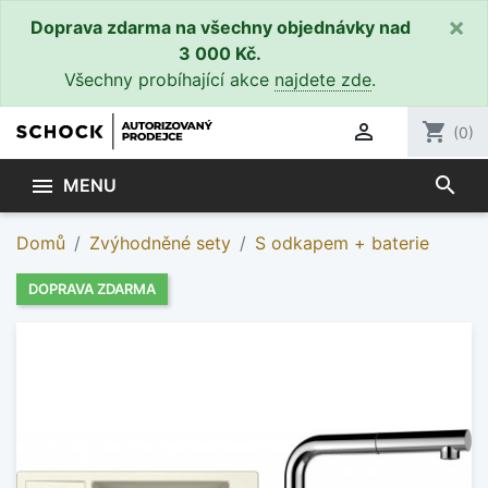
×
Doprava zdarma na všechny objednávky nad
3 000 Kč.
Všechny probíhající akce
najdete zde
.

shopping_cart
(0)
search

MENU
Domů
Zvýhodněné sety
S odkapem + baterie
DOPRAVA ZDARMA