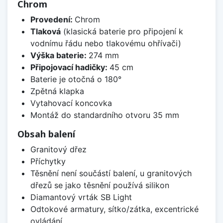
Chrom
Provedení:
Chrom
Tlaková
(klasická baterie pro připojení k
vodnímu řádu nebo tlakovému ohřívači)
Výška baterie:
274 mm
Připojovací hadičky:
45 cm
Baterie je otočná o 180°
Zpětná klapka
Vytahovací koncovka
Montáž do standardního otvoru 35 mm
Obsah balení
Granitový dřez
Příchytky
Těsnění není součástí balení, u granitových
dřezů se jako těsnění používá silikon
Diamantový vrták SB Light
Odtokové armatury, sítko/zátka, excentrické
ovládání