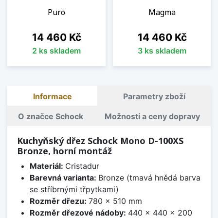
Puro
Magma
Cena
Cena
14 460 Kč
14 460 Kč
2 ks skladem
3 ks skladem
Informace
Parametry zboží
O značce Schock
Možnosti a ceny dopravy
Kuchyňský dřez Schock Mono D-100XS
Bronze, horní montáž
Materiál:
Cristadur
Barevná varianta:
Bronze (tmavá hnědá barva
se stříbrnými třpytkami)
Rozměr dřezu:
780 x 510 mm
Rozměr dřezové nádoby:
440 x 440 x 200