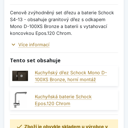
Cenově zvýhodněný set dřezu a baterie Schock
S4-13 - obsahuje granitový dřez s odkapem
Mono D-100XS Bronze a baterii s vytahovací
koncovkou Epos.120 Chrom.
expand_more
Více informací
Tento set obsahuje
Kuchyňský dřez Schock Mono D-
100XS Bronze, horní montáž
Kuchyňská baterie Schock
Epos.120 Chrom

Zboží je obvykle skladem u výrobce v