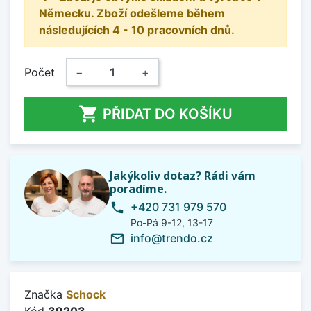
Německu. Zboží odešleme během
následujících 4 - 10 pracovních dnů.
Počet
−
+

PŘIDAT DO KOŠÍKU
Jakýkoliv dotaz? Rádi vám
poradíme.
+420 731 979 570
phone
Po-Pá 9-12, 13-17
info@trendo.cz
mail_outline
Značka
Schock
Kód
39203