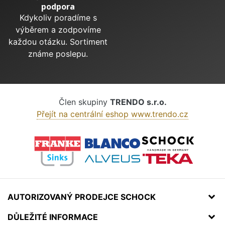
podpora
Kdykoliv poradíme s
výběrem a zodpovíme
každou otázku. Sortiment
známe poslepu.
Člen skupiny
TRENDO s.r.o.
Přejít na centrální eshop www.trendo.cz
AUTORIZOVANÝ PRODEJCE SCHOCK
DŮLEŽITÉ INFORMACE