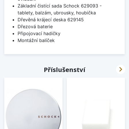
Základní čistící sada Schock 629093 -
tablety, balzám, ubrousky, houbička
Dřevěná krájecí deska 629145
Dřezová baterie
Připojovací hadičky
Montážní balíček

Příslušenství