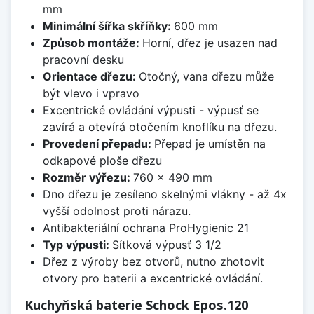
mm
Minimální šířka skříňky:
600 mm
Způsob montáže:
Horní, dřez je usazen nad
pracovní desku
Orientace dřezu:
Otočný, vana dřezu může
být vlevo i vpravo
Excentrické ovládání výpusti - výpusť se
zavírá a otevírá otočením knoflíku na dřezu.
Provedení přepadu:
Přepad je umístěn na
odkapové ploše dřezu
Rozměr výřezu:
760 x 490 mm
Dno dřezu je zesíleno skelnými vlákny - až 4x
vyšší odolnost proti nárazu.
Antibakteriální ochrana ProHygienic 21
Typ výpusti:
Sítková výpusť 3 1/2
Dřez z výroby bez otvorů, nutno zhotovit
otvory pro baterii a excentrické ovládání.
Kuchyňská baterie Schock Epos.120