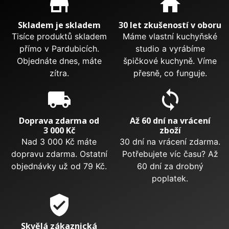
store_mall_directory
home
Skladem je skladem
30 let zkušeností v oboru
Tisíce produktů skladem
Máme vlastní kuchyňské
přímo v Pardubicích.
studio a vyrábíme
Objednáte dnes, máte
špičkové kuchyně. Víme
zítra.
přesně, co funguje.
local_shipping
sync
Doprava zdarma od
Až 60 dní na vrácení
3 000 Kč
zboží
Nad 3 000 Kč máte
30 dní na vrácení zdarma.
dopravu zdarma. Ostatní
Potřebujete víc času? Až
objednávky už od 79 Kč.
60 dní za drobný
poplatek.
verified_user
Skvělá zákaznická