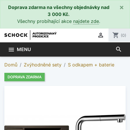
×
Doprava zdarma na všechny objednávky nad
3 000 Kč.
Všechny probíhající akce
najdete zde
.

shopping_cart
(0)
search

MENU
Domů
Zvýhodněné sety
S odkapem + baterie
DOPRAVA ZDARMA