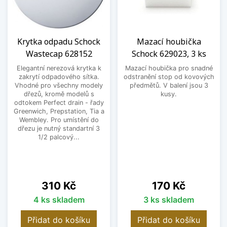
Krytka odpadu Schock
Mazací houbička
Wastecap 628152
Schock 629023, 3 ks
Elegantní nerezová krytka k
Mazací houbička pro snadné
zakrytí odpadového sítka.
odstranění stop od kovových
Vhodné pro všechny modely
předmětů. V balení jsou 3
dřezů, kromě modelů s
kusy.
odtokem Perfect drain - řady
Greenwich, Prepstation, Tia a
Wembley. Pro umístění do
dřezu je nutný standartní 3
1/2 palcový...
Cena
Cena
310 Kč
170 Kč
4 ks skladem
3 ks skladem
Přidat do košíku
Přidat do košíku