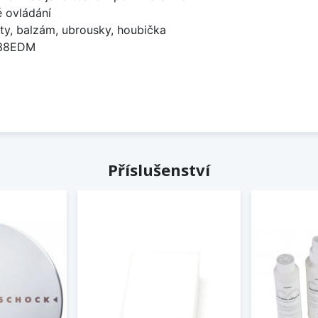
é ovládání
ty, balzám, ubrousky, houbička
738EDM
Příslušenství