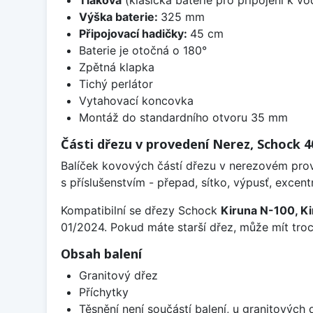
Tlaková
(klasická baterie pro připojení k v
Výška baterie:
325 mm
Připojovací hadičky:
45 cm
Baterie je otočná o 180°
Zpětná klapka
Tichý perlátor
Vytahovací koncovka
Montáž do standardního otvoru 35 mm
Části dřezu v provedení Nerez, Schock
Balíček kovových částí dřezu v nerezovém prov
s příslušenstvím - přepad, sítko, výpusť, excentr
Kompatibilní se dřezy Schock
Kiruna N-100, Ki
01/2024. Pokud máte starší dřez, může mít troch
Obsah balení
Granitový dřez
Příchytky
Těsnění není součástí balení, u granitových 