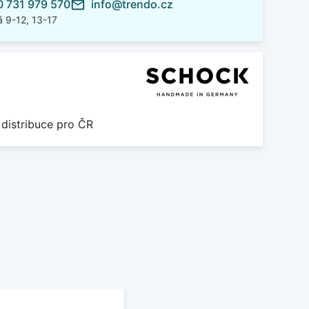
 731 979 570
info@trendo.cz
mail_outline
 9-12, 13-17
 distribuce pro ČR