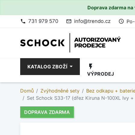
Doprava zdarma na 
731 979 570
info@trendo.cz
Po-
phone
mail_outline
access_time
flash_on
KATALOG ZBOŽÍ
VÝPRODEJ
Domů
Zvýhodněné sety
Bez odkapu + bateri
Set Schock S33-17 (dřez Kiruna N-100XL Ivy +
DOPRAVA ZDARMA