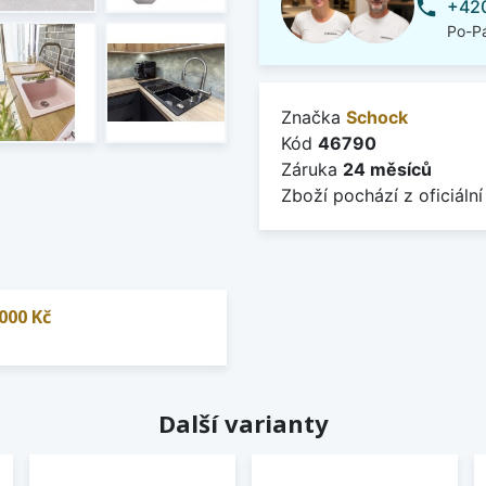
+420
phone
Po-Pá
Značka
Schock
Kód
46790
Záruka
24 měsíců
Zboží pochází z oficiální
000 Kč
Další varianty