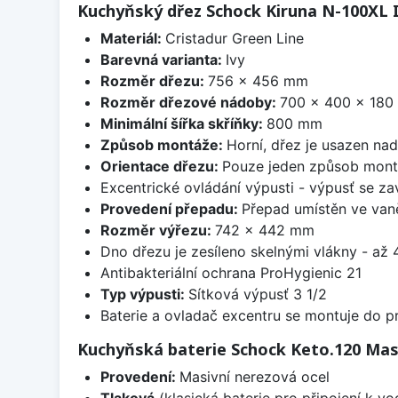
Kuchyňský dřez Schock Kiruna N-100XL I
Materiál:
Cristadur Green Line
Barevná varianta:
Ivy
Rozměr dřezu:
756 x 456 mm
Rozměr dřezové nádoby:
700 x 400 x 18
Minimální šířka skříňky:
800 mm
Způsob montáže:
Horní, dřez je usazen na
Orientace dřezu:
Pouze jeden způsob mon
Excentrické ovládání výpusti - výpusť se zav
Provedení přepadu:
Přepad umístěn ve van
Rozměr výřezu:
742 x 442 mm
Dno dřezu je zesíleno skelnými vlákny - až 4
Antibakteriální ochrana ProHygienic 21
Typ výpusti:
Sítková výpusť 3 1/2
Baterie a ovladač excentru se montuje do p
Kuchyňská baterie Schock Keto.120 Mas
Provedení:
Masivní nerezová ocel