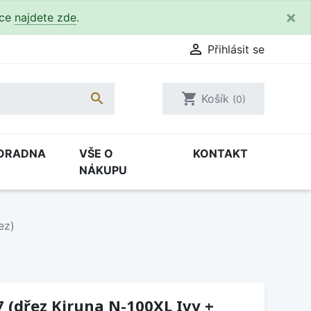
×
kce
najdete zde
.

Přihlásit se

shopping_cart
Košík
(0)
ORADNA
VŠE O
KONTAKT
NÁKUPU
ez)
7 (dřez Kiruna N-100XL Ivy +