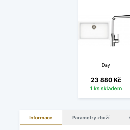
Day
Cena
23 880 Kč
1 ks skladem
Informace
Parametry zboží