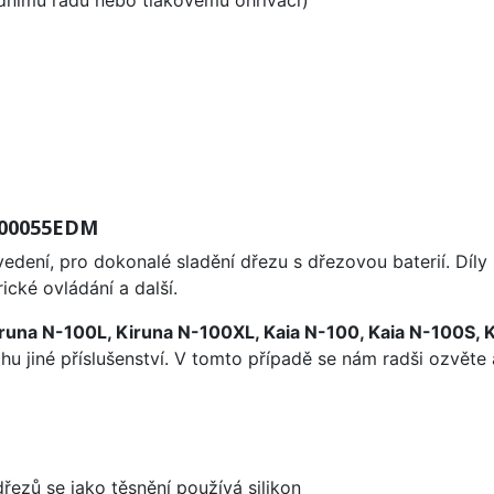
odnímu řádu nebo tlakovému ohřívači)
 400055EDM
edení, pro dokonalé sladění dřezu s dřezovou baterií. Díl
ické ovládání a další.
runa N-100L, Kiruna N-100XL, Kaia N-100, Kaia N-100S, 
u jiné příslušenství. V tomto případě se nám radši ozvěte 
dřezů se jako těsnění používá silikon