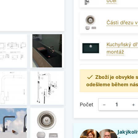
ocel
Části dřezu 
Kuchyňský dř
montáž

Zboží je obvykle
odešleme během násle
Počet
−
+
Jakýkol