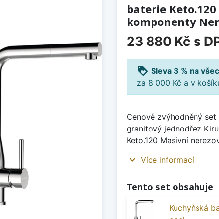
baterie Keto.120
komponenty Ner
23 880 Kč
s D
loyalty
Sleva 3 % na všec
za 8 000 Kč a v koší
Cenově zvýhodněný set d
granitový jednodřez Kiru
Keto.120 Masivní nerezov
expand_more
Více informací
Tento set obsahuje
Kuchyňská ba