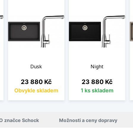
Dusk
Night
Cena
Cena
23 880 Kč
23 880 Kč
Obvykle skladem
1 ks skladem
O značce Schock
Možnosti a ceny dopravy