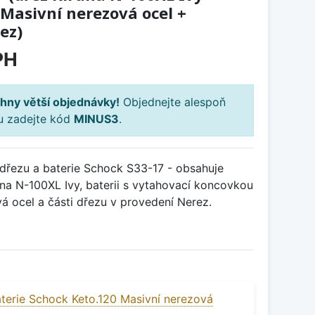
 Masivní nerezová ocel +
ez)
PH
hny větší objednávky!
Objednejte alespoň
ku zadejte kód
MINUS3
.
řezu a baterie Schock S33-17 - obsahuje
na N-100XL Ivy, baterii s vytahovací koncovkou
á ocel a části dřezu v provedení Nerez.
terie Schock Keto.120 Masivní nerezová