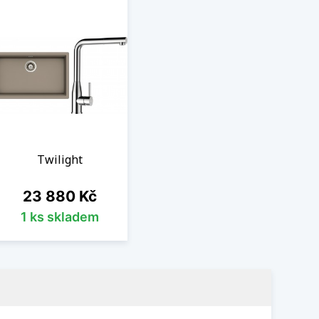
Twilight
Cena
23 880 Kč
1 ks skladem