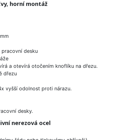
vy, horní montáž
0 mm
d pracovní desku
táže
írá a otevírá otočením knoflíku na dřezu.
ě dřezu
x vyšší odolnost proti nárazu.
racovní desky.
ivní nerezová ocel