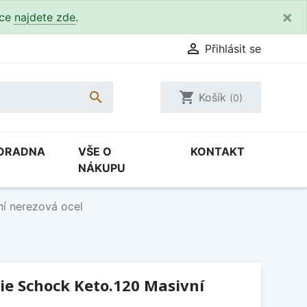
×
kce
najdete zde
.

Přihlásit se

shopping_cart
Košík
(0)
ORADNA
VŠE O
KONTAKT
NÁKUPU
ní nerezová ocel
ie Schock Keto.120 Masivní