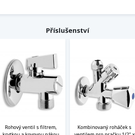
Příslušenství
Rohový ventil s filtrem,
Kombinovaný roháček s
krytkou a kovovou pákou
ventilem pro pračku 1/2" x