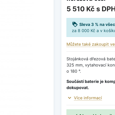
5 510 Kč
s DP
loyalty
Sleva 3 % na všec
za 8 000 Kč a v koší
Můžete také zakoupit ve
Stojánková dřezová bate
325 mm, vytahovací kon
o 180 °.
Součástí baterie je komp
dokupovat.
expand_more
Více informací