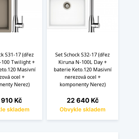
ck S31-17 (dřez
Set Schock S32-17 (dřez
Set
-100 Twilight +
Kiruna N-100L Day +
Ki
eto.120 Masivní
baterie Keto.120 Masivní
bat
zová ocel +
nerezová ocel +
enty Nerez)
komponenty Nerez)
k
a
Cena
 910 Kč
22 640 Kč
le skladem
Obvykle skladem
O