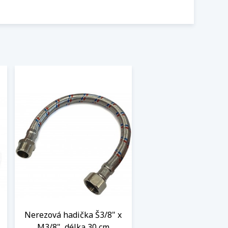
Nerezová hadička Š3/8" x
M3/8", délka 30 cm