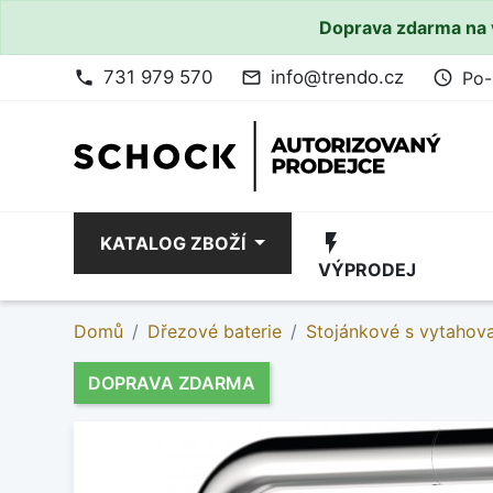
Doprava zdarma na 
731 979 570
info@trendo.cz
Po-
phone
mail_outline
access_time
flash_on
KATALOG ZBOŽÍ
VÝPRODEJ
Domů
Dřezové baterie
Stojánkové s vytahov
DOPRAVA ZDARMA