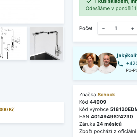

1 kus skladem, ih
Odesíláme v pondělí 10.
Počet
−
+
Jakýkol
+420
phone
Po-Pá
Značka
Schock
Kód
44009
000 Kč
Kód výrobce
518120ED
EAN
4014949624230
Záruka
24 měsíců
Zboží pochází z oficiální