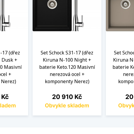
-17 (dřez
Set Schock S31-17 (dřez
Set Scho
 Dusk +
Kiruna N-100 Night +
Kiruna N
20 Masivní
baterie Keto.120 Masivní
baterie K
cel +
nerezová ocel +
nere
 Nerez)
komponenty Nerez)
kompon
Cena
Cen
 Kč
20 910 Kč
20
kladem
Obvykle skladem
Obvyk