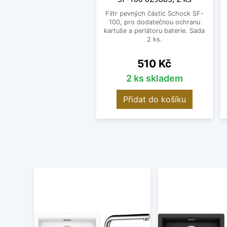
Filtr pevných částic Schock SF-
100, pro dodatečnou ochranu
kartuše a perlátoru baterie. Sada
2 ks.
Cena
510 Kč
2 ks skladem
Přidat do košíku