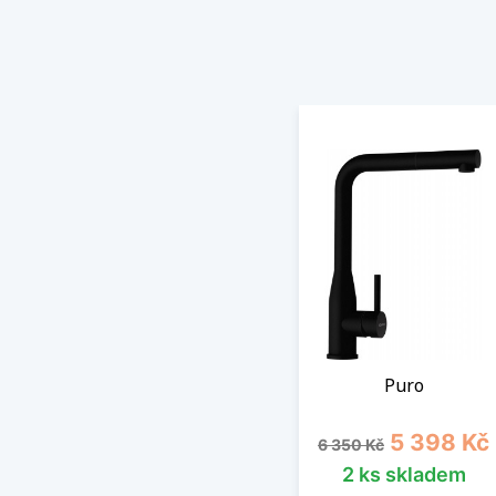
Puro
Běžná cena
Cena
5 398 Kč
6 350 Kč
2 ks skladem