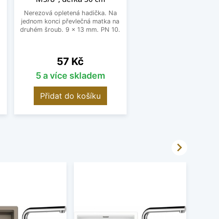
Nerezová opletená hadička. Na
jednom konci převlečná matka na
o
druhém šroub. 9 x 13 mm. PN 10.
Cena
57 Kč
5 a více skladem
Přidat do košíku
