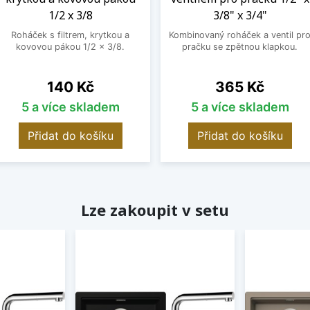
1/2 x 3/8
3/8" x 3/4"
Roháček s filtrem, krytkou a
Kombinovaný roháček a ventil pr
kovovou pákou 1/2 x 3/8.
pračku se zpětnou klapkou.
Cena
Cena
140 Kč
365 Kč
5 a více skladem
5 a více skladem
Přidat do košíku
Přidat do košíku
Lze zakoupit v setu