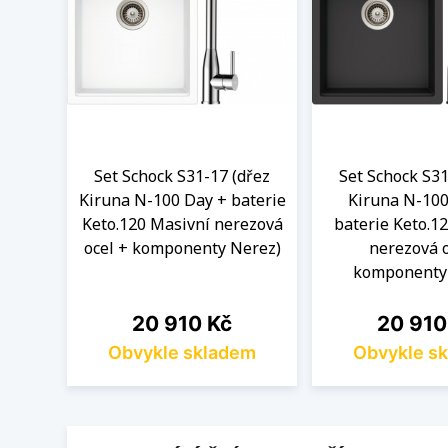
Set Schock S31-17 (dřez
Set Schock S31
Kiruna N-100 Day + baterie
Kiruna N-100
Keto.120 Masivní nerezová
baterie Keto.1
ocel + komponenty Nerez)
nerezová o
komponenty
Cena
Cena
20 910 Kč
20 910
Obvykle skladem
Obvykle s