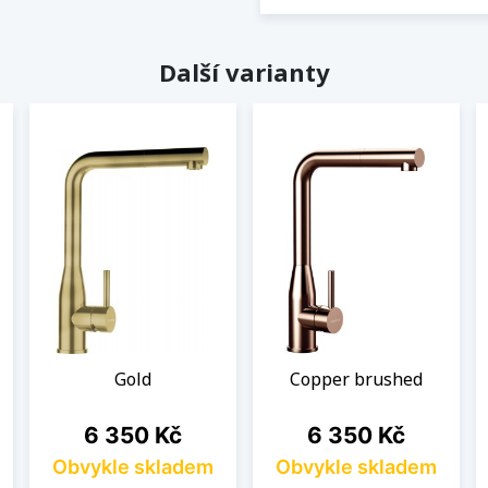
Další varianty
Gold
Copper brushed
Cena
Cena
6 350 Kč
6 350 Kč
Obvykle skladem
Obvykle skladem