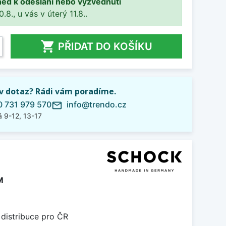
ned k odeslání nebo vyzvednutí
8., u vás v úterý 11.8..

PŘIDAT DO KOŠÍKU
iv dotaz? Rádi vám poradíme.
 731 979 570
info@trendo.cz
mail_outline
 9-12, 13-17
M
 distribuce pro ČR