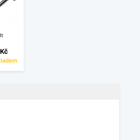
lt
 Kč
kladem