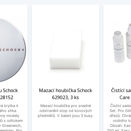
u Schock
Mazací houbička Schock
Čistící s
628152
629023, 3 ks
Care
vá krytka k
Mazací houbička pro snadné
Čistící sad
ého sítka.
odstranění stop od kovových
Set. Pro čiš
hny modely
předmětů. V balení jsou 3 kusy.
dřezů. Chrá
lů s odtokem
vodního k
dy Greenwich,
Obsah: Eas
 Wembley. Pro
250 ml, Easy