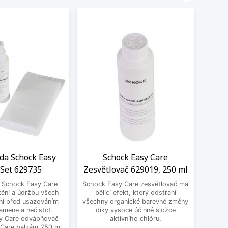
ada Schock Easy
Schock Easy Care
Filt
 Set 629735
Zesvětlovač 629019, 250 ml
S
a Schock Easy Care
Schock Easy Care zesvětlovač má
Filtr
tění a údržbu všech
bělící efekt, který odstraní
100,
ní před usazováním
všechny organické barevné změny
kartuš
amene a nečistot.
díky vysoce účinné složce
y Care odvápňovač
aktivního chlóru.
 Care balzám 250 ml,