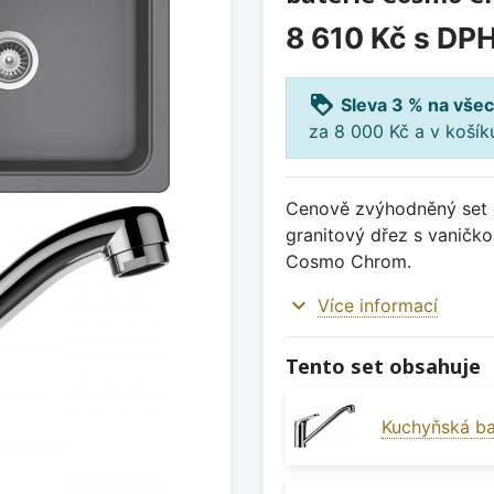
8 610 Kč
s DP
loyalty
Sleva 3 % na všec
za 8 000 Kč a v koší
Cenově zvýhodněný set d
granitový dřez s vaničk
Cosmo Chrom.
expand_more
Více informací
Tento set obsahuje
Kuchyňská b