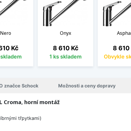
Nero
Onyx
Aspha
na
Cena
Cena
610 Kč
8 610 Kč
8 610
s skladem
1 ks skladem
Obvykle s
O značce Schock
Možnosti a ceny dopravy
L Croma, horní montáž
říbrnými třpytkami)