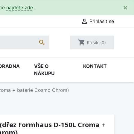
×
kce
najdete zde
.

Přihlásit se

shopping_cart
Košík
(0)
ORADNA
VŠE O
KONTAKT
NÁKUPU
Croma + baterie Cosmo Chrom)
 (dřez Formhaus D-150L Croma +
hrom)