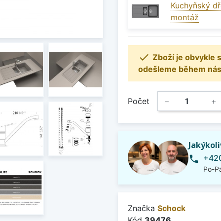
Kuchyňský dř
montáž

Zboží je obvykle
odešleme během násle
Počet
−
+
Jakýkol
+420
phone
Po-Pá
Značka
Schock
Kód
39476