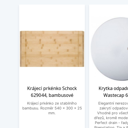
Krájecí prkénko Schock
Krytka odpad
629044, bambusové
Wastecap 
Krájecí prkénko ze stabilního
Elegantní nerezo
bambusu. Rozměr 540 x 300 x 25
zakrytí odpadov
mm.
Vhodné pro všec
dřezů, kromě mode
Perfect drain - řa
Prepstation, Tia a