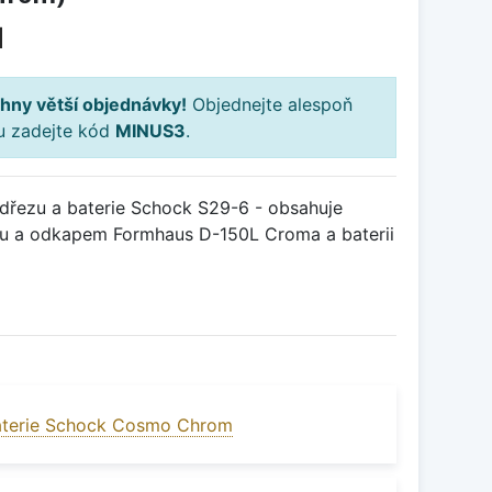
H
hny větší objednávky!
Objednejte alespoň
ku zadejte kód
MINUS3
.
řezu a baterie Schock S29-6 - obsahuje
ou a odkapem Formhaus D-150L Croma a baterii
aterie Schock Cosmo Chrom