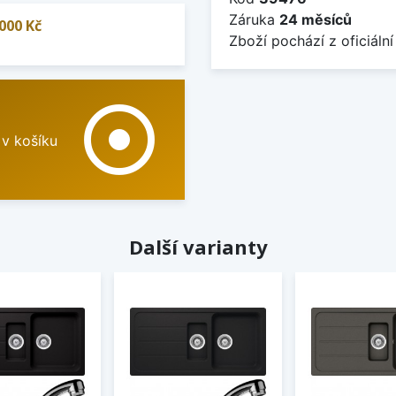
Záruka
24 měsíců
000 Kč
Zboží pochází z oficiální
adjust
 v košíku
Další varianty