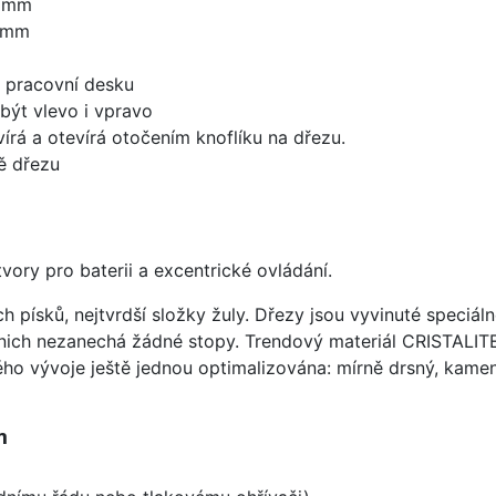
0 mm
0 mm
d pracovní desku
být vlevo i vpravo
írá a otevírá otočením knoflíku na dřezu.
ě dřezu
vory pro baterii a excentrické ovládání.
ísků, nejtvrdší složky žuly. Dřezy jsou vyvinuté speciáln
 nich nezanechá žádné stopy. Trendový materiál CRISTALI
ého vývoje ještě jednou optimalizována: mírně drsný, kameni
m