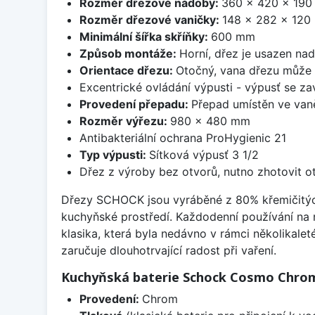
Rozměr dřezové nádoby:
360 x 420 x 19
Rozměr dřezové vaničky:
148 x 282 x 12
Minimální šířka skříňky:
600 mm
Způsob montáže:
Horní, dřez je usazen na
Orientace dřezu:
Otočný, vana dřezu může 
Excentrické ovládání výpusti - výpusť se zav
Provedení přepadu:
Přepad umístěn ve van
Rozměr výřezu:
980 x 480 mm
Antibakteriální ochrana ProHygienic 21
Typ výpusti:
Sítková výpusť 3 1/2
Dřez z výroby bez otvorů, nutno zhotovit ot
Dřezy SCHOCK jsou vyráběné z 80% křemičitých p
kuchyňské prostředí. Každodenní používání na
klasika, která byla nedávno v rámci několikalet
zaručuje dlouhotrvající radost při vaření.
Kuchyňská baterie Schock Cosmo Chro
Provedení:
Chrom