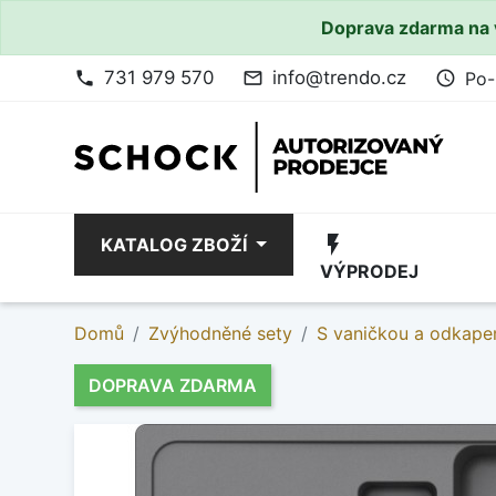
Doprava zdarma na 
731 979 570
info@trendo.cz
Po-
phone
mail_outline
access_time
flash_on
KATALOG ZBOŽÍ
VÝPRODEJ
Domů
Zvýhodněné sety
S vaničkou a odkape
DOPRAVA ZDARMA