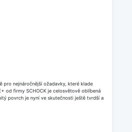
ě pro nejnáročnější ožadavky, které klade
TE+ od firmy SCHOCK je celosvětově oblíbená
tý povrch je nyní ve skutečnosti ještě tvrdší a