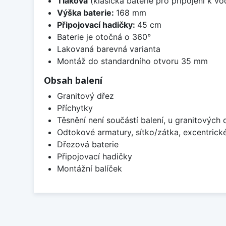
Tlaková
(klasická baterie pro připojení k v
Výška baterie:
168 mm
Připojovací hadičky:
45 cm
Baterie je otočná o 360°
Lakovaná barevná varianta
Montáž do standardního otvoru 35 mm
Obsah balení
Granitový dřez
Příchytky
Těsnění není součástí balení, u granitových 
Odtokové armatury, sítko/zátka, excentrick
Dřezová baterie
Připojovací hadičky
Montážní balíček