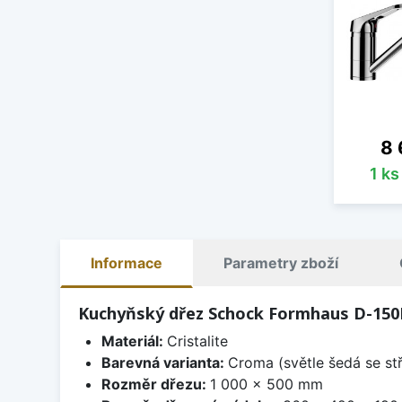
Ce
8 
1 k
Informace
Parametry zboží
Kuchyňský dřez Schock Formhaus D-150
Materiál:
Cristalite
Barevná varianta:
Croma (světle šedá se st
Rozměr dřezu:
1 000 x 500 mm