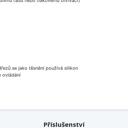
odnímu řádu nebo tlakovému ohřívači)
dřezů se jako těsnění používá silikon
é ovládání
Příslušenství