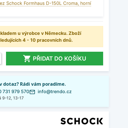
ez Schock Formhaus D-150L Croma, horní
 skladem u výrobce v Německu. Zboží
dujících 4 - 10 pracovních dnů.

PŘIDAT DO KOŠÍKU
iv dotaz? Rádi vám poradíme.
 731 979 570
info@trendo.cz
mail_outline
 9-12, 13-17