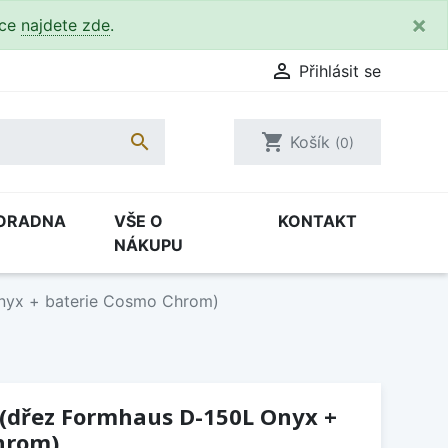
×
kce
najdete zde
.

Přihlásit se

shopping_cart
Košík
(0)
ORADNA
VŠE O
KONTAKT
NÁKUPU
nyx + baterie Cosmo Chrom)
 (dřez Formhaus D-150L Onyx +
hrom)