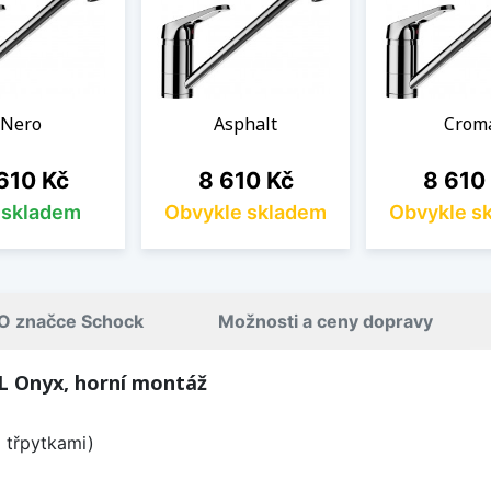
Nero
Asphalt
Crom
na
Cena
Cena
610 Kč
8 610 Kč
8 610
s skladem
Obvykle skladem
Obvykle s
O značce Schock
Možnosti a ceny dopravy
L Onyx, horní montáž
i třpytkami)