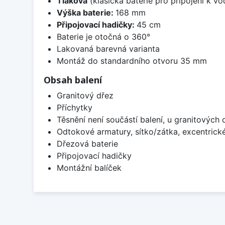
Tlaková
(klasická baterie pro připojení k v
Výška baterie:
168 mm
Připojovací hadičky:
45 cm
Baterie je otočná o 360°
Lakovaná barevná varianta
Montáž do standardního otvoru 35 mm
Obsah balení
Granitový dřez
Příchytky
Těsnění není součástí balení, u granitových 
Odtokové armatury, sítko/zátka, excentrick
Dřezová baterie
Připojovací hadičky
Montážní balíček