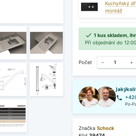
Kuchyňský dř
montáž

1 kus skladem, ih
Při objednání do 12:00
Počet
−
+
Jakýkol
+420
phone
Po-Pá
Značka
Schock
Kód
39474