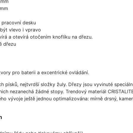
0 mm
0 mm
d pracovní desku
být vlevo i vpravo
írá a otevírá otočením knoflíku na dřezu.
ě dřezu
vory pro baterii a excentrické ovládání.
ísků, nejtvrdší složky žuly. Dřezy jsou vyvinuté speciáln
 nich nezanechá žádné stopy. Trendový materiál CRISTALI
ého vývoje ještě jednou optimalizována: mírně drsný, kameni
m