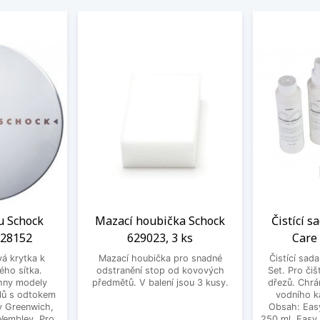
u Schock
Mazací houbička Schock
Čistící s
628152
629023, 3 ks
Care
vá krytka k
Mazací houbička pro snadné
Čistící sad
ého sítka.
odstranění stop od kovových
Set. Pro čiš
hny modely
předmětů. V balení jsou 3 kusy.
dřezů. Chrá
lů s odtokem
vodního k
dy Greenwich,
Obsah: Eas
 Wembley. Pro
250 ml, Easy