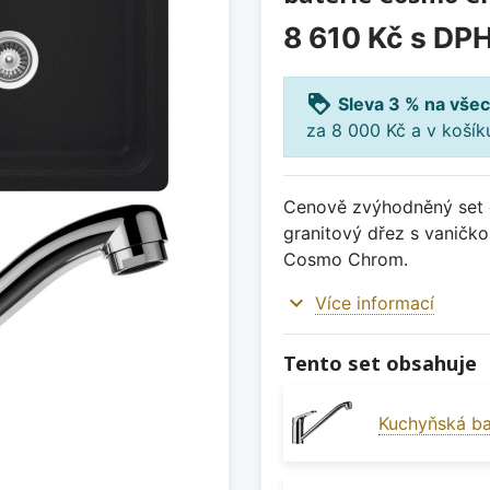
8 610 Kč
s DP
loyalty
Sleva 3 % na všec
za 8 000 Kč a v koší
Cenově zvýhodněný set d
granitový dřez s vaničk
Cosmo Chrom.
expand_more
Více informací
Tento set obsahuje
Kuchyňská b