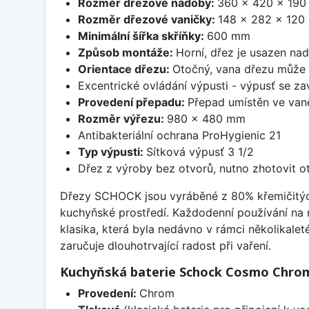
Rozměr dřezové nádoby:
360 x 420 x 19
Rozměr dřezové vaničky:
148 x 282 x 12
Minimální šířka skříňky:
600 mm
Způsob montáže:
Horní, dřez je usazen na
Orientace dřezu:
Otočný, vana dřezu může 
Excentrické ovládání výpusti - výpusť se zav
Provedení přepadu:
Přepad umístěn ve van
Rozměr výřezu:
980 x 480 mm
Antibakteriální ochrana ProHygienic 21
Typ výpusti:
Sítková výpusť 3 1/2
Dřez z výroby bez otvorů, nutno zhotovit ot
Dřezy SCHOCK jsou vyráběné z 80% křemičitých p
kuchyňské prostředí. Každodenní používání na
klasika, která byla nedávno v rámci několikalet
zaručuje dlouhotrvající radost při vaření.
Kuchyňská baterie Schock Cosmo Chro
Provedení:
Chrom