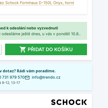
ez Schock Formhaus D-150L Onyx, horní
ned k odeslání nebo vyzvednutí
 odesíláme ještě dnes, u vás v pondělí 10.8..

PŘIDAT DO KOŠÍKU
iv dotaz? Rádi vám poradíme.
 731 979 570
info@trendo.cz
mail_outline
 9-12, 13-17