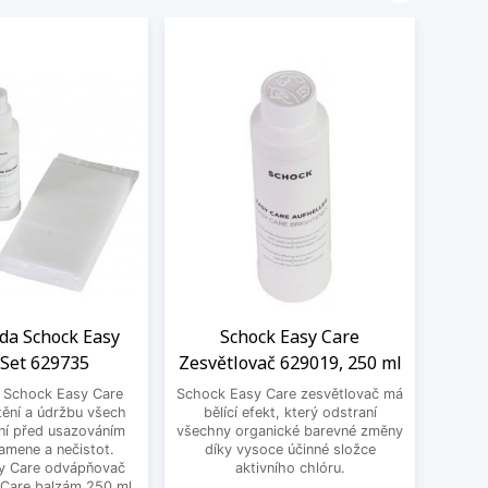
ada Schock Easy
Schock Easy Care
Filt
 Set 629735
Zesvětlovač 629019, 250 ml
S
a Schock Easy Care
Schock Easy Care zesvětlovač má
Filtr
tění a údržbu všech
bělící efekt, který odstraní
100,
ní před usazováním
všechny organické barevné změny
kartuš
amene a nečistot.
díky vysoce účinné složce
y Care odvápňovač
aktivního chlóru.
 Care balzám 250 ml,