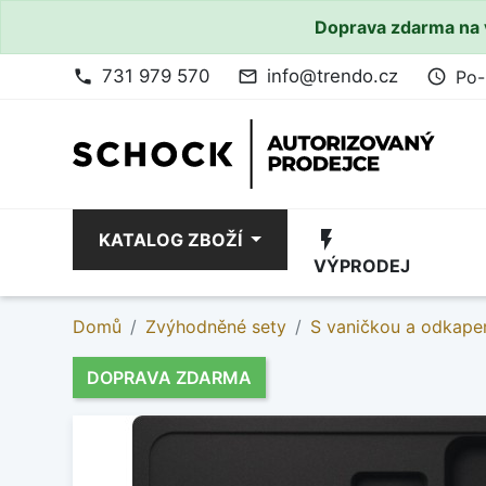
Doprava zdarma na 
731 979 570
info@trendo.cz
Po-
phone
mail_outline
access_time
flash_on
KATALOG ZBOŽÍ
VÝPRODEJ
Domů
Zvýhodněné sety
S vaničkou a odkape
DOPRAVA ZDARMA