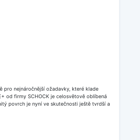
ě pro nejnáročnější ožadavky, které klade
TE+ od firmy SCHOCK je celosvětově oblíbená
tý povrch je nyní ve skutečnosti ještě tvrdší a