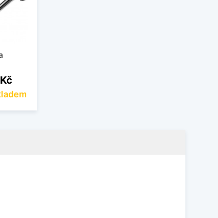
a
 Kč
kladem