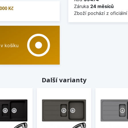
Záruka
24 měsíců
000 Kč
Zboží pochází z oficiální
adjust
 v košíku
Další varianty