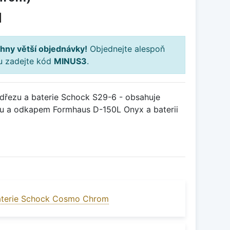
H
hny větší objednávky!
Objednejte alespoň
ku zadejte kód
MINUS3
.
řezu a baterie Schock S29-6 - obsahuje
ou a odkapem Formhaus D-150L Onyx a baterii
aterie Schock Cosmo Chrom