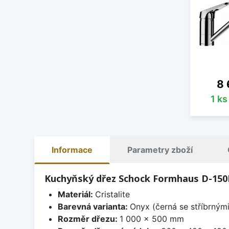
Ce
8 
1 k
Informace
Parametry zboží
Kuchyňský dřez Schock Formhaus D-150
Materiál:
Cristalite
Barevná varianta:
Onyx (černá se stříbrným
Rozměr dřezu:
1 000 x 500 mm