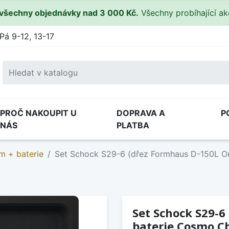
všechny objednávky nad 3 000 Kč.
Všechny probíhající a
Pá 9-12, 13-17
PROČ NAKOUPIT U
DOPRAVA A
P
NÁS
PLATBA
m + baterie
Set Schock S29-6 (dřez Formhaus D-150L O
Set Schock S29-6
baterie Cosmo C