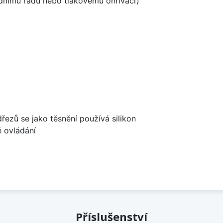
odnímu řádu nebo tlakovému ohřívači)
dřezů se jako těsnění používá silikon
é ovládání
Příslušenství