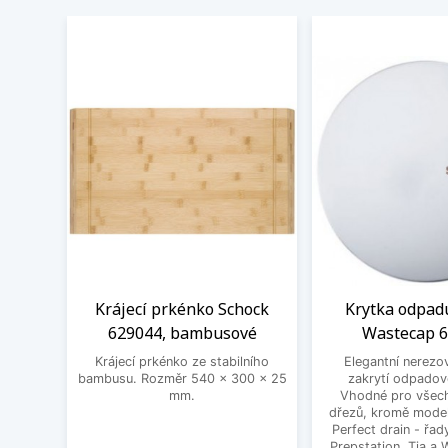
Krájecí prkénko Schock
Krytka odpad
629044, bambusové
Wastecap 
Krájecí prkénko ze stabilního
Elegantní nerezo
bambusu. Rozměr 540 x 300 x 25
zakrytí odpadov
mm.
Vhodné pro všec
dřezů, kromě mode
Perfect drain - řa
Prepstation, Tia a