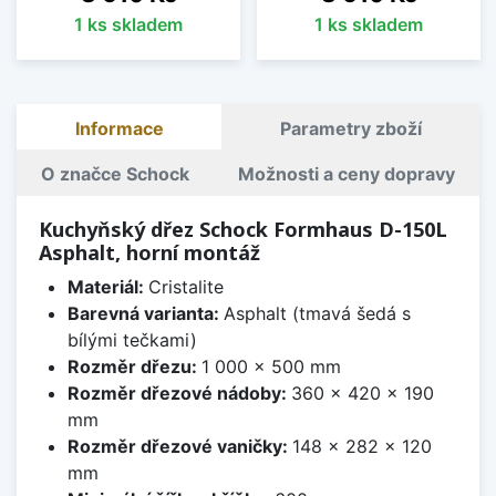
1 ks skladem
1 ks skladem
Informace
Parametry zboží
O značce Schock
Možnosti a ceny dopravy
Kuchyňský dřez Schock Formhaus D-150L
Asphalt, horní montáž
Materiál:
Cristalite
Barevná varianta:
Asphalt (tmavá šedá s
bílými tečkami)
Rozměr dřezu:
1 000 x 500 mm
Rozměr dřezové nádoby:
360 x 420 x 190
mm
Rozměr dřezové vaničky:
148 x 282 x 120
mm