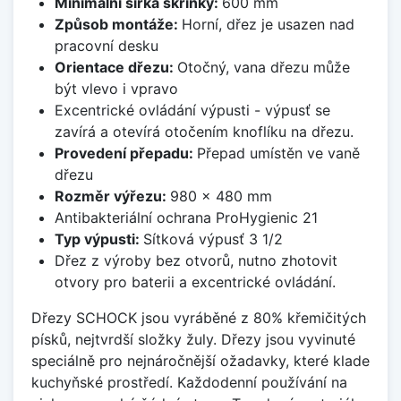
Minimální šířka skříňky:
600 mm
Způsob montáže:
Horní, dřez je usazen nad
pracovní desku
Orientace dřezu:
Otočný, vana dřezu může
být vlevo i vpravo
Excentrické ovládání výpusti - výpusť se
zavírá a otevírá otočením knoflíku na dřezu.
Provedení přepadu:
Přepad umístěn ve vaně
dřezu
Rozměr výřezu:
980 x 480 mm
Antibakteriální ochrana ProHygienic 21
Typ výpusti:
Sítková výpusť 3 1/2
Dřez z výroby bez otvorů, nutno zhotovit
otvory pro baterii a excentrické ovládání.
Dřezy SCHOCK jsou vyráběné z 80% křemičitých
písků, nejtvrdší složky žuly. Dřezy jsou vyvinuté
speciálně pro nejnáročnější ožadavky, které klade
kuchyňské prostředí. Každodenní používání na