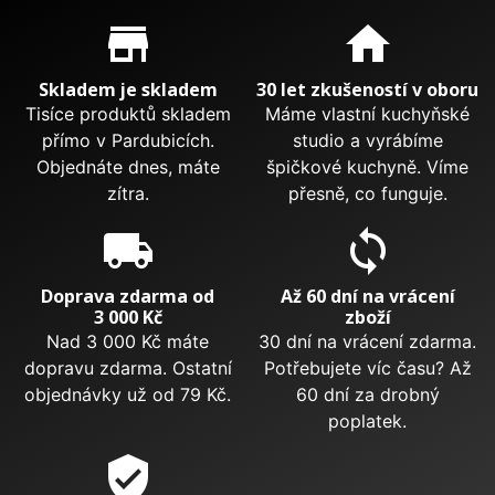
Proč nakupovat u nás?
store_mall_directory
home
Skladem je skladem
30 let zkušeností v oboru
Tisíce produktů skladem
Máme vlastní kuchyňské
přímo v Pardubicích.
studio a vyrábíme
Objednáte dnes, máte
špičkové kuchyně. Víme
zítra.
přesně, co funguje.
local_shipping
sync
Doprava zdarma od
Až 60 dní na vrácení
3 000 Kč
zboží
Nad 3 000 Kč máte
30 dní na vrácení zdarma.
dopravu zdarma. Ostatní
Potřebujete víc času? Až
objednávky už od 79 Kč.
60 dní za drobný
poplatek.
verified_user