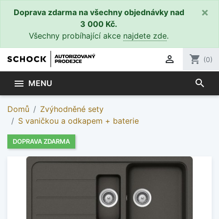
×
Doprava zdarma na všechny objednávky nad
3 000 Kč.
Všechny probíhající akce
najdete zde
.

shopping_cart
(0)
search

MENU
Domů
Zvýhodněné sety
S vaničkou a odkapem + baterie
DOPRAVA ZDARMA