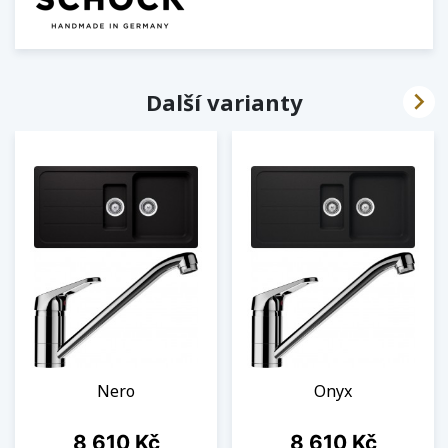

Další varianty
Nero
Onyx
Cena
Cena
8 610 Kč
8 610 Kč