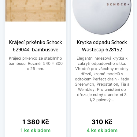
Krájecí prkénko Schock
Krytka odpadu Schock
629044, bambusové
Wastecap 628152
Krájecí prkénko ze stabilního
Elegantní nerezová krytka k
bambusu. Rozměr 540 x 300
zakrytí odpadového sítka.
x 25 mm.
Vhodné pro všechny modely
dřezů, kromě modelů s
odtokem Perfect drain - řady
Greenwich, Prepstation, Tia a
Wembley. Pro umístění do
dřezu je nutný standartní 3
1/2 palcový...
Cena
Cena
1 380 Kč
310 Kč
1 ks skladem
4 ks skladem