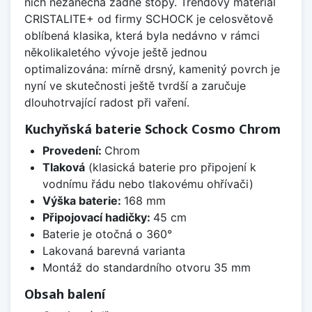
nich nezanechá žádné stopy. Trendový materiál
CRISTALITE+ od firmy SCHOCK je celosvětově
oblíbená klasika, která byla nedávno v rámci
několikaletého vývoje ještě jednou
optimalizována: mírně drsný, kamenitý povrch je
nyní ve skutečnosti ještě tvrdší a zaručuje
dlouhotrvající radost při vaření.
Kuchyňská baterie Schock Cosmo Chrom
Provedení:
Chrom
Tlaková
(klasická baterie pro připojení k
vodnímu řádu nebo tlakovému ohřívači)
Výška baterie:
168 mm
Připojovací hadičky:
45 cm
Baterie je otočná o 360°
Lakovaná barevná varianta
Montáž do standardního otvoru 35 mm
Obsah balení