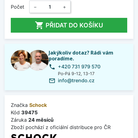
Počet
−
+

PŘIDAT DO KOŠÍKU
Jakýkoliv dotaz? Rádi vám
poradíme.
+420 731 979 570
phone
Po-Pá 9-12, 13-17
info@trendo.cz
mail_outline
Značka
Schock
Kód
39475
Záruka
24 měsíců
Zboží pochází z oficiální distribuce pro ČR