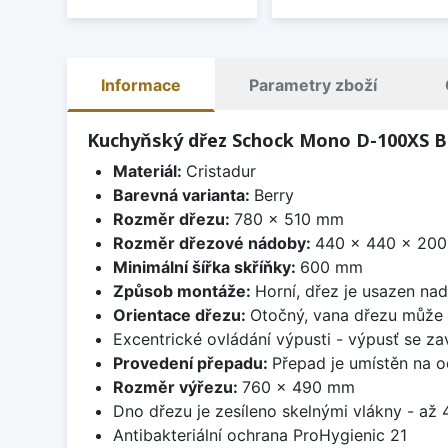
Informace
Parametry zboží
Kuchyňský dřez Schock Mono D-100XS B
Materiál:
Cristadur
Barevná varianta:
Berry
Rozměr dřezu:
780 x 510 mm
Rozměr dřezové nádoby:
440 x 440 x 20
Minimální šířka skříňky:
600 mm
Způsob montáže:
Horní, dřez je usazen na
Orientace dřezu:
Otočný, vana dřezu může 
Excentrické ovládání výpusti - výpusť se zav
Provedení přepadu:
Přepad je umístěn na 
Rozměr výřezu:
760 x 490 mm
Dno dřezu je zesíleno skelnými vlákny - až 4
Antibakteriální ochrana ProHygienic 21