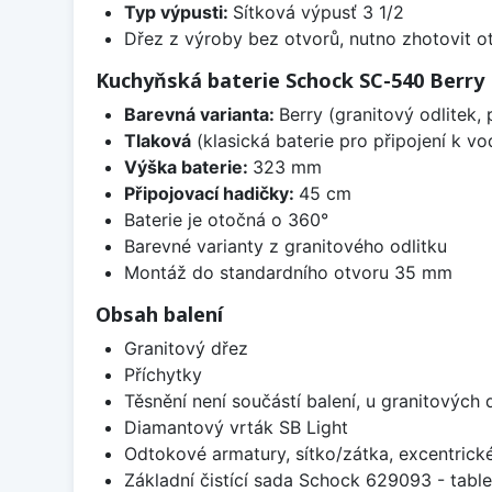
Typ výpusti:
Sítková výpusť 3 1/2
Dřez z výroby bez otvorů, nutno zhotovit ot
Kuchyňská baterie Schock SC-540 Berry
Barevná varianta:
Berry (granitový odlitek,
Tlaková
(klasická baterie pro připojení k v
Výška baterie:
323 mm
Připojovací hadičky:
45 cm
Baterie je otočná o 360°
Barevné varianty z granitového odlitku
Montáž do standardního otvoru 35 mm
Obsah balení
Granitový dřez
Příchytky
Těsnění není součástí balení, u granitových 
Diamantový vrták SB Light
Odtokové armatury, sítko/zátka, excentrick
Základní čistící sada Schock 629093 - table