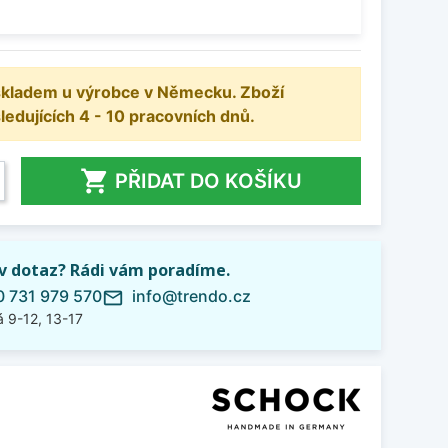
 skladem u výrobce v Německu. Zboží
dujících 4 - 10 pracovních dnů.

PŘIDAT DO KOŠÍKU
iv dotaz? Rádi vám poradíme.
 731 979 570
info@trendo.cz
mail_outline
 9-12, 13-17