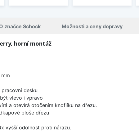
O značce Schock
Možnosti a ceny dopravy
erry, horní montáž
0 mm
d pracovní desku
být vlevo i vpravo
írá a otevírá otočením knoflíku na dřezu.
odkapové ploše dřezu
x vyšší odolnost proti nárazu.