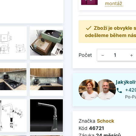
montáž

Zboží je obvykle
odešleme během násle
Počet
−
+
Jakýkol
+420
phone
Po-Pá
Značka
Schock
Kód
46721
Záruka
24 měsíců