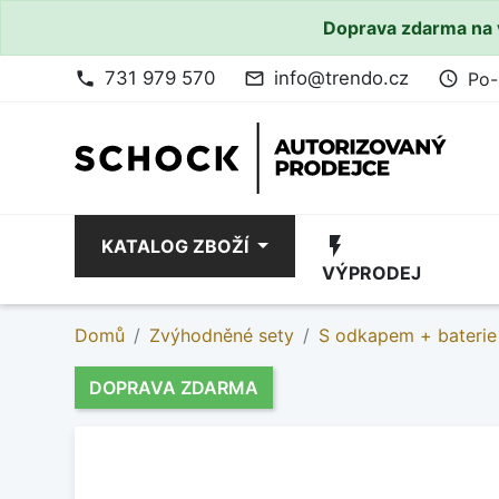
Doprava zdarma na 
731 979 570
info@trendo.cz
Po-
phone
mail_outline
access_time
flash_on
KATALOG ZBOŽÍ
VÝPRODEJ
Domů
Zvýhodněné sety
S odkapem + baterie
DOPRAVA ZDARMA