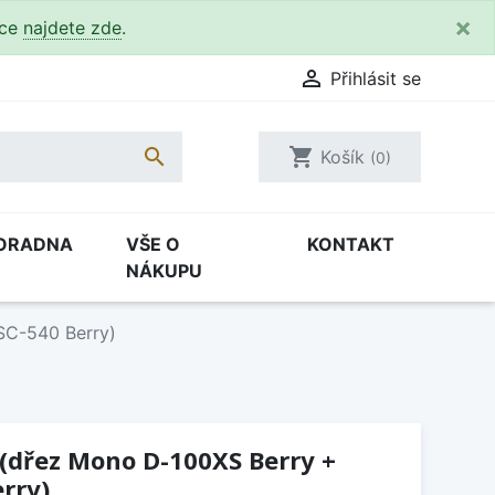
×
kce
najdete zde
.

Přihlásit se

shopping_cart
Košík
(0)
ORADNA
VŠE O
KONTAKT
NÁKUPU
SC-540 Berry)
 (dřez Mono D-100XS Berry +
erry)