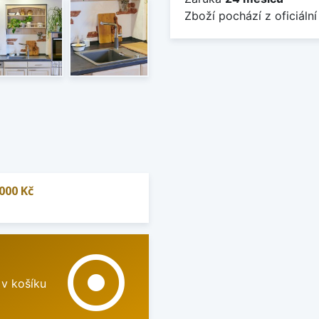
Zboží pochází z oficiální
000 Kč
adjust
 v košíku