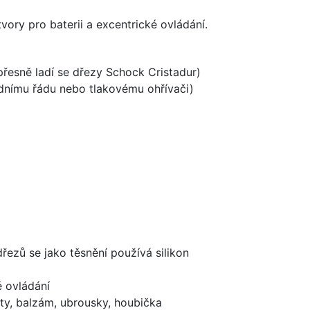
vory pro baterii a excentrické ovládání.
 přesně ladí se dřezy Schock Cristadur)
odnímu řádu nebo tlakovému ohřívači)
dřezů se jako těsnění používá silikon
é ovládání
ty, balzám, ubrousky, houbička