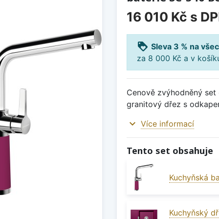
16 010 Kč
s D
loyalty
Sleva 3 % na všec
za 8 000 Kč a v koší
Cenově zvýhodněný set d
granitový dřez s odkape
expand_more
Více informací
Tento set obsahuje
Kuchyňská ba
Kuchyňský dř