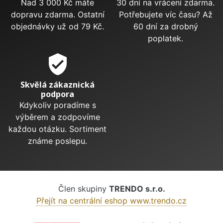
Nad 3 000 Kč máte
30 dní na vrácení zdarma.
dopravu zdarma. Ostatní
Potřebujete víc času? Až
objednávky už od 79 Kč.
60 dní za drobný
poplatek.
verified_user
Skvělá zákaznická
podpora
Kdykoliv poradíme s
výběrem a zodpovíme
každou otázku. Sortiment
známe poslepu.
Člen skupiny
TRENDO s.r.o.
Přejít na centrální eshop www.trendo.cz