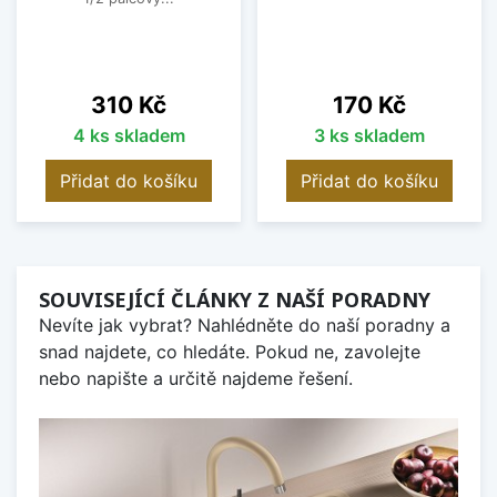
Cena
Cena
310 Kč
170 Kč
4 ks skladem
3 ks skladem
Přidat do košíku
Přidat do košíku
SOUVISEJÍCÍ ČLÁNKY Z NAŠÍ PORADNY
Nevíte jak vybrat? Nahlédněte do naší poradny a
snad najdete, co hledáte. Pokud ne, zavolejte
nebo napište a určitě najdeme řešení.