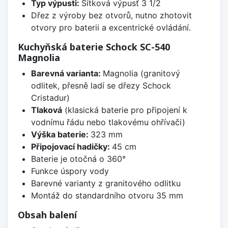
Typ výpusti:
Sítková výpusť 3 1/2
Dřez z výroby bez otvorů, nutno zhotovit
otvory pro baterii a excentrické ovládání.
Kuchyňská baterie Schock SC-540
Magnolia
Barevná varianta:
Magnolia (granitový
odlitek, přesně ladí se dřezy Schock
Cristadur)
Tlaková
(klasická baterie pro připojení k
vodnímu řádu nebo tlakovému ohřívači)
Výška baterie:
323 mm
Připojovací hadičky:
45 cm
Baterie je otočná o 360°
Funkce úspory vody
Barevné varianty z granitového odlitku
Montáž do standardního otvoru 35 mm
Obsah balení