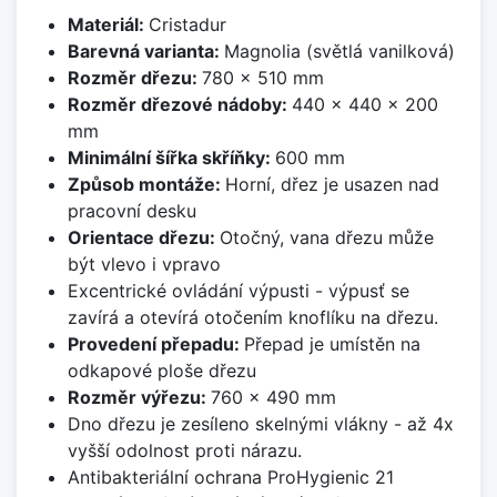
Materiál:
Cristadur
Barevná varianta:
Magnolia (světlá vanilková)
Rozměr dřezu:
780 x 510 mm
Rozměr dřezové nádoby:
440 x 440 x 200
mm
Minimální šířka skříňky:
600 mm
Způsob montáže:
Horní, dřez je usazen nad
pracovní desku
Orientace dřezu:
Otočný, vana dřezu může
být vlevo i vpravo
Excentrické ovládání výpusti - výpusť se
zavírá a otevírá otočením knoflíku na dřezu.
Provedení přepadu:
Přepad je umístěn na
odkapové ploše dřezu
Rozměr výřezu:
760 x 490 mm
Dno dřezu je zesíleno skelnými vlákny - až 4x
vyšší odolnost proti nárazu.
Antibakteriální ochrana ProHygienic 21