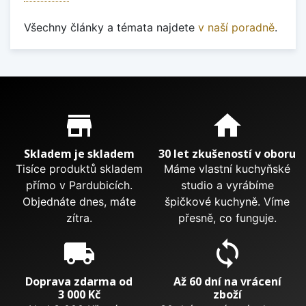
Všechny články a témata najdete
v naší poradně
.
Proč nakupovat u nás?
store_mall_directory
home
Skladem je skladem
30 let zkušeností v oboru
Tisíce produktů skladem
Máme vlastní kuchyňské
přímo v Pardubicích.
studio a vyrábíme
Objednáte dnes, máte
špičkové kuchyně. Víme
zítra.
přesně, co funguje.
local_shipping
sync
Doprava zdarma od
Až 60 dní na vrácení
3 000 Kč
zboží