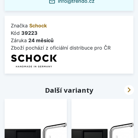
info@trendo.cz
mail_outline
Značka
Schock
Kód
39223
Záruka
24 měsíců
Zboží pochází z oficiální distribuce pro ČR

Další varianty