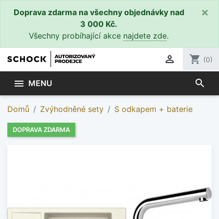
×
Doprava zdarma na všechny objednávky nad
3 000 Kč.
Všechny probíhající akce
najdete zde
.

shopping_cart
(0)
search

MENU
Domů
Zvýhodněné sety
S odkapem + baterie
DOPRAVA ZDARMA