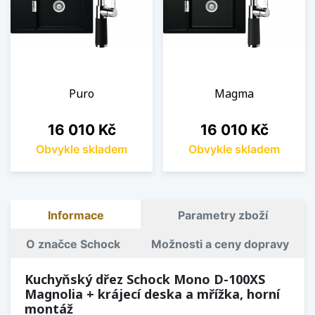
Puro
Magma
Cena
Cena
16 010 Kč
16 010 Kč
Obvykle skladem
Obvykle skladem
Informace
Parametry zboží
O značce Schock
Možnosti a ceny dopravy
Kuchyňský dřez Schock Mono D-100XS
Magnolia + krájecí deska a mřížka, horní
montáž