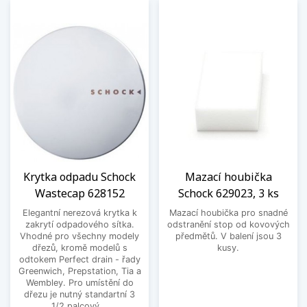
Krytka odpadu Schock
Mazací houbička
Wastecap 628152
Schock 629023, 3 ks
Elegantní nerezová krytka k
Mazací houbička pro snadné
zakrytí odpadového sítka.
odstranění stop od kovových
Vhodné pro všechny modely
předmětů. V balení jsou 3
dřezů, kromě modelů s
kusy.
odtokem Perfect drain - řady
Greenwich, Prepstation, Tia a
Wembley. Pro umístění do
dřezu je nutný standartní 3
1/2 palcový...