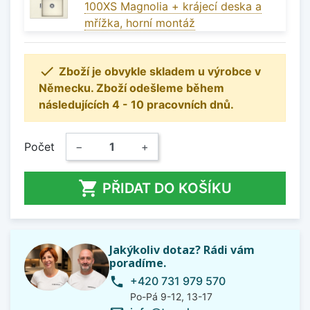
100XS Magnolia + krájecí deska a
mřížka, horní montáž

Zboží je obvykle skladem u výrobce v
Německu. Zboží odešleme během
následujících 4 - 10 pracovních dnů.
Počet
−
+

PŘIDAT DO KOŠÍKU
Jakýkoliv dotaz? Rádi vám
poradíme.
+420 731 979 570
phone
Po-Pá 9-12, 13-17