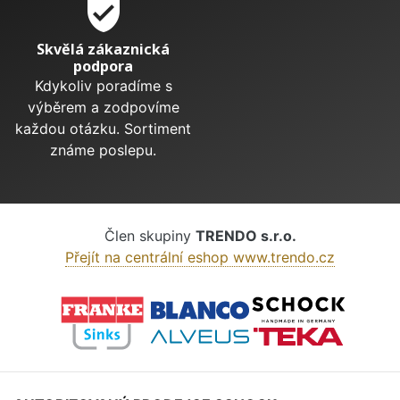
verified_user
Skvělá zákaznická
podpora
Kdykoliv poradíme s
výběrem a zodpovíme
každou otázku. Sortiment
známe poslepu.
Člen skupiny
TRENDO s.r.o.
Přejít na centrální eshop www.trendo.cz