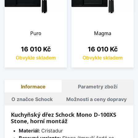
Puro
Magma
Cena
Cena
16 010 Kč
16 010 Kč
Obvykle skladem
Obvykle skladem
Informace
Parametry zboží
O značce Schock
Možnosti a ceny dopravy
Kuchyňský dřez Schock Mono D-100XS
Stone, horní montáž
Materiál:
Cristadur
Barevná varianta:
Stone (tmavší šedá se