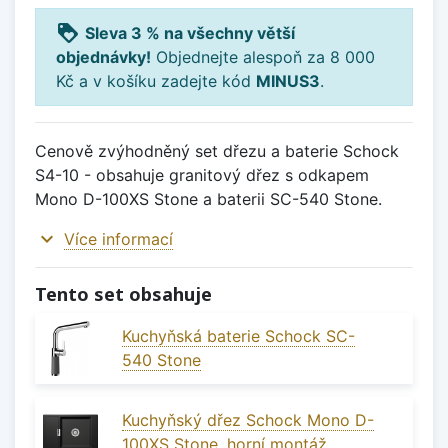
loyalty
Sleva 3 % na všechny větší
objednávky!
Objednejte alespoň za 8 000
Kč a v košíku zadejte kód
MINUS3
.
Cenově zvýhodněný set dřezu a baterie Schock
S4-10 - obsahuje granitový dřez s odkapem
Mono D-100XS Stone a baterii SC-540 Stone.
expand_more
Více informací
Tento set obsahuje
Kuchyňská baterie Schock SC-
540 Stone
Kuchyňský dřez Schock Mono D-
100XS Stone, horní montáž