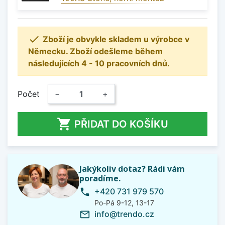

Zboží je obvykle skladem u výrobce v
Německu. Zboží odešleme během
následujících 4 - 10 pracovních dnů.
Počet
−
+

PŘIDAT DO KOŠÍKU
Jakýkoliv dotaz? Rádi vám
poradíme.
+420 731 979 570
phone
Po-Pá 9-12, 13-17
info@trendo.cz
mail_outline