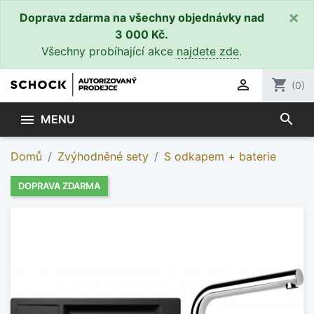
×
Doprava zdarma na všechny objednávky nad
3 000 Kč.
Všechny probíhající akce
najdete zde
.

shopping_cart
(0)
search

MENU
Domů
Zvýhodněné sety
S odkapem + baterie
DOPRAVA ZDARMA