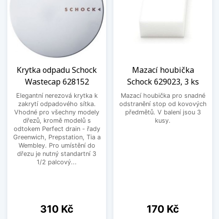
Krytka odpadu Schock
Mazací houbička
Wastecap 628152
Schock 629023, 3 ks
Elegantní nerezová krytka k
Mazací houbička pro snadné
zakrytí odpadového sítka.
odstranění stop od kovových
Vhodné pro všechny modely
předmětů. V balení jsou 3
dřezů, kromě modelů s
kusy.
odtokem Perfect drain - řady
Greenwich, Prepstation, Tia a
Wembley. Pro umístění do
dřezu je nutný standartní 3
1/2 palcový...
Cena
Cena
310 Kč
170 Kč