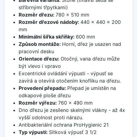
stříbrnými třpytkami)
Rozměr dřezu:
780 x 510 mm
Rozměr dřezové nádoby:
440 x 440 x 200
mm
Minimální šířka skříňky:
600 mm
Způsob montáže:
Horní, dřez je usazen nad
pracovní desku
Orientace dřezu:
Otočný, vana dřezu může
být vlevo i vpravo
Excentrické ovládání výpusti - výpusť se
zavírá a otevírá otočením knoflíku na dřezu.
Provedení přepadu:
Přepad je umístěn na
odkapové ploše dřezu
Rozměr výřezu:
760 x 490 mm
Dno dřezu je zesíleno skelnými vlákny - až 4x
vyšší odolnost proti nárazu.
Antibakteriální ochrana ProHygienic 21
Typ výpusti:
Sítková výpusť 3 1/2