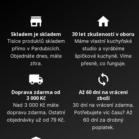
Proč nakupovat u nás?
store_mall_directory
home
Skladem je skladem
30 let zkušeností v oboru
Tisíce produktů skladem
Máme vlastní kuchyňské
přímo v Pardubicích.
studio a vyrábíme
Objednáte dnes, máte
špičkové kuchyně. Víme
zítra.
přesně, co funguje.
local_shipping
sync
Doprava zdarma od
Až 60 dní na vrácení
3 000 Kč
zboží
Nad 3 000 Kč máte
30 dní na vrácení zdarma.
dopravu zdarma. Ostatní
Potřebujete víc času? Až
objednávky už od 79 Kč.
60 dní za drobný
poplatek.