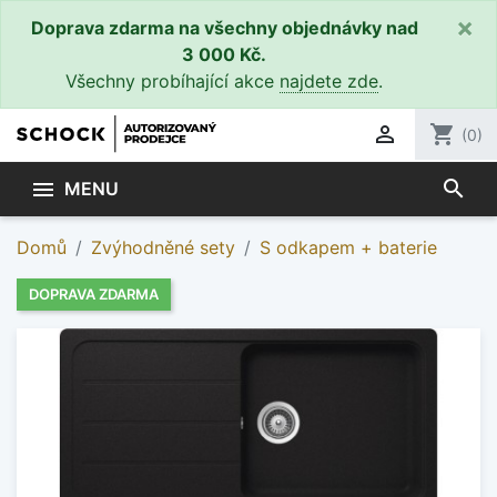
×
Doprava zdarma na všechny objednávky nad
3 000 Kč.
Všechny probíhající akce
najdete zde
.

shopping_cart
(0)
search

MENU
Domů
Zvýhodněné sety
S odkapem + baterie
DOPRAVA ZDARMA