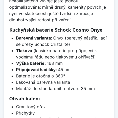
několikaletého vývoje ještě jednou
optimalizována: mírně drsný, kamenitý povrch je
nyní ve skutečnosti ještě tvrdší a zaručuje
dlouhotrvající radost při vaření.
Kuchyňská baterie Schock Cosmo Onyx
Barevná varianta:
Onyx (barevný nástřik, ladí
se dřezy Schock Cristalite)
Tlaková
(klasická baterie pro připojení k
vodnímu řádu nebo tlakovému ohřívači)
Výška baterie:
168 mm
Připojovací hadičky:
45 cm
Baterie je otočná o 360°
Lakovaná barevná varianta
Montáž do standardního otvoru 35 mm
Obsah balení
Granitový dřez
Příchytky