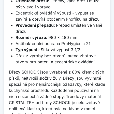
Orientace dřezu:
Otočný, vana dřezu může
být vlevo i vpravo
Excentrické ovládání výpusti - výpusť se
zavírá a otevírá otočením knoflíku na dřezu.
Provedení přepadu:
Přepad umístěn ve vaně
dřezu
Rozměr výřezu:
980 x 480 mm
Antibakteriální ochrana ProHygienic 21
Typ výpusti:
Sítková výpusť 3 1/2
Dřez z výroby bez otvorů, nutno zhotovit
otvory pro baterii a excentrické ovládání.
Dřezy SCHOCK jsou vyráběné z 80% křemičitých
písků, nejtvrdší složky žuly. Dřezy jsou vyvinuté
speciálně pro nejnáročnější ožadavky, které klade
kuchyňské prostředí. Každodenní používání na
nich nezanechá žádné stopy. Trendový materiál
CRISTALITE+ od firmy SCHOCK je celosvětově
oblíbená klasika, která byla nedávno v rámci