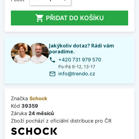

PŘIDAT DO KOŠÍKU
Jakýkoliv dotaz? Rádi vám
poradíme.
+420 731 979 570
phone
Po-Pá 9-12, 13-17
info@trendo.cz
mail_outline
Značka
Schock
Kód
39359
Záruka
24 měsíců
Zboží pochází z oficiální distribuce pro ČR