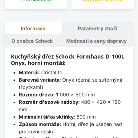
Informace
Parametry zboží
O značce Schock
Možnosti a ceny dopravy
Kuchyňský dřez Schock Formhaus D-100L
Onyx, horní montáž
Materiál:
Cristalite
Barevná varianta:
Onyx (černá se stříbrnými
třpytkami)
Rozměr dřezu:
1 000 x 500 mm
Rozměr dřezové nádoby:
480 x 420 x 190
mm
Minimální šířka skříňky:
600 mm
Způsob montáže:
Horní, dřez je usazen nad
pracovní desku