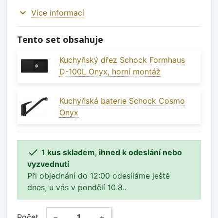
expand_more
Více informací
Tento set obsahuje
Kuchyňský dřez Schock Formhaus
D-100L Onyx, horní montáž
Kuchyňská baterie Schock Cosmo
Onyx

1 kus skladem, ihned k odeslání nebo
vyzvednutí
Při objednání do 12:00 odesíláme ještě
dnes, u vás v pondělí 10.8..
Počet
−
+