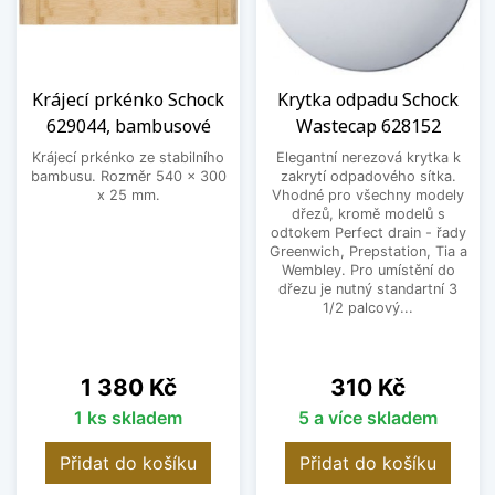
Krájecí prkénko Schock
Krytka odpadu Schock
629044, bambusové
Wastecap 628152
Krájecí prkénko ze stabilního
Elegantní nerezová krytka k
bambusu. Rozměr 540 x 300
zakrytí odpadového sítka.
x 25 mm.
Vhodné pro všechny modely
dřezů, kromě modelů s
odtokem Perfect drain - řady
Greenwich, Prepstation, Tia a
Wembley. Pro umístění do
dřezu je nutný standartní 3
1/2 palcový...
Cena
Cena
1 380 Kč
310 Kč
1 ks skladem
5 a více skladem
Přidat do košíku
Přidat do košíku