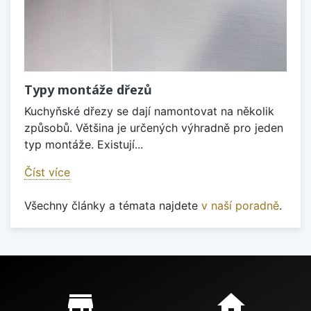
Typy montáže dřezů
Kuchyňské dřezy se dají namontovat na několik
způsobů. Většina je určených výhradně pro jeden
typ montáže. Existují...
Číst více
Všechny články a témata najdete
v naší poradně
.
Proč nakupovat u nás?
store_mall_directory
home