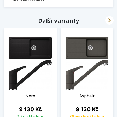

Další varianty
Nero
Asphalt
Cena
Cena
9 130 Kč
9 130 Kč
1 ks skladem
Obvykle skladem