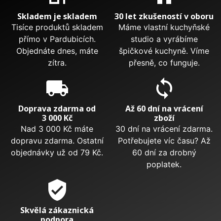
Skladem je skladem
30 let zkušeností v oboru
Tisíce produktů skladem
Máme vlastní kuchyňské
přímo v Pardubicích.
studio a vyrábíme
Objednáte dnes, máte
špičkové kuchyně. Víme
zítra.
přesně, co funguje.
local_shipping
sync
Doprava zdarma od
Až 60 dní na vrácení
3 000 Kč
zboží
Nad 3 000 Kč máte
30 dní na vrácení zdarma.
dopravu zdarma. Ostatní
Potřebujete víc času? Až
objednávky už od 79 Kč.
60 dní za drobný
poplatek.
verified_user
Skvělá zákaznická
podpora