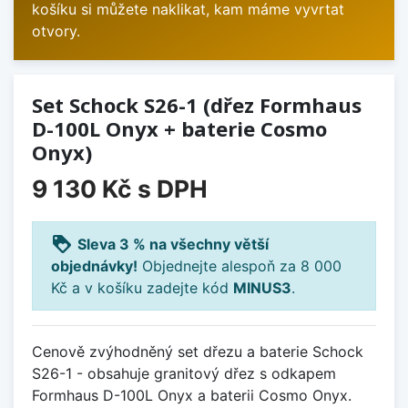
košíku si můžete naklikat, kam máme vyvrtat
otvory.
Set Schock S26-1 (dřez Formhaus
D-100L Onyx + baterie Cosmo
Onyx)
9 130 Kč
s DPH
loyalty
Sleva 3 % na všechny větší
objednávky!
Objednejte alespoň za 8 000
Kč a v košíku zadejte kód
MINUS3
.
Cenově zvýhodněný set dřezu a baterie Schock
S26-1 - obsahuje granitový dřez s odkapem
Formhaus D-100L Onyx a baterii Cosmo Onyx.