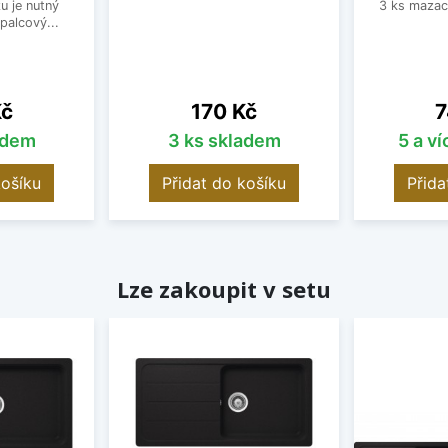
u je nutný
3 ks mazac
palcový...
Cena
C
Kč
170 Kč
7
adem
3 ks skladem
5 a v
košíku
Přidat do košíku
Přida
Lze zakoupit v setu