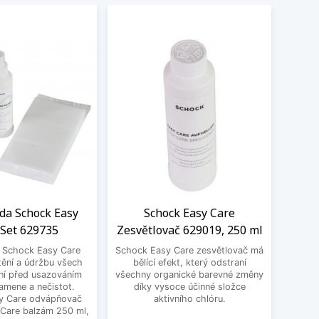
ada Schock Easy
Schock Easy Care
LED
 Set 629735
Zesvětlovač 629019, 250 ml
Sch
a Schock Easy Care
Schock Easy Care zesvětlovač má
Moder
tění a údržbu všech
bělící efekt, který odstraní
jako p
ní před usazováním
všechny organické barevné změny
Ten
amene a nečistot.
díky vysoce účinné složce
výr
y Care odvápňovač
aktivního chlóru.
 Care balzám 250 ml,