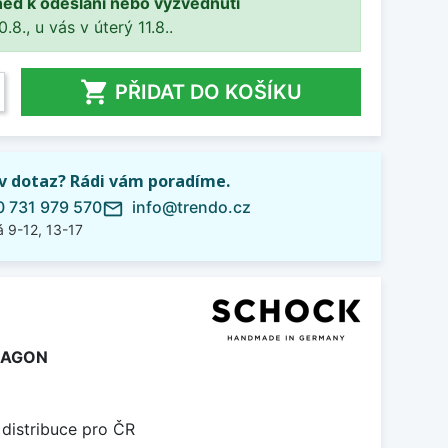
ned k odeslání nebo vyzvednutí
8., u vás v úterý 11.8..

PŘIDAT DO KOŠÍKU
iv dotaz? Rádi vám poradíme.
 731 979 570
info@trendo.cz
mail_outline
 9-12, 13-17
LAGON
 distribuce pro ČR