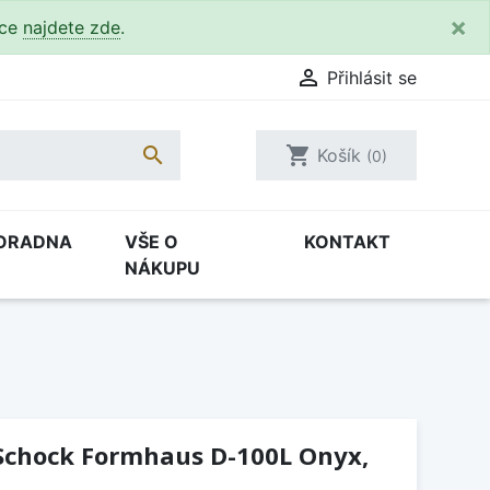
×
kce
najdete zde
.

Přihlásit se

shopping_cart
Košík
(0)
ORADNA
VŠE O
KONTAKT
NÁKUPU
Schock Formhaus D-100L Onyx,