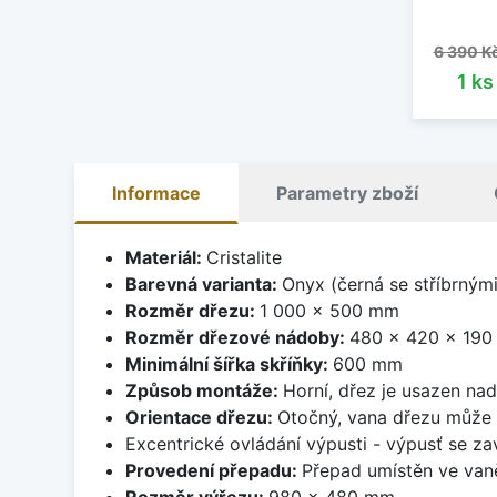
Běžná 
6 390 K
1 k
Informace
Parametry zboží
Materiál:
Cristalite
Barevná varianta:
Onyx (černá se stříbrným
Rozměr dřezu:
1 000 x 500 mm
Rozměr dřezové nádoby:
480 x 420 x 19
Minimální šířka skříňky:
600 mm
Způsob montáže:
Horní, dřez je usazen na
Orientace dřezu:
Otočný, vana dřezu může 
Excentrické ovládání výpusti - výpusť se zav
Provedení přepadu:
Přepad umístěn ve van
Rozměr výřezu:
980 x 480 mm