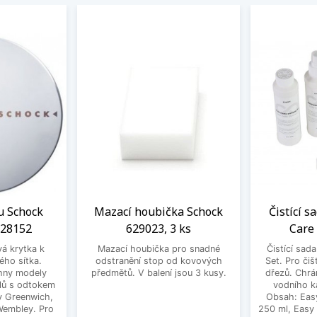
u Schock
Mazací houbička Schock
Čistící s
628152
629023, 3 ks
Care
vá krytka k
Mazací houbička pro snadné
Čistící sad
ého sítka.
odstranění stop od kovových
Set. Pro čiš
hny modely
předmětů. V balení jsou 3 kusy.
dřezů. Chrá
lů s odtokem
vodního k
dy Greenwich,
Obsah: Eas
 Wembley. Pro
250 ml, Easy