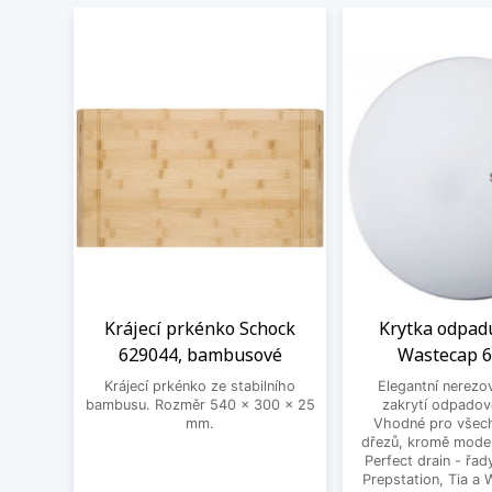
Krájecí prkénko Schock
Krytka odpad
629044, bambusové
Wastecap 
Krájecí prkénko ze stabilního
Elegantní nerezo
bambusu. Rozměr 540 x 300 x 25
zakrytí odpadov
mm.
Vhodné pro všec
dřezů, kromě mode
Perfect drain - řa
Prepstation, Tia a