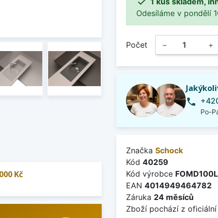

1 kus skladem, ih
Odesíláme v pondělí 10.
Počet
−
+
Jakýkol
+420
phone
Po-Pá
Značka
Schock
Kód
40259
000 Kč
Kód výrobce
FOMD100
EAN
4014949464782
Záruka
24 měsíců
Zboží pochází z oficiální