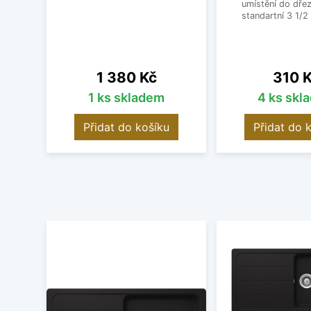
umístění do dřez
standartní 3 1/2 
Cena
Cena
1 380 Kč
310 
1 ks skladem
4 ks skl
Přidat do košíku
Přidat do 