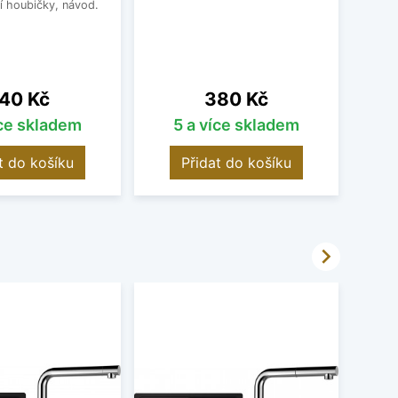
í houbičky, návod.
ena
Cena
40 Kč
380 Kč
íce skladem
5 a více skladem
O
t do košíku
Přidat do košíku
