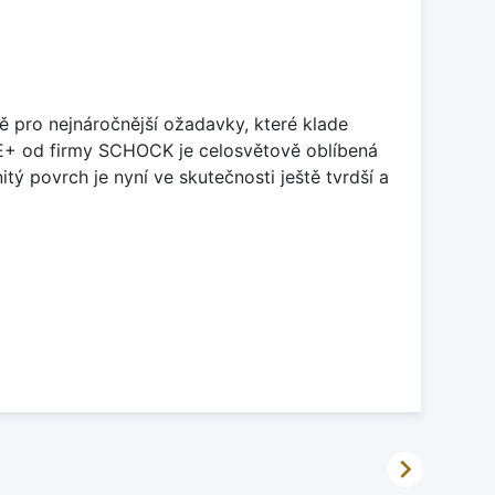
ě pro nejnáročnější ožadavky, které klade
TE+ od firmy SCHOCK je celosvětově oblíbená
tý povrch je nyní ve skutečnosti ještě tvrdší a
