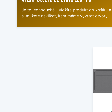
Vrtání otvorů do dřezu zdarma
Je to jednoduché - vložíte produkt do košíku a
si můžete naklikat, kam máme vyvrtat otvory.