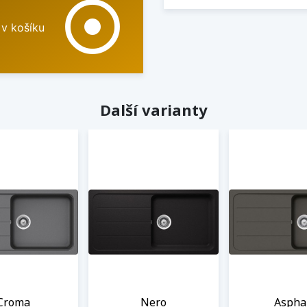
adjust
 v košíku
Další varianty
Croma
Nero
Aspha