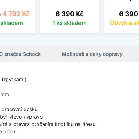
cena
Cena
Cena
Cena
4 792 Kč
6 390 Kč
6 390
č
s skladem
1 ks skladem
Obvykle s
O značce Schock
Možnosti a ceny dopravy
i třpytkami)
0 mm
d pracovní desku
být vlevo i vpravo
írá a otevírá otočením knoflíku na dřezu.
ě dřezu