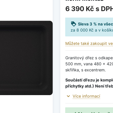
6 390 Kč
s DP
loyalty
Sleva 3 % na všec
za 8 000 Kč a v koší
Můžete také zakoupit ve
Granitový dřez s odkape
500 mm, vana 480 x 420
skříňka, s excentrem.
Součástí dřezu je komple
příchytky atd.) Není tře
expand_more
Více informací