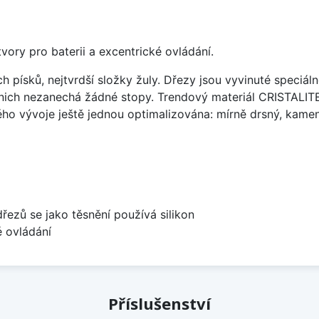
vory pro baterii a excentrické ovládání.
ísků, nejtvrdší složky žuly. Dřezy jsou vyvinuté speciáln
 nich nezanechá žádné stopy. Trendový materiál CRISTALI
ého vývoje ještě jednou optimalizována: mírně drsný, kameni
dřezů se jako těsnění používá silikon
é ovládání
Příslušenství