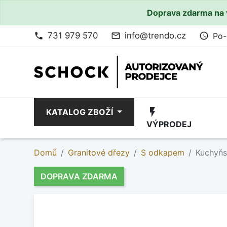
Doprava zdarma na 
731 979 570
info@trendo.cz
Po-
phone
mail_outline
access_time
flash_on
KATALOG ZBOŽÍ
VÝPRODEJ
Domů
Granitové dřezy
S odkapem
Kuchyňs
DOPRAVA ZDARMA