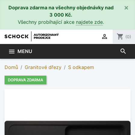
×
Doprava zdarma na všechny objednávky nad
3 000 Kč.
Všechny probíhající akce
najdete zde
.

shopping_cart
(0)
search

MENU
Domů
Granitové dřezy
S odkapem
DOPRAVA ZDARMA