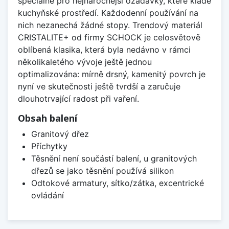
speciálně pro nejnáročnější ožadavky, které klade
kuchyňské prostředí. Každodenní používání na
nich nezanechá žádné stopy. Trendový materiál
CRISTALITE+ od firmy SCHOCK je celosvětově
oblíbená klasika, která byla nedávno v rámci
několikaletého vývoje ještě jednou
optimalizována: mírně drsný, kamenitý povrch je
nyní ve skutečnosti ještě tvrdší a zaručuje
dlouhotrvající radost při vaření.
Obsah balení
Granitový dřez
Příchytky
Těsnění není součástí balení, u granitových
dřezů se jako těsnění používá silikon
Odtokové armatury, sítko/zátka, excentrické
ovládání