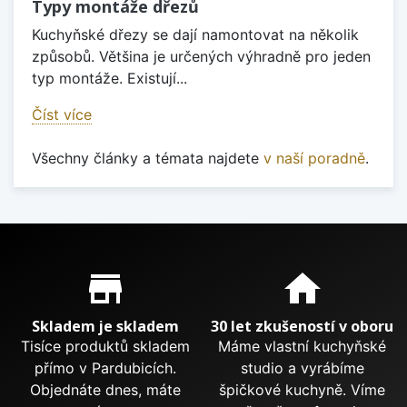
Typy montáže dřezů
Kuchyňské dřezy se dají namontovat na několik
způsobů. Většina je určených výhradně pro jeden
typ montáže. Existují...
Číst více
Všechny články a témata najdete
v naší poradně
.
Proč nakupovat u nás?
store_mall_directory
home
Skladem je skladem
30 let zkušeností v oboru
Tisíce produktů skladem
Máme vlastní kuchyňské
přímo v Pardubicích.
studio a vyrábíme
Objednáte dnes, máte
špičkové kuchyně. Víme