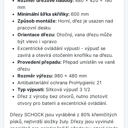
Rozměr dřezové nádoby:
480 x 420 x 190
mm
Minimální šířka skříňky:
600 mm
Způsob montáže:
Horní, dřez je usazen nad
pracovní desku
Orientace dřezu:
Otočný, vana dřezu může
být vlevo i vpravo
Excentrické ovládání výpusti - výpusť se
zavírá a otevírá otočením knoflíku na dřezu.
Provedení přepadu:
Přepad umístěn ve vaně
dřezu
Rozměr výřezu:
980 x 480 mm
Antibakteriální ochrana ProHygienic 21
Typ výpusti:
Sítková výpusť 3 1/2
Dřez z výroby bez otvorů, nutno zhotovit
otvory pro baterii a excentrické ovládání.
Dřezy SCHOCK jsou vyráběné z 80% křemičitých
písků, nejtvrdší složky žuly. Dřezy jsou vyvinuté