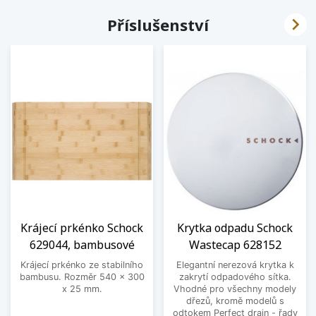

Příslušenství
Krájecí prkénko Schock
Krytka odpadu Schock
629044, bambusové
Wastecap 628152
Krájecí prkénko ze stabilního
Elegantní nerezová krytka k
bambusu. Rozměr 540 x 300
zakrytí odpadového sítka.
x 25 mm.
Vhodné pro všechny modely
dřezů, kromě modelů s
odtokem Perfect drain - řady