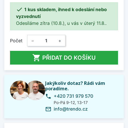

1 kus skladem, ihned k odeslání nebo
vyzvednutí
Odesíláme zítra (10.8.), u vás v úterý 11.8..
Počet
−
+

PŘIDAT DO KOŠÍKU
Jakýkoliv dotaz? Rádi vám
poradíme.
+420 731 979 570
phone
Po-Pá 9-12, 13-17
info@trendo.cz
mail_outline