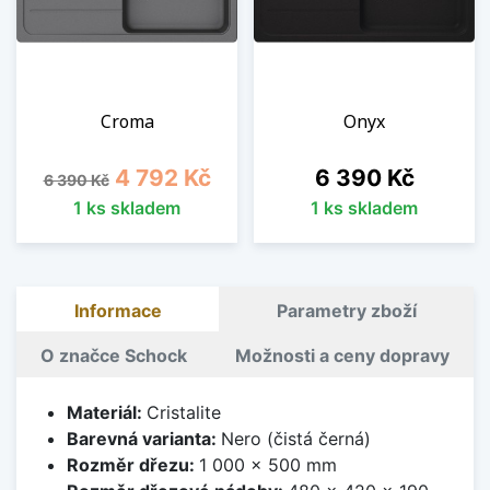
Croma
Onyx
Běžná cena
Cena
Cena
4 792 Kč
6 390 Kč
6 390 Kč
1 ks skladem
1 ks skladem
Informace
Parametry zboží
O značce Schock
Možnosti a ceny dopravy
Materiál:
Cristalite
Barevná varianta:
Nero (čistá černá)
Rozměr dřezu:
1 000 x 500 mm