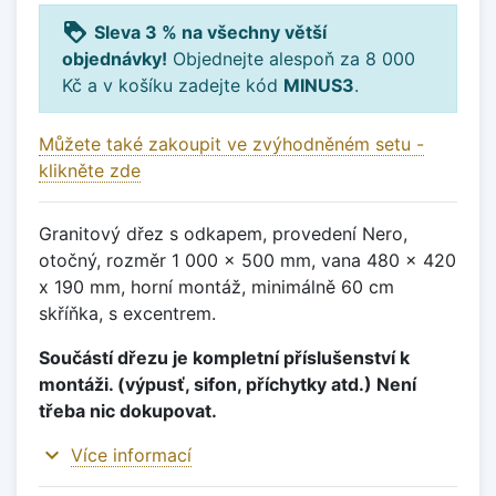
loyalty
Sleva 3 % na všechny větší
objednávky!
Objednejte alespoň za 8 000
Kč a v košíku zadejte kód
MINUS3
.
Můžete také zakoupit ve zvýhodněném setu -
klikněte zde
Granitový dřez s odkapem, provedení Nero,
otočný, rozměr 1 000 x 500 mm, vana 480 x 420
x 190 mm, horní montáž, minimálně 60 cm
skříňka, s excentrem.
Součástí dřezu je kompletní příslušenství k
montáži. (výpusť, sifon, příchytky atd.) Není
třeba nic dokupovat.
expand_more
Více informací