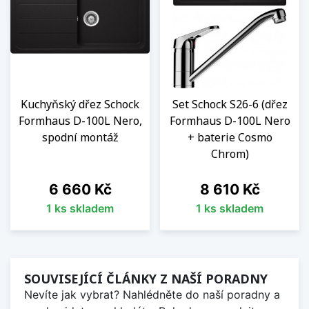
Kuchyňský dřez Schock
Set Schock S26-6 (dřez
Formhaus D-100L Nero,
Formhaus D-100L Nero
spodní montáž
+ baterie Cosmo
Chrom)
Cena
Cena
6 660 Kč
8 610 Kč
1 ks skladem
1 ks skladem
SOUVISEJÍCÍ ČLÁNKY Z NAŠÍ PORADNY
Nevíte jak vybrat? Nahlédněte do naší poradny a