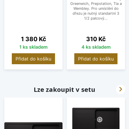
Greenwich, Prepstation, Tia a
Wembley. Pro umístění do
dřezu je nutný standartní 3
1/2 palcový...
Cena
Cena
1 380 Kč
310 Kč
1 ks skladem
4 ks skladem
Přidat do košíku
Přidat do košíku

Lze zakoupit v setu