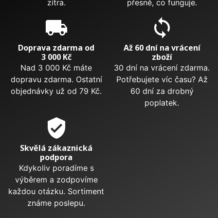
zítra.
přesně, co funguje.
local_shipping
sync
Doprava zdarma od
Až 60 dní na vrácení
3 000 Kč
zboží
Nad 3 000 Kč máte
30 dní na vrácení zdarma.
dopravu zdarma. Ostatní
Potřebujete víc času? Až
objednávky už od 79 Kč.
60 dní za drobný
poplatek.
verified_user
Skvělá zákaznická
podpora
Kdykoliv poradíme s
výběrem a zodpovíme
každou otázku. Sortiment
známe poslepu.