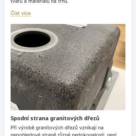
tvarů a materiálů na trhu.
Číst více
Spodní strana granitových dřezů
Při výrobě granitových dřezů vznikají na
nepohledové straně různé nedokonalosti, není