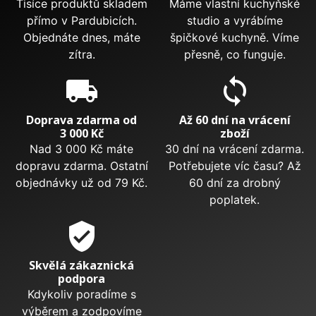
Tisíce produktů skladem
Máme vlastní kuchyňské
přímo v Pardubicích.
studio a vyrábíme
Objednáte dnes, máte
špičkové kuchyně. Víme
zítra.
přesně, co funguje.
local_shipping
sync
Doprava zdarma od
Až 60 dní na vrácení
3 000 Kč
zboží
Nad 3 000 Kč máte
30 dní na vrácení zdarma.
dopravu zdarma. Ostatní
Potřebujete víc času? Až
objednávky už od 79 Kč.
60 dní za drobný
poplatek.
verified_user
Skvělá zákaznická
podpora
Kdykoliv poradíme s
výběrem a zodpovíme