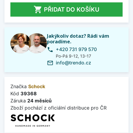

PŘIDAT DO KOŠÍKU
Jakýkoliv dotaz? Rádi vám
poradíme.
+420 731 979 570
phone
Po-Pá 9-12, 13-17
info@trendo.cz
mail_outline
Značka
Schock
Kód
39368
Záruka
24 měsíců
Zboží pochází z oficiální distribuce pro ČR