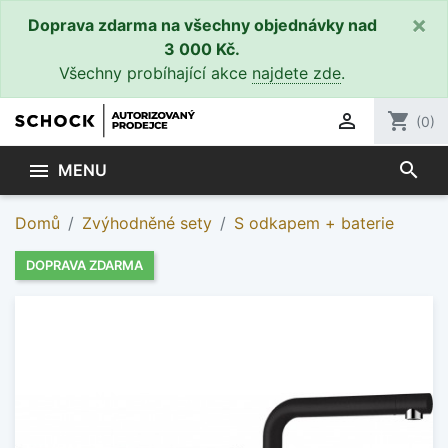
×
Doprava zdarma na všechny objednávky nad
3 000 Kč.
Všechny probíhající akce
najdete zde
.

shopping_cart
(0)
search

MENU
Domů
Zvýhodněné sety
S odkapem + baterie
DOPRAVA ZDARMA