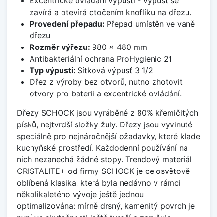
Excentrické ovládání výpusti - výpusť se
zavírá a otevírá otočením knoflíku na dřezu.
Provedení přepadu:
Přepad umístěn ve vaně
dřezu
Rozměr výřezu:
980 x 480 mm
Antibakteriální ochrana ProHygienic 21
Typ výpusti:
Sítková výpusť 3 1/2
Dřez z výroby bez otvorů, nutno zhotovit
otvory pro baterii a excentrické ovládání.
Dřezy SCHOCK jsou vyráběné z 80% křemičitých
písků, nejtvrdší složky žuly. Dřezy jsou vyvinuté
speciálně pro nejnáročnější ožadavky, které klade
kuchyňské prostředí. Každodenní používání na
nich nezanechá žádné stopy. Trendový materiál
CRISTALITE+ od firmy SCHOCK je celosvětově
oblíbená klasika, která byla nedávno v rámci
několikaletého vývoje ještě jednou
optimalizována: mírně drsný, kamenitý povrch je