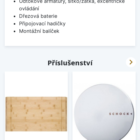
Odtokové armatury, sítko/zátka, excentrické
ovládání
Dřezová baterie
Připojovací hadičky
Montážní balíček

Příslušenství