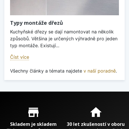
Typy montáže dřezů
Kuchyňské dřezy se dají namontovat na několik
způsobů. Většina je určených výhradně pro jeden
typ montáže. Existují...
Číst více
Všechny články a témata najdete
v naší poradně
.
Proč nakupovat u nás?
store_mall_directory
home
Skladem je skladem
30 let zkušeností v oboru