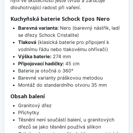
nyní ve skutečnosti ještě tvrdší a zaručuje
dlouhotrvající radost při vaření.
Kuchyňská baterie Schock Epos Nero
Barevná varianta:
Nero (barevný nástřik, ladí
se dřezy Schock Cristalite)
Tlaková
(klasická baterie pro připojení k
vodnímu řádu nebo tlakovému ohřívači)
Výška baterie:
274 mm
Připojovací hadičky:
45 cm
Baterie je otočná o 360°
Barevné varianty práškovou metodou
Montáž do standardního otvoru 35 mm
Obsah balení
Granitový dřez
Příchytky
Těsnění není součástí balení, u granitových
dřezů se jako těsnění používá silikon