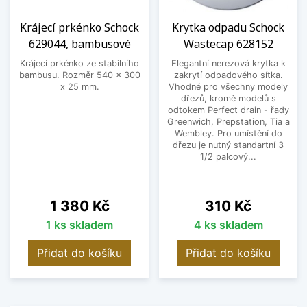
Krájecí prkénko Schock
Krytka odpadu Schock
629044, bambusové
Wastecap 628152
Krájecí prkénko ze stabilního
Elegantní nerezová krytka k
bambusu. Rozměr 540 x 300
zakrytí odpadového sítka.
x 25 mm.
Vhodné pro všechny modely
dřezů, kromě modelů s
odtokem Perfect drain - řady
Greenwich, Prepstation, Tia a
Wembley. Pro umístění do
dřezu je nutný standartní 3
1/2 palcový...
Cena
Cena
1 380 Kč
310 Kč
1 ks skladem
4 ks skladem
Přidat do košíku
Přidat do košíku