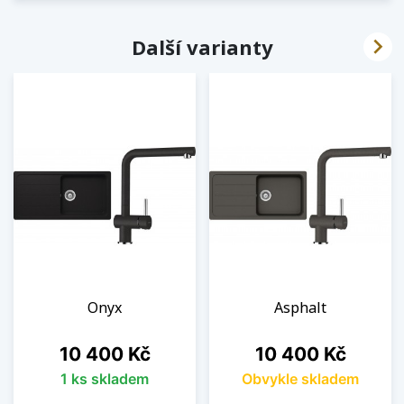

Další varianty
Onyx
Asphalt
Cena
Cena
10 400 Kč
10 400 Kč
1 ks skladem
Obvykle skladem