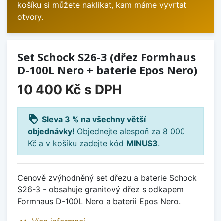
košíku si můžete naklikat, kam máme vyvrtat
otvory.
Set Schock S26-3 (dřez Formhaus
D-100L Nero + baterie Epos Nero)
10 400 Kč
s DPH
loyalty
Sleva 3 % na všechny větší
objednávky!
Objednejte alespoň za 8 000
Kč a v košíku zadejte kód
MINUS3
.
Cenově zvýhodněný set dřezu a baterie Schock
S26-3 - obsahuje granitový dřez s odkapem
Formhaus D-100L Nero a baterii Epos Nero.
expand_more
Více informací