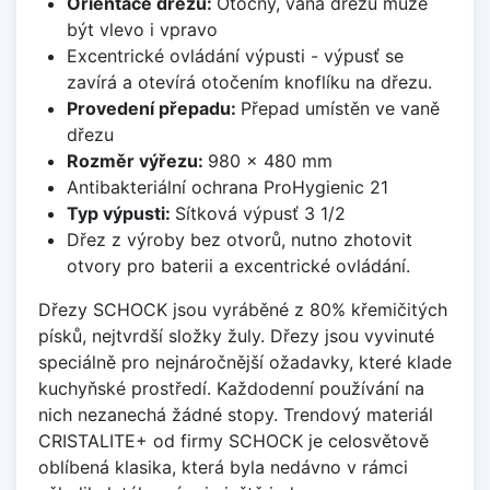
Orientace dřezu:
Otočný, vana dřezu může
být vlevo i vpravo
Excentrické ovládání výpusti - výpusť se
zavírá a otevírá otočením knoflíku na dřezu.
Provedení přepadu:
Přepad umístěn ve vaně
dřezu
Rozměr výřezu:
980 x 480 mm
Antibakteriální ochrana ProHygienic 21
Typ výpusti:
Sítková výpusť 3 1/2
Dřez z výroby bez otvorů, nutno zhotovit
otvory pro baterii a excentrické ovládání.
Dřezy SCHOCK jsou vyráběné z 80% křemičitých
písků, nejtvrdší složky žuly. Dřezy jsou vyvinuté
speciálně pro nejnáročnější ožadavky, které klade
kuchyňské prostředí. Každodenní používání na
nich nezanechá žádné stopy. Trendový materiál
CRISTALITE+ od firmy SCHOCK je celosvětově
oblíbená klasika, která byla nedávno v rámci