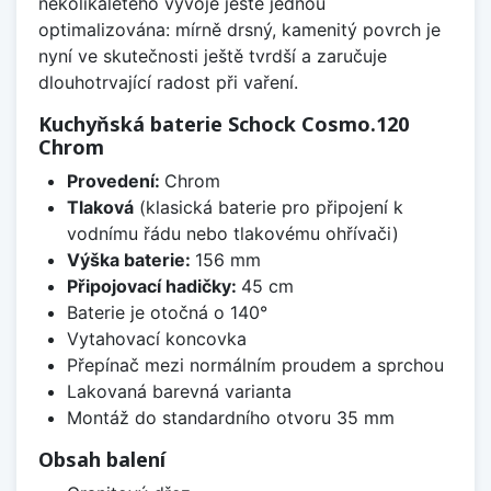
několikaletého vývoje ještě jednou
optimalizována: mírně drsný, kamenitý povrch je
nyní ve skutečnosti ještě tvrdší a zaručuje
dlouhotrvající radost při vaření.
Kuchyňská baterie Schock Cosmo.120
Chrom
Provedení:
Chrom
Tlaková
(klasická baterie pro připojení k
vodnímu řádu nebo tlakovému ohřívači)
Výška baterie:
156 mm
Připojovací hadičky:
45 cm
Baterie je otočná o 140°
Vytahovací koncovka
Přepínač mezi normálním proudem a sprchou
Lakovaná barevná varianta
Montáž do standardního otvoru 35 mm
Obsah balení