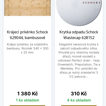
Krájecí prkénko Schock
Krytka odpadu Schock
629044, bambusové
Wastecap 628152
Krájecí prkénko ze stabilního
Elegantní nerezová krytka k
bambusu. Rozměr 540 x 300
zakrytí odpadového sítka.
x 25 mm.
Vhodné pro všechny modely
dřezů, kromě modelů s
odtokem Perfect drain - řady
Greenwich, Prepstation, Tia a
Wembley. Pro umístění do
dřezu je nutný standartní 3
1/2 palcový...
Cena
Cena
1 380 Kč
310 Kč
1 ks skladem
4 ks skladem