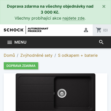
×
Doprava zdarma na všechny objednávky nad
3 000 Kč.
Všechny probíhající akce
najdete zde
.

shopping_cart
(0)
search

MENU
Domů
Zvýhodněné sety
S odkapem + baterie
DOPRAVA ZDARMA