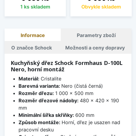
1 ks skladem
Obvykle skladem
Informace
Parametry zboží
O značce Schock
Možnosti a ceny dopravy
Kuchyňský dřez Schock Formhaus D-100L
Nero, horní montáž
Materiál:
Cristalite
Barevná varianta:
Nero (čistá černá)
Rozměr dřezu:
1 000 x 500 mm
Rozměr dřezové nádoby:
480 x 420 x 190
mm
Minimální šířka skříňky:
600 mm
Způsob montáže:
Horní, dřez je usazen nad
pracovní desku