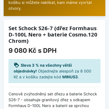
košíku si můžete naklikat, kam máme vyvrtat
otvory.
Set Schock S26-7 (dřez Formhaus
D-100L Nero + baterie Cosmo.120
Chrom)
9 080 Kč
s DPH
loyalty
Sleva 3 % na všechny větší
objednávky!
Objednejte alespoň za 8 000
Kč a v košíku zadejte kód
MINUS3
.
Cenově zvýhodněný set dřezu a baterie Schock
S26-7 - obsahuje granitový dřez s odkapem
Formhaus D-100L Nero a baterii se sprchou