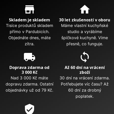
Proč nakupovat u nás?
store_mall_directory
home
Skladem je skladem
30 let zkušeností v oboru
Tisíce produktů skladem
Máme vlastní kuchyňské
přímo v Pardubicích.
studio a vyrábíme
Objednáte dnes, máte
špičkové kuchyně. Víme
zítra.
přesně, co funguje.
local_shipping
sync
Doprava zdarma od
Až 60 dní na vrácení
3 000 Kč
zboží
Nad 3 000 Kč máte
30 dní na vrácení zdarma.
dopravu zdarma. Ostatní
Potřebujete víc času? Až
objednávky už od 79 Kč.
60 dní za drobný
poplatek.
verified_user