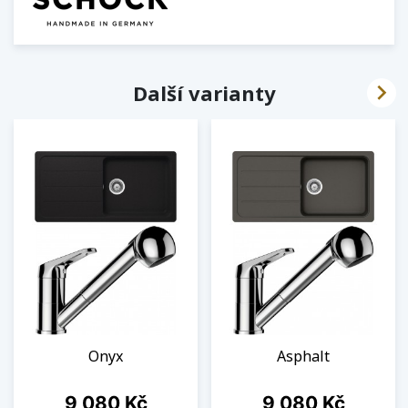

Další varianty
Onyx
Asphalt
Cena
Cena
9 080 Kč
9 080 Kč