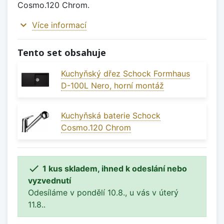
Cosmo.120 Chrom.
expand_more
Více informací
Tento set obsahuje
Kuchyňský dřez Schock Formhaus
D-100L Nero, horní montáž
Kuchyňská baterie Schock
Cosmo.120 Chrom

1 kus skladem, ihned k odeslání nebo
vyzvednutí
Odesíláme v pondělí 10.8., u vás v úterý
11.8..