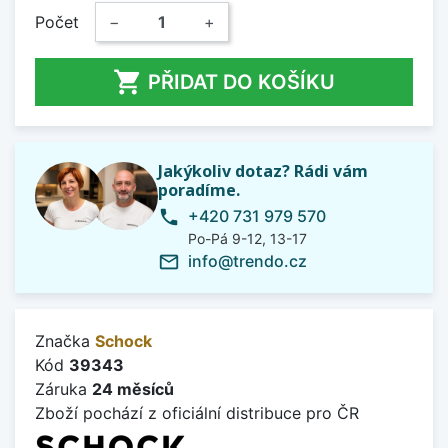
Počet
−
+

PŘIDAT DO KOŠÍKU
Jakýkoliv dotaz? Rádi vám
poradíme.
+420 731 979 570
phone
Po-Pá 9-12, 13-17
info@trendo.cz
mail_outline
Značka
Schock
Kód
39343
Záruka
24 měsíců
Zboží pochází z oficiální distribuce pro ČR